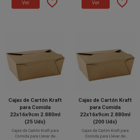
favorite_border
favorite_border
ecológicos, respetando
ecológicos, respetando
Ver
Ver
el medio ambiente y la
el medio ambiente y la
naturaleza.
naturaleza.
Cajas de Cartón Kraft
Cajas de Cartón Kraft
para Comida
para Comida
22x16x9cm 2.880ml
22x16x9cm 2.880ml
(25 Uds)
(200 Uds)
Cajas de Cartón Kraft para
Cajas de Cartón Kraft para
Comida para Llevar de
Comida para Llevar de