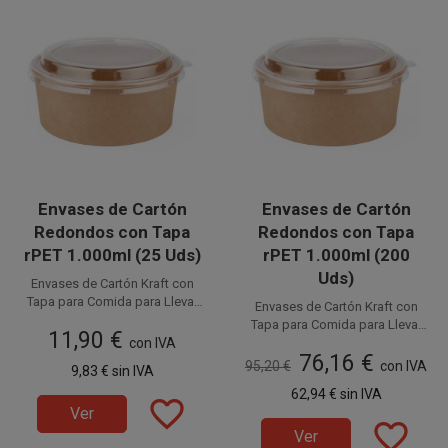
Envases de Cartón
Envases de Cartón
Redondos con Tapa
Redondos con Tapa
rPET 1.000ml (25 Uds)
rPET 1.000ml (200
Uds)
Envases de Cartón Kraft con
Tapa para Comida para Llevar
Envases de Cartón Kraft con
de 1.000ml. Fabricados en
Disponible a la venta en
Tapa para Comida para Llevar
11,90 €
cartón kraft las tarrinas y rPET
paquetes de 25 unidades.
con IVA
Disponible a la venta en cajas
de 1.000ml. Fabricados en
transparente las tapas, son
76,16 €
de 200 unidades, distribuidas
cartón kraft las tarrinas y rPET
95,20 €
con IVA
9,83 €
sin IVA
100% reciclables. La mejor
en 8 paquetes de 25 unidades.
transparente las tapas, son
elección para disfrutar de tus
62,94 €
sin IVA
100% reciclables. La mejor
favorite_border
envases desechables
Ver
elección para disfrutar de tus
favorite_border
ecológicos, respetando
envases desechables
Ver
el medio ambiente y la