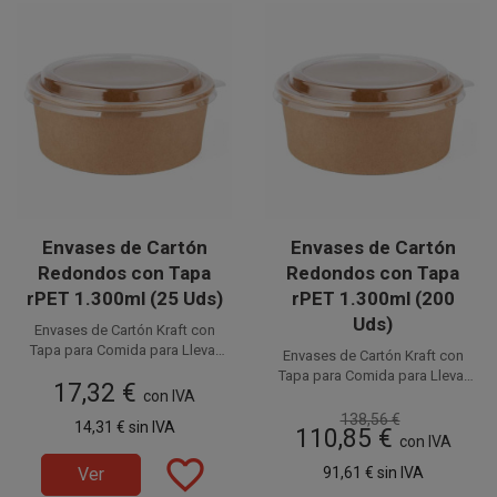
Envases de Cartón
Envases de Cartón
Redondos con Tapa
Redondos con Tapa
rPET 1.300ml (25 Uds)
rPET 1.300ml (200
Uds)
Envases de Cartón Kraft con
Tapa para Comida para Llevar
Envases de Cartón Kraft con
de 1.300ml. Fabricados en
Disponible a la venta en
Tapa para Comida para Llevar
17,32 €
cartón kraft las tarrinas y rPET
paquetes de 25 unidades.
con IVA
Disponible a la venta en cajas
de 1.300ml. Fabricados en
transparente las tapas, son
de 200 unidades, distribuidas
cartón kraft las tarrinas y rPET
138,56 €
14,31 €
sin IVA
100% reciclables. La mejor
110,85 €
en 8 paquetes de 25 unidades.
transparente las tapas, son
con IVA
elección para disfrutar de tus
100% reciclables. La mejor
favorite_border
envases desechables
Ver
91,61 €
sin IVA
elección para disfrutar de tus
ecológicos, respetando
envases desechables