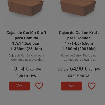
Cajas de Cartón Kraft
Cajas de Cartón Kraft
para Comida
para Comida
17x14,5x6,5cm
17x14,5x6,5cm
1.380ml (25 Uds)
1.380ml (200 Uds)
Cajas de Cartón Kraft para
Cajas de Cartón Kraft para
Comida para Llevar de
Comida para Llevar de
17x14,5x6,5cm y 1.380ml.
Disponible a la venta en
Disponible a la venta en cajas
17x14,5x6,5cm y 1.380ml.
10,14 €
64,90 €
Fabricadas en cartón, son 100%
paquetes de 25 unidades.
Fabricadas en cartón, son 100%
de 200 unidades, distribuidas
con IVA
81,12 €
con IVA
reciclables. La mejor
en 8 paquetes de 25 unidades.
reciclables. La mejor
8,38 €
sin IVA
53,63 €
sin IVA
elección para disfrutar de tus
elección para disfrutar de tus
envases desechables
envases desechables
favorite_border
favorite_border
ecológicos, respetando
ecológicos, respetando
Ver
Ver
el medio ambiente y la
el medio ambiente y la
naturaleza.
naturaleza.