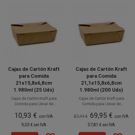
Cajas de Cartón Kraft
Cajas de Cartón Kraft
para Comida
para Comida
21x15,8x6,8cm
21,1x15,8x6,8cm
1.980ml (25 Uds)
1.980ml (200 Uds)
Cajas de Cartón Kraft para
Cajas de Cartón Kraft para
Comida para Llevar de
Comida para Llevar de
21,1x15,8x6,8cm y 1.980ml.
Disponible a la venta en
Disponible a la venta en cajas
21,1x15,8x6,8cm y 1.980ml.
10,93 €
69,95 €
Fabricadas en cartón, son 100%
paquetes de 25 unidades.
Fabricadas en cartón, son 100%
de 200 unidades, distribuidas
con IVA
87,44 €
con IVA
reciclables. La mejor
en 8 paquetes de 25 unidades.
reciclables. La mejor
9,03 €
sin IVA
57,81 €
sin IVA
elección para disfrutar de tus
elección para disfrutar de tus
envases desechables
envases desechables