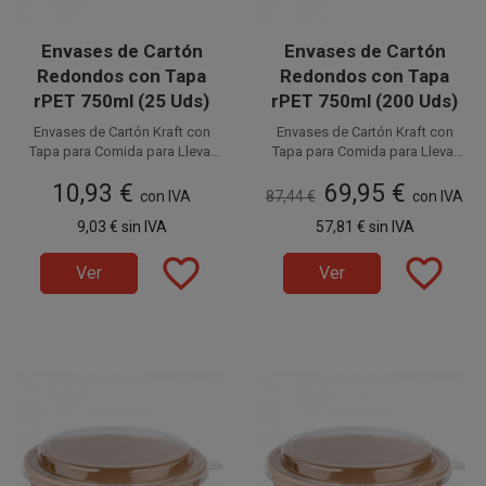
Envases de Cartón
Envases de Cartón
Redondos con Tapa
Redondos con Tapa
rPET 750ml (25 Uds)
rPET 750ml (200 Uds)
Envases de Cartón Kraft con
Envases de Cartón Kraft con
Tapa para Comida para Llevar
Tapa para Comida para Llevar
de 750ml. Fabricados en cartón
Disponible a la venta en
de 750ml. Fabricados en cartón
Disponible a la venta en cajas
10,93 €
69,95 €
paquetes de 25 unidades.
kraft las tarrinas y rPET
de 200 unidades, distribuidas
kraft las tarrinas y rPET
con IVA
87,44 €
con IVA
transparente las tapas, son
en 8 paquetes de 25 unidades.
transparente las tapas, son
9,03 €
sin IVA
57,81 €
sin IVA
100% reciclables. La mejor
100% reciclables. La mejor
elección para disfrutar de tus
elección para disfrutar de tus
favorite_border
favorite_border
envases desechables
envases desechables
Ver
Ver
ecológicos, respetando
ecológicos, respetando
el medio ambiente y la
el medio ambiente y la
naturaleza.
naturaleza.