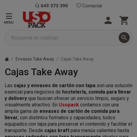
649 373 390
Contactar


MENU

Envases Take Away
Cajas Take Away
Cajas Take Away
Las
cajas y envases de cartón con tapa
son una solución
esencial para negocios de
hostelería, comida para llevar
y delivery
que buscan ofrecer un servicio limpio, seguro y
visualmente atractivo. En
Usopack
contamos con una
amplia gama de
envases de cartón de comida para
llevar
, con distintos formatos y capacidades, todos
equipados con tapa para preservar el contenido y facilitar el
transporte. Desde
cajas kraft
para menús calientes hasta
envases redondos con tapa transparente
ideales para