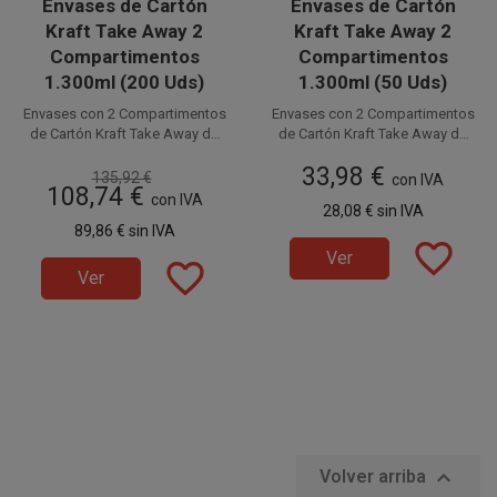
Envases de Cartón
Envases de Cartón
Kraft Take Away 2
Kraft Take Away 2
Compartimentos
Compartimentos
1.300ml (200 Uds)
1.300ml (50 Uds)
Envases con 2 Compartimentos
Envases con 2 Compartimentos
de Cartón Kraft Take Away de
de Cartón Kraft Take Away de
17 x 14 x 6,5 cm y 15 x 12 cm de
17 x 14 x 6,5 cm y 15 x 12 cm de
. Fabricados en cartón kraft, la
. Fabricados en cartón kraft, la
33,98 €
base (2 huecos de 6,5 x 12 cm)
base (2 huecos de 6,5 x 12 cm)
135,92 €
mejor elección
mejor elección
con IVA
108,74 €
y capacidad de 1.300ml
y capacidad de 1.300ml
con IVA
para tu negocio.
para tu negocio.
28,08 €
sin IVA
Disponible a la venta en cajas
89,86 €
sin IVA
Disponible a la venta en
favorite_border
de 200 unidades, distribuidas
paquetes de 50 unidades.
Ver
favorite_border
en 4 paquetes de 50 unidades.
Ver

Volver arriba