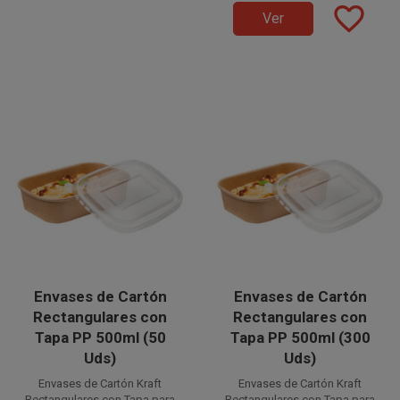
favorite_border
el medio ambiente y la
ecológicos, respetando
Ver
naturaleza.
el medio ambiente y la
naturaleza.
Envases de Cartón
Envases de Cartón
Rectangulares con
Rectangulares con
Tapa PP 500ml (50
Tapa PP 500ml (300
Uds)
Uds)
Envases de Cartón Kraft
Envases de Cartón Kraft
Rectangulares con Tapa para
Rectangulares con Tapa para