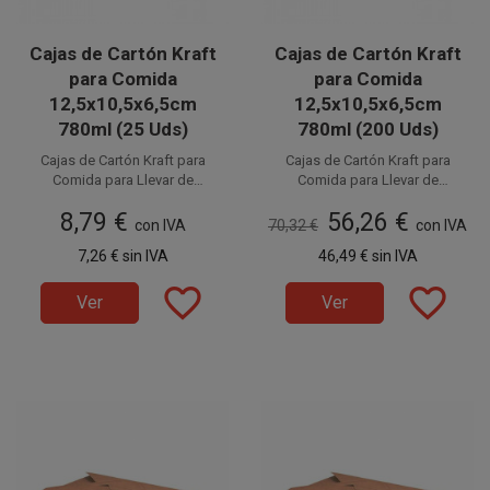
Cajas de Cartón Kraft
Cajas de Cartón Kraft
para Comida
para Comida
12,5x10,5x6,5cm
12,5x10,5x6,5cm
780ml (25 Uds)
780ml (200 Uds)
Cajas de Cartón Kraft para
Cajas de Cartón Kraft para
Comida para Llevar de
Comida para Llevar de
12,5x10,5x6,5cm y 780ml.
Disponible a la venta en
Disponible a la venta en cajas
12,5x10,5x6,5cm y 780ml.
8,79 €
56,26 €
Fabricadas en cartón, son 100%
paquetes de 25 unidades.
Fabricadas en cartón, son 100%
de 200 unidades, distribuidas
con IVA
70,32 €
con IVA
reciclables. La mejor
en 8 paquetes de 25 unidades.
reciclables. La mejor
7,26 €
sin IVA
46,49 €
sin IVA
elección para disfrutar de tus
elección para disfrutar de tus
envases desechables
envases desechables
favorite_border
favorite_border
ecológicos, respetando
ecológicos, respetando
Ver
Ver
el medio ambiente y la
el medio ambiente y la
naturaleza.
naturaleza.