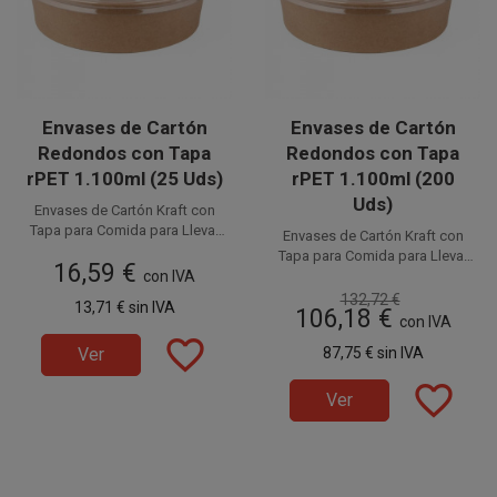
Envases de Cartón
Envases de Cartón
Redondos con Tapa
Redondos con Tapa
rPET 1.100ml (25 Uds)
rPET 1.100ml (200
Uds)
Envases de Cartón Kraft con
Tapa para Comida para Llevar
Envases de Cartón Kraft con
de 1.100ml. Fabricados en
Disponible a la venta en
Tapa para Comida para Llevar
16,59 €
cartón kraft las tarrinas y rPET
paquetes de 25 unidades.
con IVA
Disponible a la venta en cajas
de 1.100ml. Fabricados en
transparente las tapas, son
de 200 unidades, distribuidas
cartón kraft las tarrinas y rPET
132,72 €
13,71 €
sin IVA
100% reciclables. La mejor
106,18 €
en 8 paquetes de 25 unidades.
transparente las tapas, son
con IVA
elección para disfrutar de tus
100% reciclables. La mejor
favorite_border
envases desechables
Ver
87,75 €
sin IVA
elección para disfrutar de tus
ecológicos, respetando
envases desechables
favorite_border
el medio ambiente y la
ecológicos, respetando
Ver
naturaleza.
el medio ambiente y la
naturaleza.