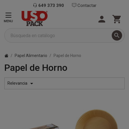
649 373 390
Contactar


MENU

Papel Alimentario
Papel de Horno
Papel de Horno

Relevancia