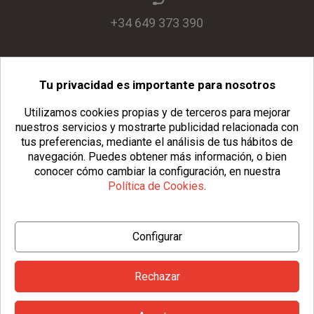
+34 649 373 390
Tu privacidad es importante para nosotros
info@usopack.com
Utilizamos cookies propias y de terceros para mejorar
nuestros servicios y mostrarte publicidad relacionada con
tus preferencias, mediante el análisis de tus hábitos de
navegación.
Puedes obtener más información, o bien
conocer cómo cambiar la configuración, en nuestra
Política de Cookies
.
© Copyright 2026 Usopack® |
Aviso Legal
|
Política de Privacidad
Configurar
|
Política de Cookies
|
Configurar Cookies
|
Condiciones Generales
Rechazar