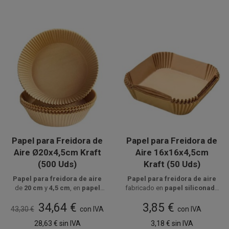
Papel para Freidora de
Papel para Freidora de
Aire Ø20x4,5cm Kraft
Aire 16x16x4,5cm
(500 Uds)
Kraft (50 Uds)
Papel para freidora de aire
Papel para freidora de aire
de
20 cm
y
4,5 cm
, en
papel
fabricado en
papel siliconado
siliconado alimentario kraft
Disponible a la venta en cajas
,
alimentario kraft
Disponible a la venta en
, apto para
34,64 €
3,85 €
de 500 unidades, distribuidas
apto hasta
220ºC
, ideal para
airfryers cuadradas de
paquetes de 50 unidades.
3,5 a 4,5
43,30 €
con IVA
con IVA
en 10 paquetes de 50 unidades.
cocinar carnes, pescados y
litros
, ideal para cocinar
28,63 €
sin IVA
3,18 €
sin IVA
fritos sin ensuciar.
alimentos sin que se peguen y