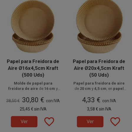
Papel para Freidora de
Papel para Freidora de
Aire Ø16x4,5cm Kraft
Aire Ø20x4,5cm Kraft
(500 Uds)
(50 Uds)
Molde de papel para
Papel para freidora de aire
freidora de aire
de
16 cm
y
de
20 cm
y
4,5 cm
, en
papel
Disponible a la venta en cajas
4,5 cm
, en
papel siliconado
siliconado alimentario kraft
Disponible a la venta en
,
30,80 €
4,33 €
de 500 unidades, distribuidas
alimentario kraft
, resistente
apto hasta
paquetes de 50 unidades.
220ºC
, ideal para
38,50 €
con IVA
con IVA
en 10 paquetes de 50 unidades.
hasta
220ºC
, ideal para cocinar
AirFryers de
3,5 a 5 L
y para
25,45 €
sin IVA
3,58 €
sin IVA
sin que los alimentos se
cocinar sin ensuciar.
peguen.
favorite_border
favorite_border
Ver
Ver