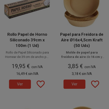
Rollo Papel de Horno
Papel para Freidora de
Siliconado 39cm x
Aire Ø16x4,5cm Kraft
100m (1 Ud)
(50 Uds)
Rollo de Papel Siliconado para
Molde de papel para
Hornear de 39 cm de ancho por
freidora de aire
de
16 cm
y
100 metros de largo y 39gr/m2.
Disponible a la venta en 1
Disponibilidad en paquetes de
4,5 cm
de altura, en
papel
19,95 €
3,85 €
Estos rollos de papel vegetal
unidad.
siliconado alimentario kraft
50 unidades.
,
con IVA
con IVA
antiadherente son de uso
apto hasta
220ºC
, ideal para
16,49 €
sin IVA
3,18 €
sin IVA
alimentario y resistente hasta
cocinar carne, pescado y
temperaturas de 220ºC.
repostería sin ensuciar.
favorite_border
favorite_border
Ver
Ver