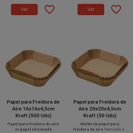
facilitar la limpieza, con formato
favorite_border
favorite_border
de
16 cm de base
y
4,5 cm de
Ver
Ver
altura
.
Papel para Freidora de
Papel para Freidora de
Aire 16x16x4,5cm
Aire 20x20x4,5cm
Kraft (500 Uds)
Kraft (50 Uds)
Papel para freidora de aire
Molde de papel para
de
papel siliconado
freidora de aire
fabricado en