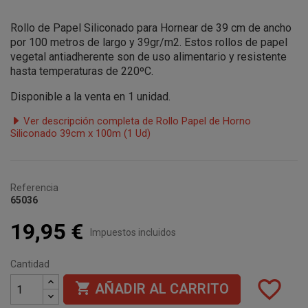
Rollo de Papel Siliconado para Hornear de 39 cm de ancho
por 100 metros de largo y 39gr/m2. Estos rollos de papel
vegetal antiadherente son de uso alimentario y resistente
hasta temperaturas de 220ºC.
Disponible a la venta en 1 unidad.
Ver descripción completa de Rollo Papel de Horno
Siliconado 39cm x 100m (1 Ud)
Referencia
65036
19,95 €
Impuestos incluidos
Cantidad
favorite_border

AÑADIR AL CARRITO