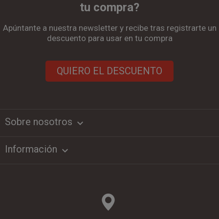
tu compra?
Apúntante a nuestra newsletter y recibe tras registrarte un
descuento para usar en tu compra
QUIERO EL DESCUENTO
Sobre nosotros
keyboard_arrow_down
Información
