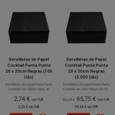
Servilletas de Papel
Servilletas de Papel
Cocktail Punta Punta
Cocktail Punta Punta
20 x 20cm Negras (100
20 x 20cm Negras
Uds)
(3.000 Uds)
Servilletas de papel Punta Punta
Servilletas de papel Punta Punta
Cocktail con doble capa, en
Cocktail, en color Negro de 20 x
color Negro de 20 x 20 cm (10 x
20 cm (10 x 10 cm plegadas).
Disponible a la venta en
Disponible a la venta en cajas
2,74 €
65,75 €
10 cm plegadas). Ideales para
Ideales para Degustaciones,
paquetes de 100 unidades.
con IVA
82,18 €
de 3.000 unidades, distribuidas
con IVA
Degustaciones, Catering,
Catering, Fiestas, Restaurantes,
en 30 paquetes de 100
2,26 €
sin IVA
54,34 €
sin IVA
Fiestas, Restaurantes,
Hostelería y Eventos. Prácticas,
unidades.
Hostelería y Eventos. Prácticas,
suaves e higiénicas.