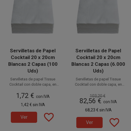
Servilletas de Papel
Servilletas de Papel
Cocktail 20 x 20cm
Cocktail 20 x 20cm
Blancas 2 Capas (100
Blancas 2 Capas (6.000
Uds)
Uds)
Servilletas de papel Tissue
Servilletas de papel Tissue
Cocktail con doble capa, en
Cocktail con doble capa, en
color Blanco de 20 x 20 cm (10 x
color Blanco de 20 x 20 cm (10 x
Disponible a la venta en
Disponible a la venta en cajas
1,72 €
10 cm plegadas). Ideales para
10 cm plegadas). Ideales para
103,20 €
paquetes de 100 unidades.
con IVA
de 6.000 unidades, distribuidas
82,56 €
Degustaciones, Catering,
Degustaciones, Catering,
en 60 paquetes de 100
con IVA
1,42 €
sin IVA
Fiestas, Restaurantes,
Fiestas, Restaurantes,
unidades.
68,23 €
sin IVA
Hostelería y Eventos. Prácticas e
Hostelería y Eventos. Prácticas e
favorite_border
higiénicas.
higiénicas.
Ver
favorite_border
Ver