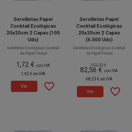
Servilletas Papel
Servilletas Papel
Cocktail Ecológicas
Cocktail Ecológicas
20x20cm 2 Capas (100
20x20cm 2 Capas
Uds)
(6.000 Uds)
Servilletas Ecológicas Cocktail
Servilletas Ecológicas Cocktail
de Papel Tissue
de Papel Tissue
2 capas
2 capas
1,72 €
103,20 €
20 x 20 cm, suaves y
con IVA
20 x 20 cm, suaves y
82,56 €
resistentes. Perfectas para
resistentes. Perfectas para
con IVA
1,42 €
sin IVA
Catering, Bares, Fiestas,
Catering, Bares, Fiestas,
Disponible a la venta en
Disponible a la venta en cajas
68,23 €
sin IVA
Restaurantes, etc.
Restaurantes, etc.
paquetes de 100 unidades.
favorite_border
de 6.000 unidades, distribuidas
Ver
en 60 paquetes de 100
favorite_border
Ver
unidades.