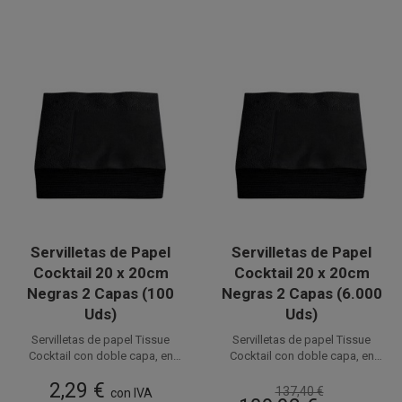
Servilletas de Papel
Servilletas de Papel
Cocktail 20 x 20cm
Cocktail 20 x 20cm
Negras 2 Capas (100
Negras 2 Capas (6.000
Uds)
Uds)
Servilletas de papel Tissue
Servilletas de papel Tissue
Cocktail con doble capa, en
Cocktail con doble capa, en
color Negro de 20 x 20 cm (10 x
color Negro de 20 x 20 cm (10 x
Disponible a la venta en
Disponible a la venta en cajas
2,29 €
10 cm plegadas). Ideales para
10 cm plegadas). Ideales para
137,40 €
paquetes de 100 unidades.
con IVA
de 6.000 unidades, distribuidas