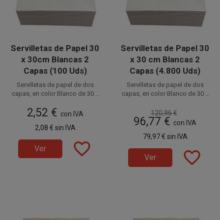
Servilletas de Papel 30
Servilletas de Papel 30
x 30cm Blancas 2
x 30 cm Blancas 2
Capas (100 Uds)
Capas (4.800 Uds)
Servilletas de papel de dos
Servilletas de papel de dos
capas, en color Blanco de 30 x
capas, en color Blanco de 30 x
30 cm (15 x 15 cm plegadas).
30 cm (15 x 15 cm plegadas).
Disponible a la venta en
2,52 €
Ideales para Degustaciones,
Ideales para Degustaciones,
120,96 €
paquetes de 100 unidades.
con IVA
96,77 €
Catering, Fiestas, Restaurantes,
Catering, Fiestas, Restaurantes,
con IVA
2,08 €
sin IVA
Hostelería y Eventos. Prácticas e
Hostelería y Eventos. Prácticas e
Disponible a la venta en cajas
79,97 €
sin IVA
higiénicas.
higiénicas.
de 4.800 unidades, distribuidas
favorite_border
en 48 paquetes de 100
Ver
favorite_border
unidades.
Ver