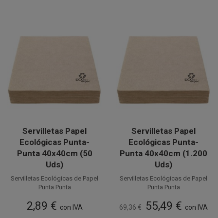
Servilletas Papel
Servilletas Papel
Ecológicas Punta-
Ecológicas Punta-
Punta 40x40cm (50
Punta 40x40cm (1.200
Uds)
Uds)
Servilletas Ecológicas de Papel
Servilletas Ecológicas de Papel
Punta Punta
Punta Punta
2 capas
2 capas
2,89 €
55,49 €
40 x 40 cm, suaves y
con IVA
69,36 €
40 x 40 cm, suaves y
con IVA
resistentes. Perfectas para
resistentes. Perfectas para