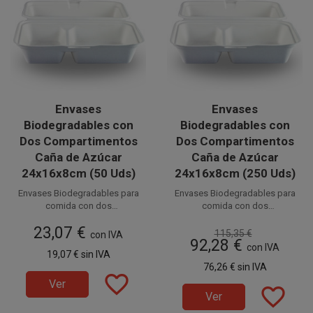
Envases
Envases
Biodegradables con
Biodegradables con
Dos Compartimentos
Dos Compartimentos
Caña de Azúcar
Caña de Azúcar
24x16x8cm (50 Uds)
24x16x8cm (250 Uds)
Envases Biodegradables para
Envases Biodegradables para
comida con dos
comida con dos
compartimentos de 26 x 16 x 8
Disponible a la venta en
compartimentos de 26 x 16 x 8
Disponible a la venta en cajas
23,07 €
cm. Fabricados en caña de
paquetes de 50 unidades.
de 250 unidades, distribuidas
cm. Fabricados en caña de
115,35 €
con IVA
92,28 €
azúcar, son 100%
en 5 paquetes de 50 unidades.
azúcar, son 100%
con IVA
19,07 €
sin IVA
biodegradables y
biodegradables y
76,26 €
sin IVA
compostables. La mejor
compostables. La mejor
favorite_border
elección para disfrutar de tus
elección para disfrutar de tus
Ver
favorite_border
envases desechables
envases desechables
Ver
ecológicos, respetando
ecológicos, respetando