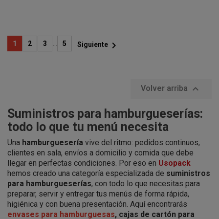
el medio ambiente y la
el medio ambiente y la
naturaleza.
naturaleza.

1
2
3
…
5
Siguiente

Volver arriba
Suministros para hamburgueserías:
todo lo que tu menú necesita
Una
hamburguesería
vive del ritmo: pedidos continuos,
clientes en sala, envíos a domicilio y comida que debe
llegar en perfectas condiciones. Por eso en
Usopack
hemos creado una categoría especializada de
suministros
para hamburgueserías
, con todo lo que necesitas para
preparar, servir y entregar tus menús de forma rápida,
higiénica y con buena presentación. Aquí encontrarás
envases para hamburguesas
, cajas de cartón para