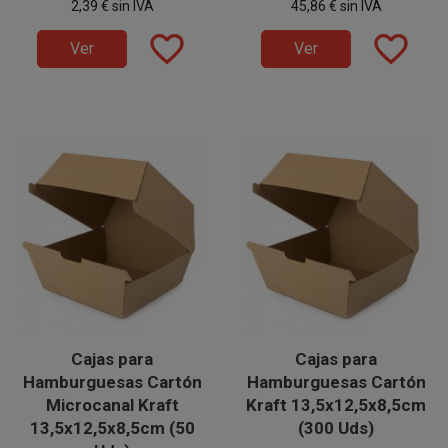
2,39 €
sin IVA
45,86 €
sin IVA
Catering, Bares, Fiestas,
Catering, Bares, Fiestas,
Disponible a la venta en
Disponible a la venta en cajas
Restaurantes, etc.
Restaurantes, etc.
paquetes de 50 unidades.
favorite_border
de 1.200 unidades, distribuidas
favorite_border
Ver
Ver
en 24 paquetes de 50 unidades.
Cajas para
Cajas para
Hamburguesas Cartón
Hamburguesas Cartón
Microcanal Kraft
Kraft 13,5x12,5x8,5cm
13,5x12,5x8,5cm (50
(300 Uds)