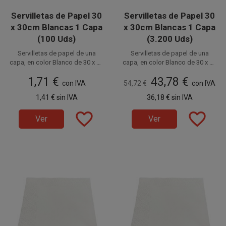
Servilletas de Papel 30
Servilletas de Papel 30
x 30cm Blancas 1 Capa
x 30cm Blancas 1 Capa
(100 Uds)
(3.200 Uds)
Servilletas de papel de una
Servilletas de papel de una
capa, en color Blanco de 30 x 30
capa, en color Blanco de 30 x 30
cm (15 x 15 cm plegadas).
cm (15 x 15 cm plegadas).
Disponible a la venta en
Disponible a la venta en cajas
1,71 €
43,78 €
Ideales para Degustaciones,
Ideales para Degustaciones,
paquetes de 100 unidades.
con IVA
54,72 €
de 3.200 unidades, distribuidas
con IVA
Catering, Fiestas, Restaurantes,
Catering, Fiestas, Restaurantes,
en 32 paquetes de 100
1,41 €
sin IVA
36,18 €
sin IVA
Hostelería y Eventos. Prácticas e
Hostelería y Eventos. Prácticas e
unidades.
higiénicas.
higiénicas.
favorite_border
favorite_border
Ver
Ver