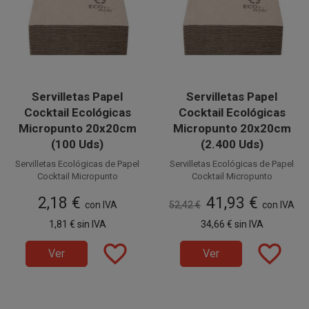
Servilletas Papel
Servilletas Papel
Cocktail Ecológicas
Cocktail Ecológicas
Micropunto 20x20cm
Micropunto 20x20cm
(100 Uds)
(2.400 Uds)
Servilletas Ecológicas de Papel
Servilletas Ecológicas de Papel
Cocktail Micropunto
Cocktail Micropunto
2 capas
2 capas
2,18 €
41,93 €
20 x 20 cm, suaves y
con IVA
52,42 €
20 x 20 cm, suaves y
con IVA
resistentes. Perfectas para
resistentes. Perfectas para
1,81 €
sin IVA
34,66 €
sin IVA
Catering, Bares, Fiestas,
Catering, Bares, Fiestas,
Disponible a la venta en
Disponible a la venta en cajas
Restaurantes, etc.
Restaurantes, etc.
paquetes de 100 unidades.
favorite_border
de 2.400 unidades, distribuidas
favorite_border
Ver
Ver
en 24 paquetes de 100
unidades.