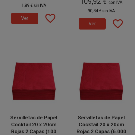
109,92 €
Degustaciones, Catering,
Degustaciones, Catering,
en 60 paquetes de 100
con IVA
1,89 €
sin IVA
Fiestas, Restaurantes,
Fiestas, Restaurantes,
unidades.
90,84 €
sin IVA
Hostelería y Eventos. Prácticas e
Hostelería y Eventos. Prácticas e
favorite_border
higiénicas.
higiénicas.
Ver
favorite_border
Ver
Servilletas de Papel
Servilletas de Papel
Cocktail 20 x 20cm
Cocktail 20 x 20cm
Rojas 2 Capas (100
Rojas 2 Capas (6.000