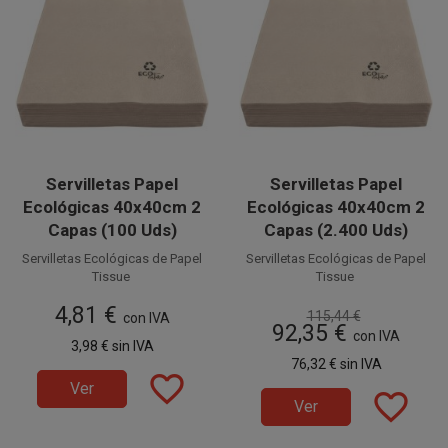
Servilletas Papel
Servilletas Papel
Ecológicas 40x40cm 2
Ecológicas 40x40cm 2
Capas (100 Uds)
Capas (2.400 Uds)
Servilletas Ecológicas de Papel
Servilletas Ecológicas de Papel
Tissue
Tissue
2 capas
2 capas
4,81 €
115,44 €
40 x 40 cm, suaves y
con IVA
40 x 40 cm, suaves y
92,35 €
resistentes. Perfectas para
resistentes. Perfectas para
con IVA
3,98 €
sin IVA
Catering, Bares, Fiestas,
Catering, Bares, Fiestas,
Disponible a la venta en
Disponible a la venta en cajas
76,32 €
sin IVA
Restaurantes, etc.
Restaurantes, etc.
paquetes de 100 unidades.
favorite_border
de 2.400 unidades, distribuidas
Ver
en 24 paquetes de 100
favorite_border
Ver
unidades.