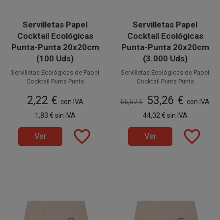
Servilletas Papel
Servilletas Papel
Cocktail Ecológicas
Cocktail Ecológicas
Punta-Punta 20x20cm
Punta-Punta 20x20cm
(100 Uds)
(3.000 Uds)
Servilletas Ecológicas de Papel
Servilletas Ecológicas de Papel
Cocktail Punta Punta
Cocktail Punta Punta
2 capas
2 capas
2,22 €
53,26 €
20 x 20 cm, suaves y
con IVA
66,57 €
20 x 20 cm, suaves y
con IVA
resistentes. Perfectas para
resistentes. Perfectas para
1,83 €
sin IVA
44,02 €
sin IVA
Catering, Bares, Fiestas,
Catering, Bares, Fiestas,
Disponible a la venta en
Disponible a la venta en cajas
Restaurantes, etc.
Restaurantes, etc.
paquetes de 100 unidades.
favorite_border
de 3.000 unidades, distribuidas
favorite_border
Ver
Ver
en 30 paquetes de 100
unidades.