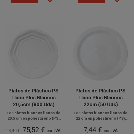
Platos de Plástico PS
Platos de Plástico PS
Llano Plus Blancos
Llano Plus Blancos
20,5cm (800 Uds)
22cm (50 Uds)
Los
platos blancos llanos de
Los
platos blancos llanos de
20,5 cm
en
poliestireno (PS)
22 cm
en
poliestireno (PS)
Disponible a la venta en cajas
son resistentes y ligeros,
son ligeros y resistentes,
Disponible a la venta en
75,52 €
7,44 €
de 800 unidades, distribuidas
ideales para servir
platos
paquetes de 50 unidades.
ideales para servir
platos
94,40 €
con IVA
con IVA