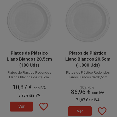
Platos de Plástico
Platos de Plástico
Llano Blancos 20,5cm
Llano Blancos 20,5cm
(100 Uds)
(1.000 Uds)
Platos de Plástico Redondos
Platos de Plástico Redondos
Llanos Blancos de 20,5cm.
Llanos Blancos de 20,5cm.
Fabricados en PS (Poliestireno).
Disponible a la venta en
Fabricados en PS (Poliestireno).
Disponible a la venta en cajas
10,87 €
Este plato por su tamaño es
paquetes de 100 unidades.
de 1.000 unidades, distribuidas
Este plato por su tamaño es
108,70 €
con IVA
86,96 €
llamado también Plato de
llamado también Plato de
en 10 paquetes de 100
con IVA
8,98 €
sin IVA
Plástico Llano. Ideales para
Plástico Llano. Ideales para
unidades.
71,87 €
sin IVA
servir cualquier tipo de comida.
servir cualquier tipo de comida.
favorite_border
Ver
favorite_border
Ver