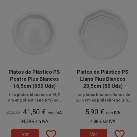
Platos de Plástico PS
Platos de Plástico PS
Postre Plus Blancos
Llano Plus Blancos
16,5cm (650 Uds)
20,5cm (50 Uds)
Los
platos blancos de 16,5
Los
platos blancos llanos de
cm
en
poliestireno (PS)
son
20,5 cm
en
poliestireno (PS)
Disponible a la venta en cajas
ligeros y resistentes, ideales
son ligeros y resistentes,
Disponible a la venta en
41,50 €
5,90 €
para servir
de 650 unidades, distribuidas
postres, aperitivos
paquetes de 50 unidades.
ideales para servir
platos
51,87 €
con IVA
con IVA
en 13 paquetes de 50 unidades.
o degustaciones
en eventos,
principales y aperitivos
en
34,29 €
sin IVA
4,88 €
sin IVA
hostelería y celebraciones con
eventos, celebraciones y
comodidad e higiene.
hostelería con higiene y
favorite_border
favorite_border
comodidad.
Ver
Ver