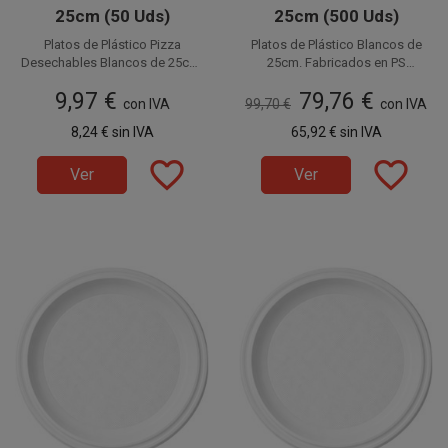
25cm (50 Uds)
25cm (500 Uds)
Platos de Plástico Pizza
Platos de Plástico Blancos de
Desechables Blancos de 25cm.
25cm. Fabricados en PS
Fabricados en PS (Poliestireno).
Disponible a la venta en
(Poliestireno). Este plato por su
Disponible a la venta en cajas
9,97 €
79,76 €
Este plato por su tamaño es
paquetes de 50 unidades.
de 500 unidades, distribuidas
tamaño es llamado también
con IVA
99,70 €
con IVA
llamado también Plato de
en 10 paquetes de 50 unidades.
Plato de Plástico Grande.
8,24 €
sin IVA
65,92 €
sin IVA
Plástico Pizza Grande. Ideales
Ideales para servir cualquier
para servir cualquier tipo de
tipo de comida.
favorite_border
favorite_border
comida.
Ver
Ver