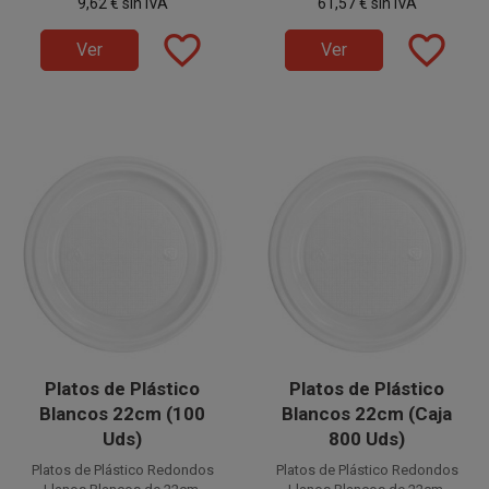
9,62 €
sin IVA
61,57 €
sin IVA
Plástico Hondo. Ideales para
Plástico Hondo. Ideales para
servir cualquier tipo de comida.
servir cualquier tipo de comida.
favorite_border
favorite_border
Ver
Ver
Platos de Plástico
Platos de Plástico
Blancos 22cm (100
Blancos 22cm (Caja
Uds)
800 Uds)
Platos de Plástico Redondos
Platos de Plástico Redondos