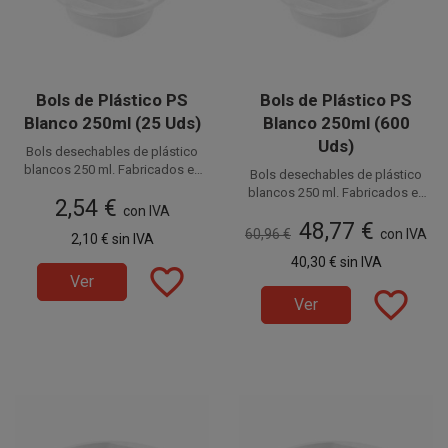
Bols de Plástico PS
Bols de Plástico PS
Blanco 250ml (25 Uds)
Blanco 250ml (600
Uds)
Bols desechables de plástico
blancos 250 ml. Fabricados en
Bols desechables de plástico
PS alimentario (Poliestireno).
Disponible a la venta en
blancos 250 ml. Fabricados en
2,54 €
También llamados cuencos de
paquetes de 25 unidades.
con IVA
Disponible a la venta en cajas
PS alimentario (Poliestireno).
plástico, con esta capacidad de
48,77 €
También llamados cuencos de
de 600 unidades, distribuidas
60,96 €
con IVA
2,10 €
sin IVA
250 cc son perfectos para
plástico, con esta capacidad de
en 24 paquetes de 25
degustaciones de comida,
40,30 €
sin IVA
250 cc son perfectos para
unidades.
favorite_border
tapas, encurtidos, frutos secos,
Ver
degustaciones de comida,
favorite_border
etc.
tapas, encurtidos, frutos secos,
Ver
etc.