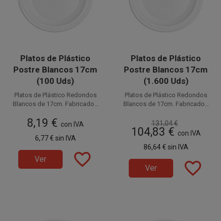
Platos de Plástico
Platos de Plástico
Postre Blancos 17cm
Postre Blancos 17cm
(100 Uds)
(1.600 Uds)
Platos de Plástico Redondos
Platos de Plástico Redondos
Blancos de 17cm. Fabricados
Blancos de 17cm. Fabricados
en PS (Poliestireno). Este plato
Disponible a la venta en
en PS (Poliestireno). Este plato
Disponible a la venta en cajas
8,19 €
paquetes de 100 unidades.
por su tamaño es llamado
de 1.600 unidades, distribuidas
por su tamaño es llamado
131,04 €
con IVA
104,83 €
también Plato de Plástico de
también Plato de Plástico de
en 16 paquetes de 100
con IVA
6,77 €
sin IVA
Postre. Ideales para servir
Postre. Ideales para servir
unidades.
86,64 €
sin IVA
cualquier tipo de comida.
cualquier tipo de comida.
favorite_border
Ver
favorite_border
Ver