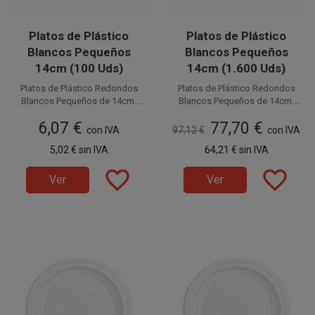
Platos de Plástico
Platos de Plástico
Blancos Pequeños
Blancos Pequeños
14cm (100 Uds)
14cm (1.600 Uds)
Platos de Plástico Redondos
Platos de Plástico Redondos
Blancos Pequeños de 14cm.
Blancos Pequeños de 14cm.
Fabricados en PS (Poliestireno).
Disponible a la venta en
Fabricados en PS (Poliestireno).
Disponible a la venta en cajas
6,07 €
77,70 €
Este plato por su tamaño es
paquetes de 100 unidades.
de 1.600 unidades, distribuidas
Este plato por su tamaño es
con IVA
97,12 €
con IVA
perfecto para aperitivos, frutos
perfecto para aperitivos, frutos
en 16 paquetes de 100
5,02 €
sin IVA
64,21 €
sin IVA
secos, degustaciones, etc.
secos, degustaciones, etc.
unidades.
favorite_border
favorite_border
Ver
Ver