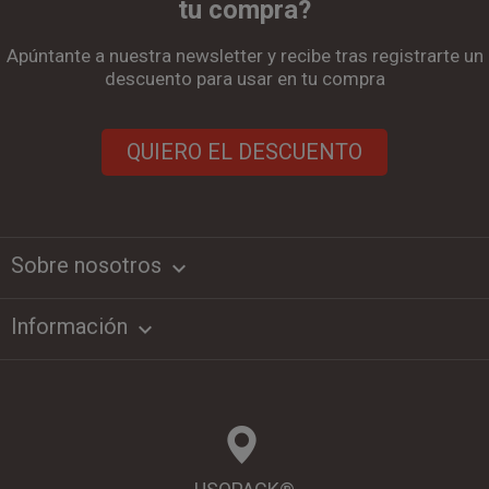
tu compra?
Apúntante a nuestra newsletter y recibe tras registrarte un
descuento para usar en tu compra
QUIERO EL DESCUENTO
Sobre nosotros
keyboard_arrow_down
Información
