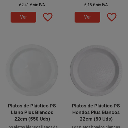
en 16 paquetes de 50 unidades.
principales y aperitivos
en
principales, raciones o
62,41 €
sin IVA
6,15 €
sin IVA
eventos, celebraciones y
combinados
en eventos,
hostelería con higiene y
hostelería y celebraciones con
favorite_border
favorite_border
comodidad.
higiene y comodidad.
Ver
Ver
Platos de Plástico PS
Platos de Plástico PS
Llano Plus Blancos
Hondos Plus Blancos
22cm (550 Uds)
22cm (50 Uds)
Los
platos blancos llanos de
Los
platos hondos blancos