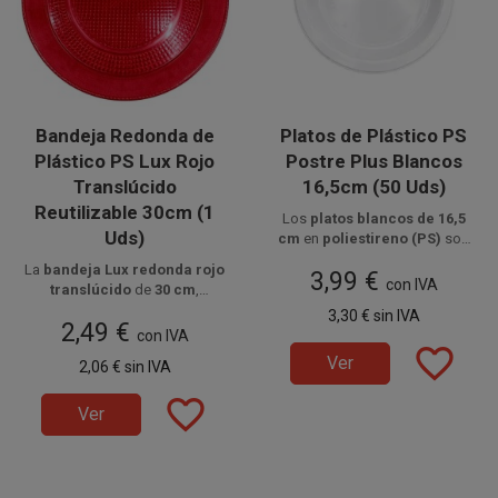
Bandeja Redonda de
Platos de Plástico PS
Plástico PS Lux Rojo
Postre Plus Blancos
Translúcido
16,5cm (50 Uds)
Reutilizable 30cm (1
Los
platos blancos de 16,5
Uds)
cm
en
poliestireno (PS)
son
ligeros y resistentes, ideales
Disponible a la venta en
La
bandeja Lux redonda rojo
3,99 €
paquetes de 50 unidades.
para servir
postres y
con IVA
translúcido
de
30 cm
,
aperitivos
en eventos,
fabricada en
poliestireno
3,30 €
sin IVA
hostelería y celebraciones,
2,49 €
alimentario
, es
reutilizable
y
con IVA
ofreciendo comodidad e
perfecta para presentar
tartas,
favorite_border
higiene en cada uso.
Ver
2,06 €
sin IVA
dulces, alimentos salados,
carnes o pescados
con
favorite_border
elegancia.
Ver