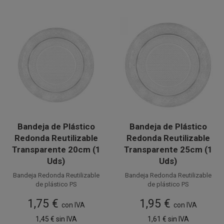
Bandeja de Plástico
Bandeja de Plástico
Redonda Reutilizable
Redonda Reutilizable
Transparente 20cm (1
Transparente 25cm (1
Uds)
Uds)
Bandeja Redonda Reutilizable
Bandeja Redonda Reutilizable
de plástico PS
de plástico PS
transparente
transparente
1,75 €
1,95 €
con IVA
con IVA
de 20cm. Fabricada en
de 25cm. Fabricada en
poliestireno
poliestireno
1,45 €
sin IVA
1,61 €
sin IVA