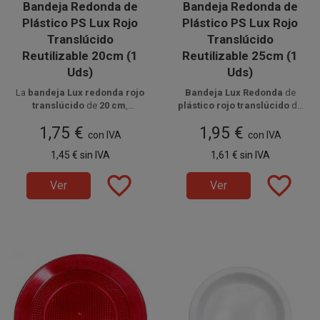
Bandeja Redonda de
Bandeja Redonda de
Plástico PS Lux Rojo
Plástico PS Lux Rojo
Translúcido
Translúcido
Reutilizable 20cm (1
Reutilizable 25cm (1
Uds)
Uds)
La
bandeja Lux redonda rojo
Bandeja Lux Redonda
de
translúcido
de
20 cm
,
plástico rojo translúcido
de
fabricada en
poliestireno
25cm
, fabricada en
1,75 €
1,95 €
alimentario
, es
reutilizable
y
poliestireno alimentario
y
con IVA
con IVA
perfecta para presentar
tartas,
reutilizable
, ideal para la
1,45 €
sin IVA
1,61 €
sin IVA
dulces, alimentos salados,
presentación de alimentos
carnes o pescados
con estilo
como tartas, dulces, salados,
favorite_border
favorite_border
y elegancia.
carnes o pescados.
Ver
Ver