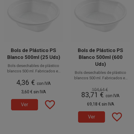
Bols de Plástico PS
Bols de Plástico PS
Blanco 500ml (25 Uds)
Blanco 500ml (600
Uds)
Bols desechables de plástico
blancos 500 ml. Fabricados en
Bols desechables de plástico
PS alimentario (Poliestireno).
Disponible a la venta en
blancos 500 ml. Fabricados en
4,36 €
También llamados cuencos de
paquetes de 25 unidades.
con IVA
Disponible a la venta en cajas
PS alimentario (Poliestireno).
plástico, con esta capacidad de
También llamados cuencos de
de 600 unidades, distribuidas
104,64 €
3,60 €
sin IVA
500 cc son perfectos para
83,71 €
plástico, con esta capacidad de
en 24 paquetes de 25
con IVA
regiones de comida, tapas,
500 cc son perfectos para
unidades.
favorite_border
ensaladas, etc.
Ver
69,18 €
sin IVA
regiones de comida, tapas,
ensaladas, etc.
favorite_border
Ver