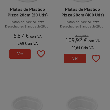
Platos de Plástico
Platos de Plástico
Pizza 28cm (20 Uds)
Pizza 28cm (400 Uds)
Platos de Plástico Pizza
Platos de Plástico Pizza
Desechables Blancos de 28cm.
Desechables Blancos de 28cm.
Fabricados en PS (Poliestireno).
Disponible a la venta en
Fabricados en PS (Poliestireno).
Disponible a la venta en cajas
6,87 €
Este plato por su tamaño es
paquetes de 20 unidades.
de 400 unidades, distribuidas
Este plato por su tamaño es
137,40 €
con IVA
109,92 €
llamado también Plato de
en 20 paquetes de 20 unidades.
llamado también Plato de
con IVA
5,68 €
sin IVA
Plástico Pizza Grande. Ideales
Plástico Pizza Grande. Ideales
90,84 €
sin IVA
para servir cualquier tipo de
para servir cualquier tipo de
favorite_border
comida.
comida.
Ver
favorite_border
Ver