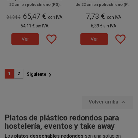
22 cm
en
poliestireno (PS)
de 22 cm
en
poliestireno (PS)
Disponible a la venta en cajas
son resistentes y ligeros,
son resistentes y ligeros,
Disponible a la venta en
65,47 €
7,73 €
de 550 unidades, distribuidas
ideales para servir
platos
ideales para servir
paquetes de 50 unidades.
sopas,
81,84 €
con IVA
con IVA
principales, raciones o
en 11 paquetes de 50
cremas y platos con salsa
en
54,11 €
sin IVA
6,39 €
sin IVA
combinados
unidades.
en eventos,
eventos, hostelería y
hostelería y celebraciones con
celebraciones con higiene y
favorite_border
favorite_border
higiene y comodidad.
comodidad.
Ver
Ver

1
2
Siguiente

Volver arriba
Platos de plástico redondos para
hostelería, eventos y take away
Los
platos desechables redondos
son una solución