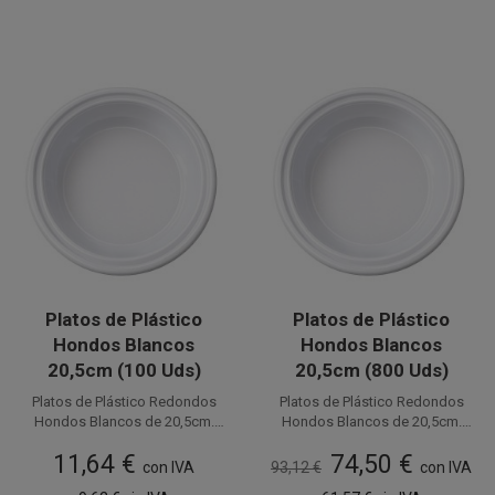
Platos de Plástico
Platos de Plástico
Hondos Blancos
Hondos Blancos
20,5cm (100 Uds)
20,5cm (800 Uds)
Platos de Plástico Redondos
Platos de Plástico Redondos
Hondos Blancos de 20,5cm.
Hondos Blancos de 20,5cm.
Fabricados en PS (Poliestireno).
Disponible a la venta en
Fabricados en PS (Poliestireno).
Disponible a la venta en cajas
11,64 €
74,50 €
Este plato por su tamaño es
paquetes de 100 unidades.
de 800 unidades, distribuidas
Este plato por su tamaño es
con IVA
93,12 €
con IVA
llamado también Plato de
en 8 paquetes de 100 unidades.
llamado también Plato de