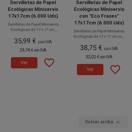
Servilletas de Papel
Servilletas de Papel
Ecológicas Miniservis
Ecológicas Miniservis
17x17cm (6.000 Uds)
con "Eco Frases"
17x17cm (6.000 Uds)
Servilletas de Papel Miniservis
Ecológicas de 17 x 17 cm,
Servilletas de Papel Miniservis
fabricadas en papel reciclado
Disponible a la venta en cajas
Ecológicas de 17 x 17 cm con
35,99 €
Tissue. Perfectas para
de 6.000 unidades, distribuidas
con IVA
frases ecológicas y del medio
Disponible a la venta en cajas
dispensadores y servilletros de
38,75 €
en 30 paquetes de 200
ambiente, fabricadas en papel
de 6.000 unidades, distribuidas
con IVA
29,74 €
sin IVA
Bares, Cafetería, Restaurantes,
unidades.
reciclado tissue. Perfectas para
en 30 paquetes de 200
etc.
32,02 €
sin IVA
dispensadores y servilletros de
favorite_border
unidades.
Ver
Bares, Cafetería, Restaurantes,
favorite_border
etc.
Ver

Volver arriba