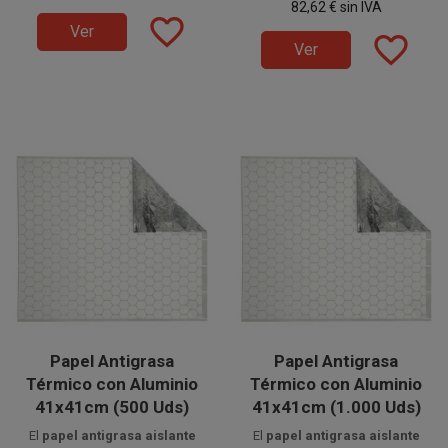
82,62 €
sin IVA
hamburguesas y comida rápida.
hamburguesas y comida rápida.
favorite_border
Ver
favorite_border
Ver
Papel Antigrasa
Papel Antigrasa
Térmico con Aluminio
Térmico con Aluminio
41x41cm (500 Uds)
41x41cm (1.000 Uds)
El
papel antigrasa aislante
El
papel antigrasa aislante