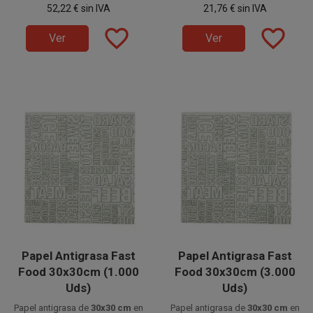
52,22 €
sin IVA
21,76 €
sin IVA
para envolver alimentos
unidades.
para envolver alimentos
calientes o grasos. Conocido
calientes o grasos. Conocido
favorite_border
favorite_border
también como papel encerado
también como papel encerado
Ver
Ver
o envoltorio antigrasa, es
o envoltorio antigrasa, es
perfecto para hamburguesas,
perfecto para hamburguesas,
sándwiches, bocadillos,
sándwiches, bocadillos,
patatas fritas y todo tipo de
patatas fritas y todo tipo de
comida rápida.
comida rápida.
Papel Antigrasa Fast
Papel Antigrasa Fast
Food 30x30cm (1.000
Food 30x30cm (3.000
Uds)
Uds)
Papel antigrasa de
30x30 cm
en
Papel antigrasa de
30x30 cm
en