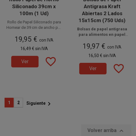
Siliconado 39cm x
Antigrasa Kraft
100m (1 Ud)
Abiertas 2 Lados
15x15cm (750 Uds)
Rollo de Papel Siliconado para
Hornear de 39 cm de ancho por
Bolsas de papel antigrasa
100 metros de largo y 39gr/m2.
Disponible a la venta en 1
para alimentos en papel
19,95 €
Estos rollos de papel vegetal
unidad.
con IVA
kraft
Disponible a la venta en
de 15x15 cm con apertura
antiadherente son de uso
19,97 €
paquetes de 750 unidades.
a dos lados, fabricadas en
con IVA
16,49 €
sin IVA
alimentario y resistente hasta
papel parafinado de 35 g.
temperaturas de 220ºC.
16,50 €
sin IVA
favorite_border
Ver
favorite_border
Ver

1
2
Siguiente

Volver arriba