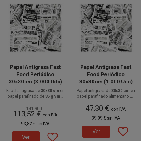
Papel Antigrasa Fast
Papel Antigrasa Fast
Food Periódico
Food Periódico
30x30cm (3.000 Uds)
30x30cm (1.000 Uds)
Papel antigrasa de
30x30 cm
en
Papel antigrasa de
30x30 cm
en
papel parafinado de
35 gr/m²
,
papel parafinado alimentario de
Disponible a la venta en cajas
biodegradable y reciclable,
35 gr/m²
Disponible a la venta en
, biodegradable y
47,30 €
de 3000 unidades, distribuidas
ideal para envolver alimentos
reciclable, ideal para envolver
paquetes de 1000 unidades.
141,90 €
con IVA
113,52 €
en 3 paquetes de 1000
grasos y mejorar su
alimentos grasos en fast food,
con IVA
39,09 €
sin IVA
presentación en fast food y
unidades.
Take Away y food trucks.
93,82 €
sin IVA
Take Away.
favorite_border
Ver
favorite_border
Ver