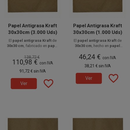
Papel Antigrasa Kraft
Papel Antigrasa Kraft
30x30cm (3.000 Uds)
30x30cm (1.000 Uds)
El
papel antigrasa Kraft
de
El
papel antigrasa Kraft
de
30x30 cm
, fabricado en
papel
30x30 cm
, hecho en
papel
parafinado kraft alimentario
Disponible a la venta en cajas
parafinado kraft alimentario
Disponible a la venta en
46,24 €
de 3000 unidades, distribuidas
de
35 g/m²
, es ideal para
paquetes de 1000 unidades.
de
35 g/m²
, es ideal para
138,72 €
con IVA
110,98 €
envolver hamburguesas,
en 3 paquetes de 1000
envolver hamburguesas,
con IVA
38,21 €
sin IVA
bocadillos y fritos evitando
unidades.
bocadillos y fritos evitando
91,72 €
sin IVA
filtraciones y manteniendo una
filtraciones y manteniendo una
favorite_border
presentación natural.
imagen natural.
Ver
favorite_border
Ver