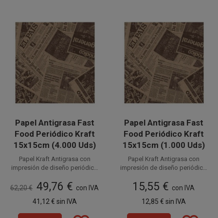
Papel Antigrasa Fast
Papel Antigrasa Fast
Food Periódico Kraft
Food Periódico Kraft
15x15cm (4.000 Uds)
15x15cm (1.000 Uds)
Papel Kraft Antigrasa con
Papel Kraft Antigrasa con
impresión de diseño periódico
impresión de diseño periódico
para Alimentos de 15 x 15 cm.
Disponible a la venta en cajas
para Alimentos de 15 x 15 cm.
Disponible a la venta en
49,76 €
15,55 €
de 4.000 unidades, distribuidas
Este
papel parafinado
paquetes de 1.000 unidades.
Este papel parafinado
62,20 €
con IVA
con IVA
alimentario de 35 g/m²
en 4 paquetes de 1.000
es
alimentario de 35 g/m² es ideal
41,12 €
sin IVA
12,85 €
sin IVA
ideal para envolver
unidades.
para envolver alimentos
alimentos calientes o grasos
.
calientes o grasos. Conocido