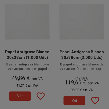
Papel Antigrasa Blanco
Papel Antigrasa Blanco
30x38cm (1.000 Uds)
30x38cm (3.000 Uds)
El
papel antigrasa blanco
de
El
papel antigrasa blanco
de
30 x 38 cm
, hecho en
papel
30 x 38 cm
, fabricado en
papel
parafinado alimentario
Disponibile a la venta en
de
35
parafinado alimentario
Disponible a la venta en cajas
de
35
49,86 €
paquetes de 1000 unidades.
gr/m²
, protege alimentos
de 3000 unidades, distribuidas
gr/m²
, protege alimentos
149,58 €
con IVA
119,66 €
grasos como hamburguesas y
grasos como hamburguesas y
en 3 paquetes de 1000
con IVA
41,21 €
sin IVA
bocadillos, evitando filtraciones
bocadillos, evitando filtraciones
unidades.
98,90 €
sin IVA
y ofreciendo una imagen limpia
y ofreciendo una presentación
favorite_border
y profesional.
limpia.
Ver
favorite_border
Ver