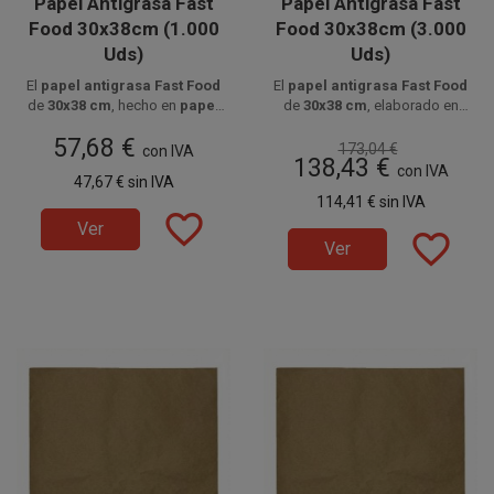
Papel Antigrasa Fast
Papel Antigrasa Fast
Food 30x38cm (1.000
Food 30x38cm (3.000
Uds)
Uds)
El
papel antigrasa Fast Food
El
papel antigrasa Fast Food
de
30x38 cm
, hecho en
papel
de
30x38 cm
, elaborado en
parafinado alimentario
Disponible a la venta en
de
35
papel parafinado alimentario
Disponible a la venta en cajas
57,68 €
gr/m²
paquetes de 1000 unidades.
, es ideal para envolver
de 3000 unidades, distribuidas
de
35 gr/m²
, protege
173,04 €
con IVA
138,43 €
hamburguesas, sándwiches o
hamburguesas, bocadillos y
en 3 paquetes de 1000
con IVA
47,67 €
sin IVA
fritos, evitando filtraciones y
fritos evitando filtraciones y
unidades.
114,41 €
sin IVA
mejorando la presentación.
mejorando su presentación.
favorite_border
Ver
favorite_border
Ver