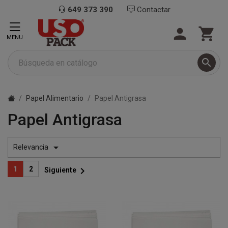
649 373 390
Contactar


MENU

Papel Alimentario
Papel Antigrasa
Papel Antigrasa

Relevancia

1
2
Siguiente