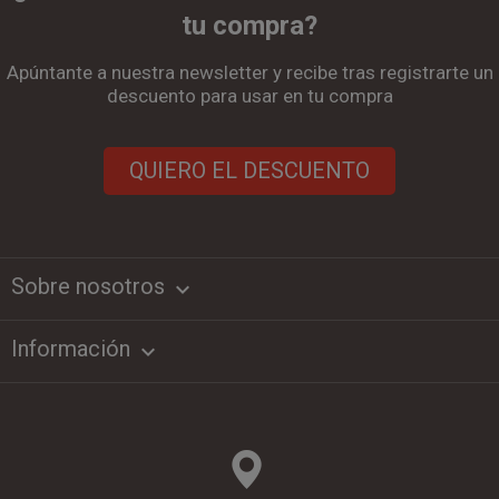
tu compra?
Apúntante a nuestra newsletter y recibe tras registrarte un
descuento para usar en tu compra
QUIERO EL DESCUENTO
Sobre nosotros
keyboard_arrow_down
Información
