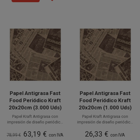
Papel Antigrasa Fast
Papel Antigrasa Fast
Food Periódico Kraft
Food Periódico Kraft
20x20cm (3.000 Uds)
20x20cm (1.000 Uds)
Papel Kraft Antigrasa con
Papel Kraft Antigrasa con
impresión de diseño periódico
impresión de diseño periódico
para Alimentos de 20 x 20 cm.
Disponible a la venta en cajas
para Alimentos de 20 x 20 cm.
Disponible a la venta en
63,19 €
26,33 €
de 3.000 unidades, distribuidas
Este papel parafinado
paquetes de 1.000 unidades.
Este papel parafinado
78,99 €
con IVA
con IVA
alimentario de 35 g/m² es ideal
en 3 paquetes de 1.000
alimentario de 35 g/m² es ideal