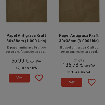
Papel Antigrasa Kraft
Papel Antigrasa Kraft
30x38cm (1.000 Uds)
30x38cm (3.000 Uds)
El
papel antigrasa Kraft
de
El
papel antigrasa Kraft
de
30x38 cm
, fabricado en
papel
30x38 cm
, hecho en
papel
parafinado kraft alimentario
Disponibilidad en paquetes de
Disponibilidad en cajas de 3000
parafinado kraft alimentario
56,99 €
de
35 g/m²
1000 unidades.
, es ideal para
unidades, distribuidas en 3
de
35 g/m²
, es ideal para
170,97 €
con IVA
136,78 €
envolver hamburguesas,
paquetes de 1000 unidades.
envolver hamburguesas,
con IVA
47,10 €
sin IVA
bocadillos y fritos con
bocadillos y fritos con
113,04 €
sin IVA
protección antigrasa y una
protección antigrasa y una
favorite_border
presentación natural.
presentación natural.
Ver
favorite_border
Ver