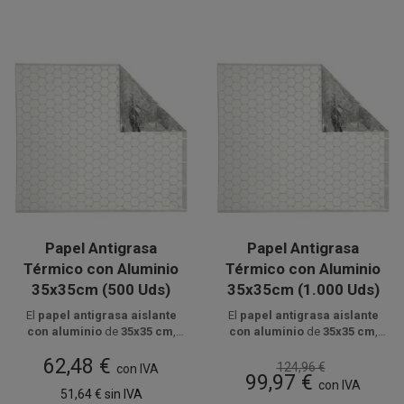
Papel Antigrasa
Papel Antigrasa
Térmico con Aluminio
Térmico con Aluminio
35x35cm (500 Uds)
35x35cm (1.000 Uds)
El
papel antigrasa aislante
El
papel antigrasa aislante
con aluminio
de
35x35 cm
,
con aluminio
de
35x35 cm
,
fabricado en
Disponible a la venta en
papel antigrasa
Disponible a la venta en cajas
hecho en
papel antigrasa
62,48 €
blanco
paquetes de 500 unidades.
y
aluminio
, mantiene
de 1000 unidades, distribuidas
blanco
y
aluminio
, mantiene
124,96 €
con IVA
99,97 €
alimentos calientes y sin
en 2 paquetes de 500 unidades.
alimentos calientes y sin
con IVA
51,64 €
sin IVA
filtraciones, ideal para
filtraciones, ideal para