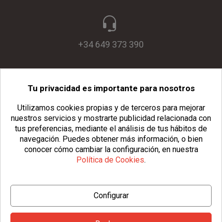
+34 649 373 390
Tu privacidad es importante para nosotros
info@usopack.com
Utilizamos cookies propias y de terceros para mejorar
nuestros servicios y mostrarte publicidad relacionada con
tus preferencias, mediante el análisis de tus hábitos de
navegación.
Puedes obtener más información, o bien
conocer cómo cambiar la configuración, en nuestra
Política de Cookies
.
© Copyright 2026 Usopack® |
Aviso Legal
|
Política de Privacidad
Configurar
|
Política de Cookies
|
Configurar Cookies
|
Condiciones Generales