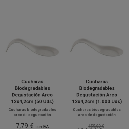
Cucharas
Cucharas
Biodegradables
Biodegradables
Degustación Arco
Degustación Arco
12x4,2cm (50 Uds)
12x4,2cm (1.000 Uds)
Cucharas biodegradables
Cucharas biodegradables
arco
de
degustación
arco de degustación
fabricadas en
Disponible a la venta en
fibra de caña de
fabricadas en
Disponible a la venta en cajas
fibra de caña de
7,79 €
azúcar
paquetes de 50 unidades.
, ideales para
catering
azúcar
de 1000 unidades, distribuidas
, ideales para
catering
155,80 €
con IVA