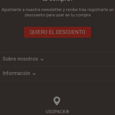
Apúntante a nuestra newsletter y recibe tras registrarte un
descuento para usar en tu compra
QUIERO EL DESCUENTO
Sobre nosotros
keyboard_arrow_down
Información

USOPACK®