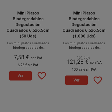
Mini Platos
Mini Platos
Biodegradables
Biodegradables
Degustación
Degustación
Cuadrados 6,5x6,5cm
Cuadrados 6,5x6,5cm
(50 Uds)
(1.000 Uds)
Los
mini platos cuadrados
Los
mini platos cuadrados
biodegradables de
biodegradables de
degustación
Disponible a la venta en
, fabricados en
Disponible a la venta en cajas
degustación
, fabricados en
7,58 €
fibra de caña de azúcar
paquetes de 50 unidades.
, son
fibra de caña de azúcar
de 1000 unidades, distribuidas
, son
151,60 €
con IVA
121,28 €
ideales para servir
aperitivos
y
en 20 paquetes de 50 unidades.
perfectos para servir
con IVA
6,26 €
sin IVA
pequeños platos en
catering
,
aperitivos
en
catering
,
100,23 €
sin IVA
eventos y celebraciones con un
eventos y celebraciones con
favorite_border
estilo elegante y sostenible.
una presentación elegante y
Ver
favorite_border
sostenible.
Ver