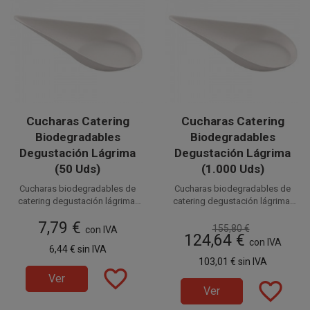
Cucharas Catering
Cucharas Catering
Biodegradables
Biodegradables
Degustación Lágrima
Degustación Lágrima
(50 Uds)
(1.000 Uds)
Cucharas biodegradables de
Cucharas biodegradables de
catering degustación lágrima.
catering degustación lágrima.
Cucharas lágrima para
10,5 x 5,2cm.
Cucharas lágrima para
10,5 x 5,2cm.
7,79 €
Catering Ecológicas,
Catering Ecológicas,
155,80 €
con IVA
Disponible a la venta en
Disponible a la venta en cajas
124,64 €
Compostables, prácticas y de
Compostables, prácticas y de
con IVA
paquetes de 50 unidades.
de 1.000 unidades, distribuidas
6,44 €
sin IVA
alta calidad aptas para
alta calidad aptas para
en 20 paquetes de 50
103,01 €
sin IVA
presentar todo tipo de
presentar todo tipo de
favorite_border
unidades.
aperitivos. Fabricadas en caña
aperitivos. Fabricadas en caña
Ver
favorite_border
de azúcar. Medidas:
de azúcar. Medidas:
Ver