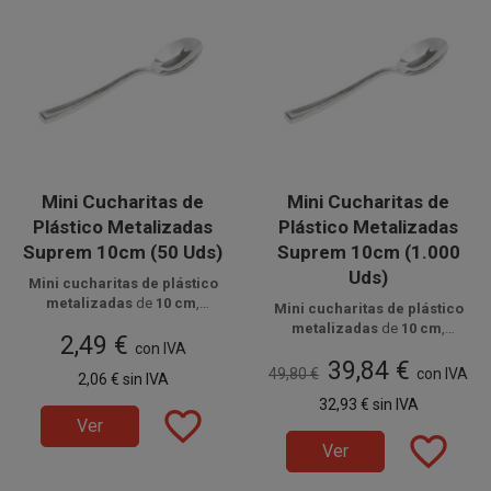
Mini Cucharitas de
Mini Cucharitas de
Plástico Metalizadas
Plástico Metalizadas
Suprem 10cm (50 Uds)
Suprem 10cm (1.000
Uds)
Mini cucharitas de plástico
metalizadas
de
10 cm
,
Mini cucharitas de plástico
fabricadas en
Disponible a la venta en
poliestireno
metalizadas
de
10 cm
,
2,49 €
alimentario
paquetes de 50 unidades.
, ideales para
con IVA
Disponible a la venta en cajas
fabricadas en
poliestireno
degustaciones
,
postres
y
39,84 €
de 1000 unidades, distribuidas
alimentario
, ideales para
49,80 €
con IVA
2,06 €
sin IVA
presentaciones elegantes en
en 20 paquetes de 50 unidades.
degustaciones
,
postres
y
eventos, catering y
32,93 €
sin IVA
presentaciones elegantes en
favorite_border
celebraciones donde se busca
Ver
catering, celebraciones y
favorite_border
imagen cuidada y
eventos especiales.
Ver
funcionalidad.