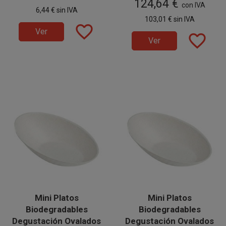
124,64 €
y eventos
, perfectas para
y eventos
en 20 paquetes de 50 unidades.
, perfectas para servir
con IVA
6,44 €
sin IVA
presentar
aperitivos
con estilo
aperitivos
con una
103,01 €
sin IVA
sostenible en celebraciones y
presentación elegante,
favorite_border
servicios profesionales.
sostenible y de un solo uso.
Ver
favorite_border
Ver
Mini Platos
Mini Platos
Biodegradables
Biodegradables
Degustación Ovalados
Degustación Ovalados