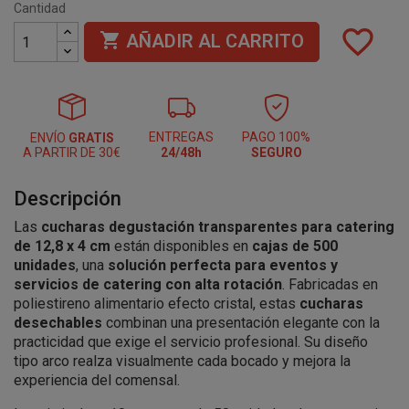
Cantidad
favorite_border

AÑADIR AL CARRITO
ENTREGAS
PAGO 100%
ENVÍO
GRATIS
A PARTIR DE 30€
24/48h
SEGURO
Descripción
Las
cucharas degustación transparentes para catering
de 12,8 x 4 cm
están disponibles en
cajas de 500
unidades
, una
solución perfecta para eventos y
servicios de catering con alta rotación
. Fabricadas en
poliestireno alimentario efecto cristal, estas
cucharas
desechables
combinan una presentación elegante con la
practicidad que exige el servicio profesional. Su diseño
tipo arco realza visualmente cada bocado y mejora la
experiencia del comensal.