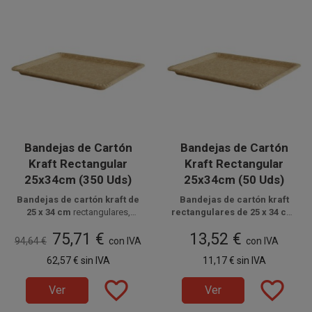
elegante.
Para el uso directo
elegante.
Para el uso directo
con alimentos, utilizar
con alimentos, utilizar
blonda o papel alimentario.
blonda o papel alimentario.
Bandejas de Cartón
Bandejas de Cartón
Kraft Rectangular
Kraft Rectangular
25x34cm (350 Uds)
25x34cm (50 Uds)
Bandejas de cartón kraft de
Bandejas de cartón kraft
25 x 34 cm
rectangulares,
rectangulares de 25 x 34 cm
,
Disponible a la venta en cajas
ideales para pastelería, take
ideales para la presentación de
Disponibles en paquetes de 50
75,71 €
13,52 €
de 350 unidades, distribuidas
away y presentación de
productos de pastelería y
unidades.
94,64 €
con IVA
con IVA
alimentos. Fabricadas en cartón
en 7 paquetes de 50 unidades.
alimentación. Fabricadas en
62,57 €
sin IVA
11,17 €
sin IVA
kraft de 370 gr/m2, ofrecen una
cartón de 370 gr/m2,
base resistente para el
proporcionan una base ligera
favorite_border
favorite_border
transporte y servicio de
pero resistente para el
Ver
Ver
productos. Al ser
transporte y servicio de