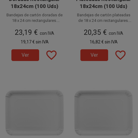
18x24cm (100 Uds)
18x24cm (100 Uds)
Bandejas de cartón doradas de
Bandejas de cartón plateadas
18 x 24 cm rectangulares.
de 18 x 24 cm rectangulares.
Perfectas para pastelería y
Disponible a la venta en
Perfectas para pastelería y
Disponible a la venta en
23,19 €
20,35 €
paquetes de 100 unidades.
presentación de alimentos.
paquetes de 100 unidades.
presentación de alimentos.
con IVA
con IVA
Estas bandejas de cartón
Estas bandejas de cartón
19,17 €
sin IVA
16,82 €
sin IVA
desechables están fabricadas
desechables están fabricadas
en cartón de 500gr/m2.
en cartón de 500gr/m2.
favorite_border
favorite_border
Ver
Ver