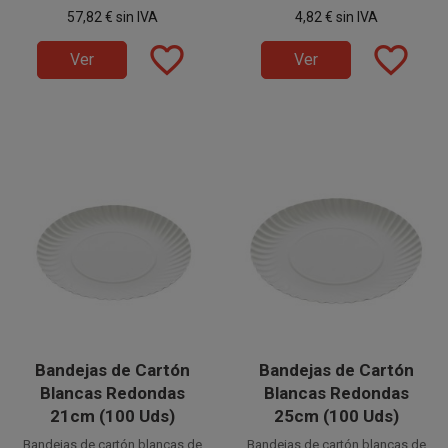
en 15 paquetes de 50 unidades.
transportar raciones
transportar comidas en
57,82 €
sin IVA
4,82 €
sin IVA
individuales en hostelería, Take
hostelería o eventos.
Away o eventos.
favorite_border
favorite_border
Ver
Ver
Bandejas de Cartón
Bandejas de Cartón
Blancas Redondas
Blancas Redondas
21cm (100 Uds)
25cm (100 Uds)
Bandejas de cartón blancas de
Bandejas de cartón blancas de