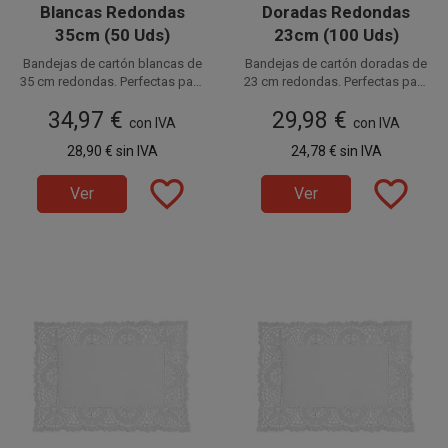
Blancas Redondas
Doradas Redondas
35cm (50 Uds)
23cm (100 Uds)
Bandejas de cartón blancas de
Bandejas de cartón doradas de
35 cm redondas. Perfectas para
23 cm redondas. Perfectas para
Disponible a la venta en
pastelería, bollería y
pastelería y presentación de
Disponible a la venta en
34,97 €
29,98 €
presentación de alimentos.
paquetes de 50 unidades.
alimentos. Estas bandejas de
paquetes de 100 unidades.
con IVA
con IVA
Estas bandejas de cartón
cartón desechables están
28,90 €
sin IVA
24,78 €
sin IVA
desechables están fabricadas
fabricadas en cartón de
en cartón de 500gr/m2.
500gr/m2.
favorite_border
favorite_border
Ver
Ver