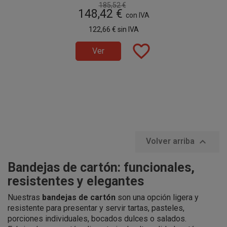
de 800 inidades, distribuido en
presentación de alimentos.
185,52 €
148,42 €
paquetes de 100 unidades.
Estas bandejas de cartón
con IVA
desechables están fabricadas
122,66 €
sin IVA
en cartón de 500gr/m2.
favorite_border
Ver

Volver arriba
Bandejas de cartón: funcionales,
resistentes y elegantes
Nuestras
bandejas de cartón
son una opción ligera y
resistente para presentar y servir tartas, pasteles,
porciones individuales, bocados dulces o salados.