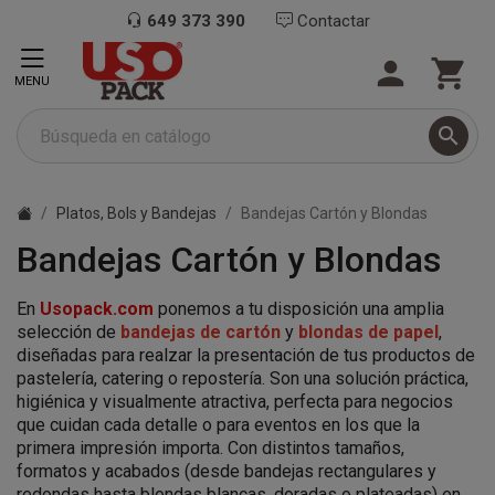
649 373 390
Contactar


MENU

Platos, Bols y Bandejas
Bandejas Cartón y Blondas
Bandejas Cartón y Blondas
En
Usopack.com
ponemos a tu disposición una amplia
selección de
bandejas de cartón
y
blondas de papel
,
diseñadas para realzar la presentación de tus productos de
pastelería, catering o repostería. Son una solución práctica,
higiénica y visualmente atractiva, perfecta para negocios
que cuidan cada detalle o para eventos en los que la
primera impresión importa. Con distintos tamaños,
formatos y acabados (desde bandejas rectangulares y
redondas hasta blondas blancas, doradas o plateadas) en