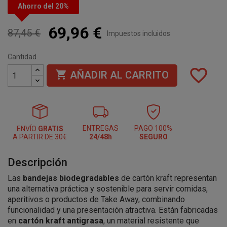
Ahorro del 20%
69,96 €
87,45 €
Impuestos incluidos
Cantidad
favorite_border

AÑADIR AL CARRITO
ENTREGAS
PAGO 100%
ENVÍO
GRATIS
A PARTIR DE 30€
24/48h
SEGURO
Descripción
Las
bandejas biodegradables
de cartón kraft representan
una alternativa práctica y sostenible para servir comidas,
aperitivos o productos de Take Away, combinando
funcionalidad y una presentación atractiva. Están fabricadas
en
cartón kraft antigrasa
, un material resistente que