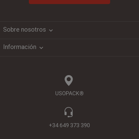
Sobre nosotros
keyboard_arrow_down
Información

USOPACK®
+34 649 373 390