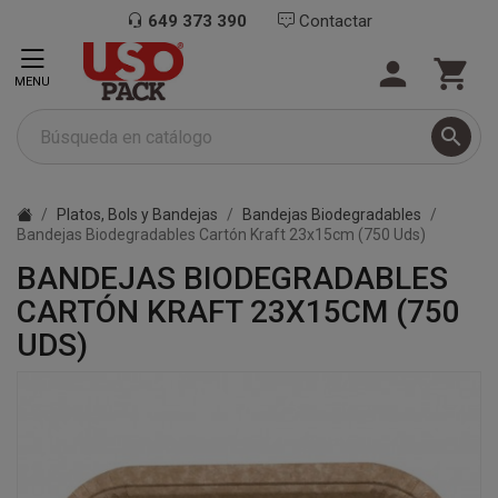
649 373 390
Contactar


MENU

Platos, Bols y Bandejas
Bandejas Biodegradables
Bandejas Biodegradables Cartón Kraft 23x15cm (750 Uds)
BANDEJAS BIODEGRADABLES
CARTÓN KRAFT 23X15CM (750
UDS)