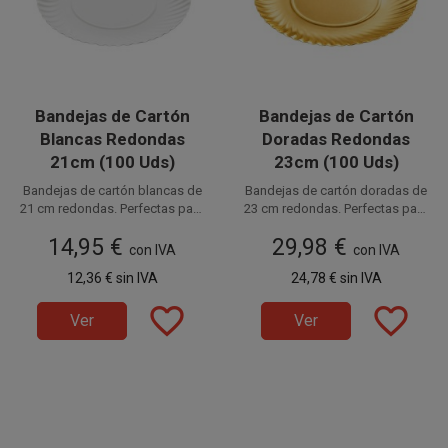
limpio y profesional.
Bandejas de Cartón
Bandejas de Cartón
Blancas Redondas
Doradas Redondas
21cm (100 Uds)
23cm (100 Uds)
Bandejas de cartón blancas de
Bandejas de cartón doradas de
21 cm redondas. Perfectas para
23 cm redondas. Perfectas para
pastelería y presentación de
Disponible a la venta en
pastelería y presentación de
Disponible a la venta en
14,95 €
29,98 €
alimentos. Estas bandejas de
paquetes de 100 unidades.
alimentos. Estas bandejas de
paquetes de 100 unidades.
con IVA
con IVA
cartón desechables están
cartón desechables están
12,36 €
sin IVA
24,78 €
sin IVA
fabricadas en cartón de
fabricadas en cartón de
500gr/m2.
500gr/m2.
favorite_border
favorite_border
Ver
Ver