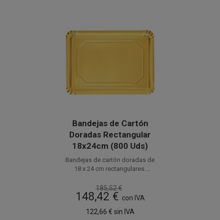
Bandejas de Cartón
Doradas Rectangular
18x24cm (800 Uds)
Bandejas de cartón doradas de
18 x 24 cm rectangulares.
Disponible a la venta en cajas
Perfectas para pastelería y
de 800 inidades, distribuido en
presentación de alimentos.
185,52 €
148,42 €
paquetes de 100 unidades.
Estas bandejas de cartón
con IVA
desechables están fabricadas
122,66 €
sin IVA
en cartón de 500gr/m2.