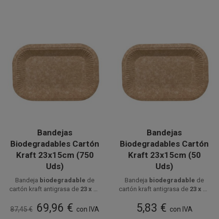
Bandejas
Bandejas
Biodegradables Cartón
Biodegradables Cartón
Kraft 23x15cm (750
Kraft 23x15cm (50
Uds)
Uds)
Bandeja
biodegradable
de
Bandeja
biodegradable
de
cartón kraft antigrasa de
23 x 15
cartón kraft antigrasa de
23 x 15
Disponible a la venta en cajas
cm
, apta para microondas y
cm
Disponible a la venta en 50
, apta para microondas y
69,96 €
5,83 €
de 750 unidades, distribuidas
perfecta para servir o
adecuada para presentar o
unidades.
87,45 €
con IVA
con IVA
en 15 paquetes de 50 unidades.
transportar raciones
transportar comidas en