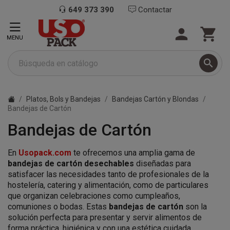
649 373 390
Contactar


MENU

Platos, Bols y Bandejas
Bandejas Cartón y Blondas
Bandejas de Cartón
Bandejas de Cartón
En
Usopack.com
te ofrecemos una amplia gama de
bandejas de cartón desechables
diseñadas para
satisfacer las necesidades tanto de profesionales de la
hostelería, catering y alimentación, como de particulares
que organizan celebraciones como cumpleaños,
comuniones o bodas. Estas
bandejas de cartón
son la
solución perfecta para presentar y servir alimentos de
forma práctica, higiénica y con una estética cuidada.