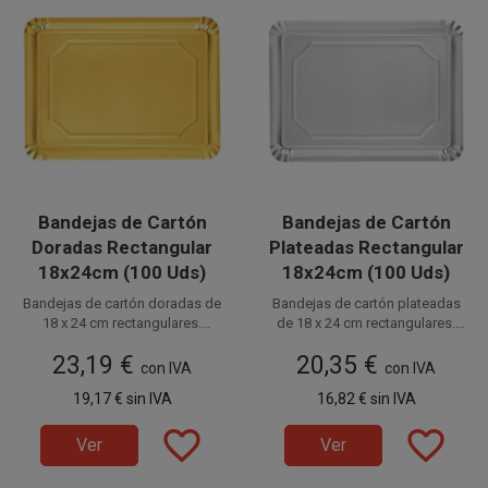
con alimentos, utilizar
con alimentos, utilizar
blonda o papel alimentario.
blonda o papel alimentario.
Bandejas de Cartón
Bandejas de Cartón
Doradas Rectangular
Plateadas Rectangular
18x24cm (100 Uds)
18x24cm (100 Uds)
Bandejas de cartón doradas de
Bandejas de cartón plateadas
18 x 24 cm rectangulares.
de 18 x 24 cm rectangulares.
Perfectas para pastelería y
Disponible a la venta en
Perfectas para pastelería y
Disponible a la venta en
23,19 €
20,35 €
paquetes de 100 unidades.
presentación de alimentos.
paquetes de 100 unidades.
presentación de alimentos.
con IVA
con IVA
Estas bandejas de cartón
Estas bandejas de cartón
19,17 €
sin IVA
16,82 €
sin IVA
desechables están fabricadas
desechables están fabricadas
en cartón de 500gr/m2.
en cartón de 500gr/m2.
favorite_border
favorite_border
Ver
Ver