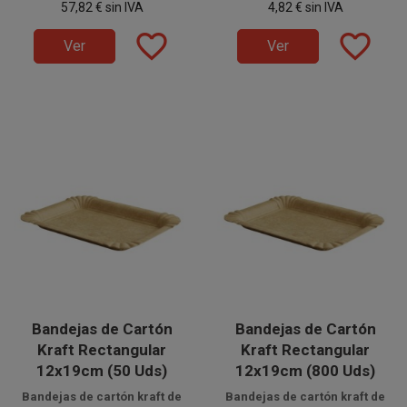
57,82 €
sin IVA
4,82 €
sin IVA
individuales en hostelería, Take
hostelería o eventos.
Away o eventos.
favorite_border
favorite_border
Ver
Ver
Bandejas de Cartón
Bandejas de Cartón
Kraft Rectangular
Kraft Rectangular
12x19cm (50 Uds)
12x19cm (800 Uds)
Bandejas de cartón kraft de
Bandejas de cartón kraft de