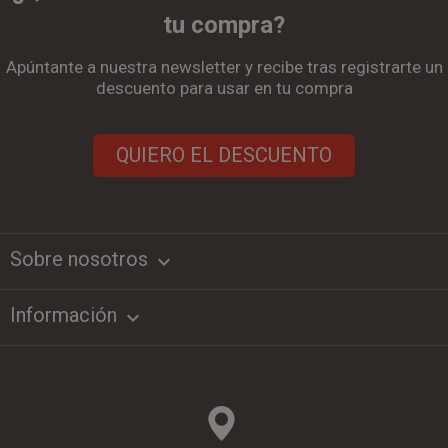
tu compra?
Apúntante a nuestra newsletter y recibe tras registrarte un
descuento para usar en tu compra
QUIERO EL DESCUENTO
Sobre nosotros
keyboard_arrow_down
Información
