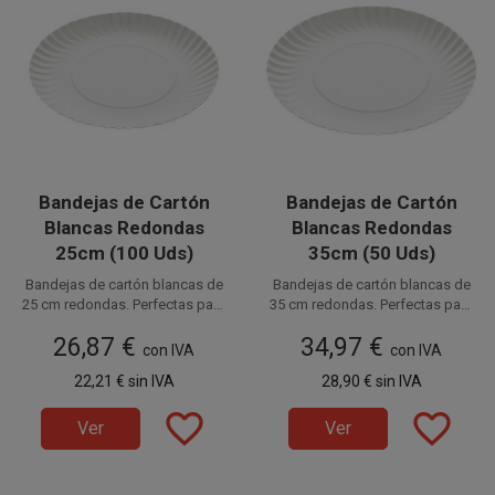
Bandejas de Cartón
Bandejas de Cartón
Blancas Redondas
Blancas Redondas
25cm (100 Uds)
35cm (50 Uds)
Bandejas de cartón blancas de
Bandejas de cartón blancas de
25 cm redondas. Perfectas para
35 cm redondas. Perfectas para
pastelería y presentación de
Disponible a la venta en
Disponible a la venta en
pastelería, bollería y
26,87 €
34,97 €
alimentos. Estas bandejas de
paquetes de 100 unidades.
presentación de alimentos.
paquetes de 50 unidades.
con IVA
con IVA
cartón desechables están
Estas bandejas de cartón
22,21 €
sin IVA
28,90 €
sin IVA
fabricadas en cartón de
desechables están fabricadas
500gr/m2.
en cartón de 500gr/m2.
favorite_border
favorite_border
Ver
Ver