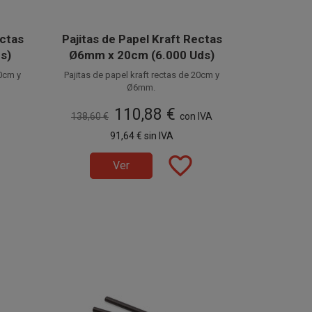
ectas
Pajitas de Papel Kraft Rectas
s)
Ø6mm x 20cm (6.000 Uds)
20cm y
Pajitas de papel kraft rectas de 20cm y
Ø6mm.
 estas
Fabricadas en papel alimentario, estas
110,88 €
ocidas
cañitas de papel también son conocidas
138,60 €
con IVA
tas
como Pajitas Ecológicas o Pajitas
 de 100
Disponible a la venta en cajas de 6.000
91,64 €
sin IVA
Biodegradables.
unidades, distribuidas en 60 paquetes de
100 unidades.
favorite_border
Ver