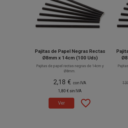
Pajitas de Papel Negras Rectas
Pajit
Ø8mm x 14cm (100 Uds)
Ø8
Pajitas de papel rectas negras de 14cm y
Pajita
Ø8mm.
Fabricadas en papel alimentario, estas
Fabri
2,18 €
cañitas de papel también son conocidas
con IVA
cañit
13
como Pajitas Ecológicas o Pajitas
co
Disponible a la venta en paquetes de 100
Dispo
1,80 €
sin IVA
Biodegradables.
unidades.
unidad
favorite_border
Ver