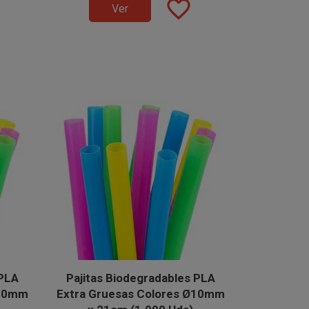
100 unidades.
favorite_border
Ver
 PLA
Pajitas Biodegradables PLA
Ø10mm
Extra Gruesas Colores Ø10mm