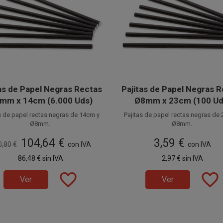
as de Papel Negras Rectas
Pajitas de Papel Negras 
mm x 14cm (6.000 Uds)
Ø8mm x 23cm (100 Ud
s de papel rectas negras de 14cm y
Pajitas de papel rectas negras de
Ø8mm.
Ø8mm.
cadas en papel alimentario, estas
Fabricadas en papel alimentario,
104,64 €
3,59 €
as de papel también son conocidas
0,80 €
con IVA
cañitas de papel también son con
con IVA
mo Pajitas Ecológicas o Pajitas
como Pajitas Ecológicas o Paji
nible a la venta en cajas de 6.000
Disponible a la venta en paquetes
86,48 €
sin IVA
2,97 €
sin IVA
Biodegradables.
Biodegradables.
es, distribuidas en 60 paquetes de
unidades.
100 unidades.
favorite_border
favorite_border
Ver
Ver