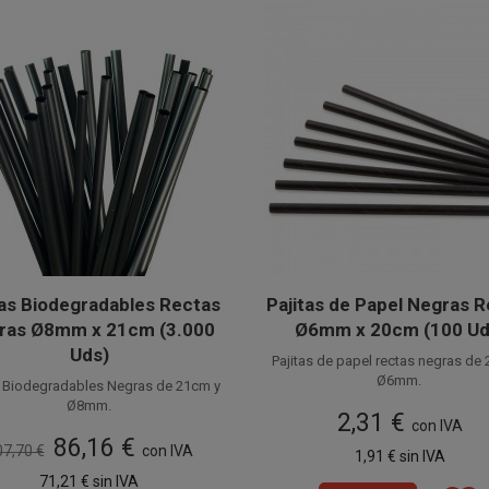
tas Biodegradables Rectas
Pajitas de Papel Negras 
ras Ø8mm x 21cm (3.000
Ø6mm x 20cm (100 Ud
Uds)
Pajitas de papel rectas negras de
Ø6mm.
s Biodegradables Negras de 21cm y
Ø8mm.
Fabricadas en papel alimentario,
2,31 €
cañitas de papel también son con
con IVA
bricadas en PLA , estas cañitas
86,16 €
como Pajitas Ecológicas o Paji
ógicas son 100% Compostables y
7,70 €
con IVA
Disponible a la venta en paquetes
1,91 €
sin IVA
Biodegradables.
ibuyen a cuidar de nuestro planeta.
unidades.
nible a la venta en cajas de 3.000
71,21 €
sin IVA