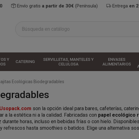
0
Envío gratis
a partir de 30€
(Península)
Entrega
en 
TOS Y
SERVILLETAS, MANTELES Y
ENVASES
CATERING
HOS
CELULOSA
ALIMENTARIOS
ajitas Ecológicas Biodegradables
degradables
Usopack.com
son la opción ideal para bares, cafeterías, cater
 a la estética ni a la calidad. Fabricadas con
papel ecológico 
 durante horas, incluso en bebidas frías o con hielo. Disponibles
y refrescos hasta smoothies o batidos. Elige una alternativa s