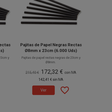
Rectas
Pajitas de Papel Negras Rectas
s)
Ø8mm x 23cm (6.000 Uds)
 23cm y
Pajitas de papel rectas negras de 23cm y
Ø8mm.
 estas
Fabricadas en papel alimentario, estas
172,32 €
ocidas
cañitas de papel también son conocidas
215,40 €
con IVA
tas
como Pajitas Ecológicas o Pajitas
 de 100
Disponible a la venta en cajas de 6.000
142,41 €
sin IVA
Biodegradables.
unidades, distribuidas en 60 paquetes de
100 unidades.
favorite_border
Ver