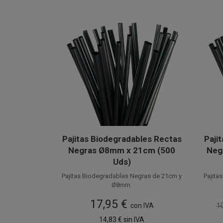
Pajitas Biodegradables Rectas
Paji
Negras Ø8mm x 21cm (500
Neg
Uds)
Pajitas Biodegradables Negras de 21cm y
Pajita
Ø8mm.
Fabricadas en PLA , estas cañitas
Fa
17,95 €
ecológicas son 100% Compostables y
con IVA
ecol
10
contribuyen a cuidar de nuestro planeta.
contr
Disponible a la venta en paquetes de 500
Dispo
14,83 €
sin IVA