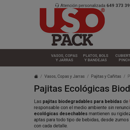
Atención personalizada
649 373 39
VASOS, COPAS
PLATOS, BOLS
CUBIER
Y JARRAS
Y BANDEJAS
PINC
Vasos, Copas y Jarras
Pajitas y Cañitas
P
Pajitas Ecológicas Bio
Las
pajitas biodegradables para bebidas
de
responsable con el medio ambiente sin renunciar
ecológicas desechables
mantienen su rigidez
aptas para todo tipo de bebidas, desde zumos 
con cada detalle.