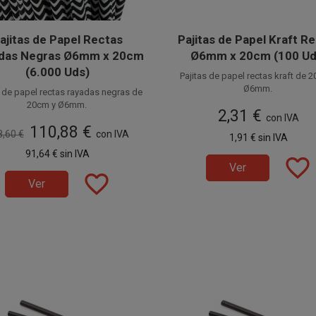
ajitas de Papel Rectas
Pajitas de Papel Kraft R
das Negras Ø6mm x 20cm
Ø6mm x 20cm (100 Ud
(6.000 Uds)
Pajitas de papel rectas kraft de 
Ø6mm.
s de papel rectas rayadas negras de
20cm y Ø6mm.
Fabricadas en papel alimentario,
2,31 €
cañitas de papel también son con
con IVA
cadas en papel alimentario, estas
110,88 €
como Pajitas Ecológicas o Paji
as de papel también son conocidas
8,60 €
con IVA
Disponible a la venta en paquetes
1,91 €
sin IVA
Biodegradables.
mo Pajitas Ecológicas o Pajitas
unidades.
nible a la venta en cajas de 6.000
91,64 €
sin IVA
Biodegradables.
favorite_border
es, distribuidas en 60 paquetes de
Ver
100 unidades.
favorite_border
Ver