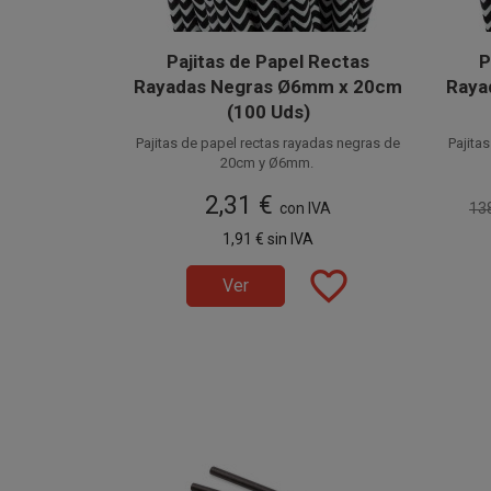
Pajitas de Papel Rectas
P
Rayadas Negras Ø6mm x 20cm
Raya
(100 Uds)
Pajitas de papel rectas rayadas negras de
Pajita
20cm y Ø6mm.
Fabricadas en papel alimentario, estas
Fabri
2,31 €
cañitas de papel también son conocidas
con IVA
cañit
13
como Pajitas Ecológicas o Pajitas
co
Disponible a la venta en paquetes de 100
Dispo
1,91 €
sin IVA
Biodegradables.
unidades.
unidad
favorite_border
Ver