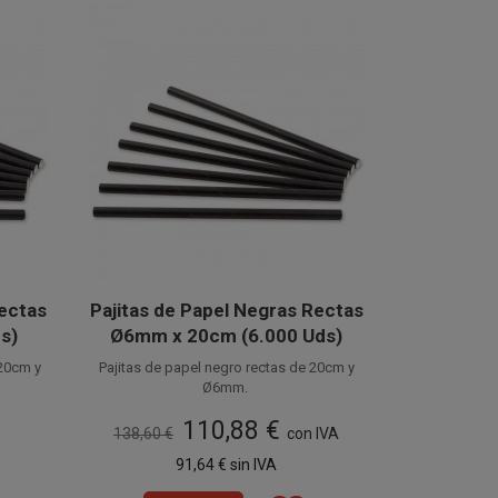
Rectas
Pajitas de Papel Negras Rectas
s)
Ø6mm x 20cm (6.000 Uds)
 20cm y
Pajitas de papel negro rectas de 20cm y
Ø6mm.
 estas
Fabricadas en papel alimentario, estas
110,88 €
ocidas
cañitas de papel también son conocidas
138,60 €
con IVA
tas
como Pajitas Ecológicas o Pajitas
 de 100
Disponible a la venta en cajas de 6.000
91,64 €
sin IVA
Biodegradables.
unidades, distribuidas en 60 paquetes de