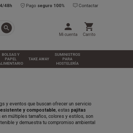
24/48h
Pago
seguro 100%
Contactar



Mi cuenta
Carrito
BOLSAS Y
SUMINISTROS
PAPEL
TAKE AWAY
PARA
ALIMENTARIO
HOSTELERÍA
ings y eventos que buscan ofrecer un servicio
resistente y compostable
, estas
pajitas
 en múltiples tamaños, colores y estilos, son
ostenible y demuestra tu compromiso ambiental