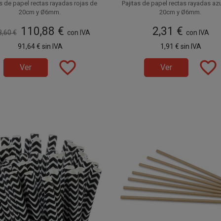
as de papel rectas rayadas rojas de
Pajitas de papel rectas rayadas az
20cm y Ø6mm.
20cm y Ø6mm.
cadas en papel alimentario, estas
Fabricadas en papel alimentario,
110,88 €
2,31 €
as de papel también son conocidas
8,60 €
con IVA
cañitas de papel también son con
con IVA
mo Pajitas Ecológicas o Pajitas
como Pajitas Ecológicas o Paji
nible a la venta en cajas de 6.000
Disponible a la venta en paquetes
91,64 €
sin IVA
1,91 €
sin IVA
Biodegradables.
Biodegradables.
es, distribuidas en 60 paquetes de
unidades.
100 unidades.
favorite_border
favorite_border
Ver
Ver