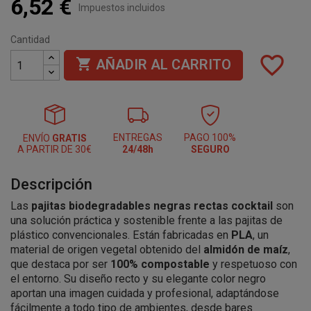
6,52 €
Impuestos incluidos
Cantidad
favorite_border

AÑADIR AL CARRITO
ENTREGAS
PAGO 100%
ENVÍO
GRATIS
A PARTIR DE 30€
24/48h
SEGURO
Descripción
Las
pajitas biodegradables negras rectas cocktail
son
una solución práctica y sostenible frente a las pajitas de
plástico convencionales. Están fabricadas en
PLA
, un
material de origen vegetal obtenido del
almidón de maíz
,
que destaca por ser
100% compostable
y respetuoso con
el entorno. Su diseño recto y su elegante color negro
aportan una imagen cuidada y profesional, adaptándose
fácilmente a todo tipo de ambientes, desde bares