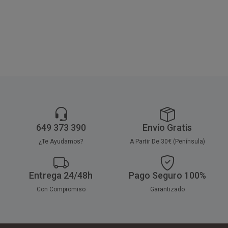
superen los 40º.
ideales para uso profesional y
unidades.
doméstico.
649 373 390
Envío Gratis
¿Te Ayudamos?
A Partir De 30€ (Península)
Entrega 24/48h
Pago Seguro 100%
Con Compromiso
Garantizado