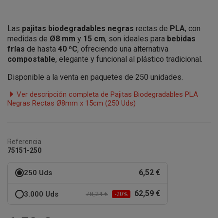
Las
pajitas biodegradables negras
rectas de
PLA
, con
medidas de
Ø8 mm
y
15 cm
, son ideales para
bebidas
frías
de hasta
40 ºC
, ofreciendo una alternativa
compostable
, elegante y funcional al plástico tradicional.
Disponible a la venta en paquetes de 250 unidades.
Ver descripción completa de Pajitas Biodegradables PLA
Negras Rectas Ø8mm x 15cm (250 Uds)
Referencia
75151-250
6,52 €
250 Uds
62,59 €
3.000 Uds
78,24 €
-20%