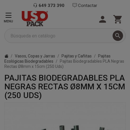
649 373 390
Contactar


MENU

Vasos, Copas y Jarras
Pajitas y Cañitas
Pajitas
Ecológicas Biodegradables
Pajitas Biodegradables PLA Negras
Rectas Ø8mm x 15cm (250 Uds)
PAJITAS BIODEGRADABLES PLA
NEGRAS RECTAS Ø8MM X 15CM
(250 UDS)