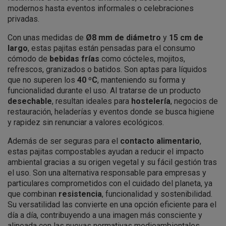
modernos hasta eventos informales o celebraciones
privadas.
Con unas medidas de
Ø8 mm de diámetro
y
15 cm de
largo
, estas pajitas están pensadas para el consumo
cómodo de
bebidas frías
como cócteles, mojitos,
refrescos, granizados o batidos. Son aptas para líquidos
que no superen los
40 ºC
, manteniendo su forma y
funcionalidad durante el uso. Al tratarse de un producto
desechable
, resultan ideales para
hostelería
, negocios de
restauración, heladerías y eventos donde se busca higiene
y rapidez sin renunciar a valores ecológicos.
Además de ser seguras para el
contacto alimentario
,
estas pajitas compostables ayudan a reducir el impacto
ambiental gracias a su origen vegetal y su fácil gestión tras
el uso. Son una alternativa responsable para empresas y
particulares comprometidos con el cuidado del planeta, ya
que combinan
resistencia
, funcionalidad y sostenibilidad.
Su versatilidad las convierte en una opción eficiente para el
día a día, contribuyendo a una imagen más consciente y
alineada con las nuevas normativas medioambientales.