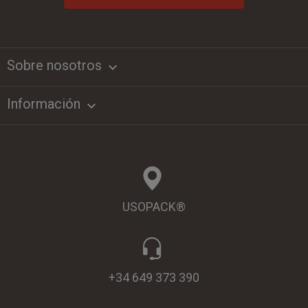
Sobre nosotros
keyboard_arrow_down
Información

USOPACK®
+34 649 373 390