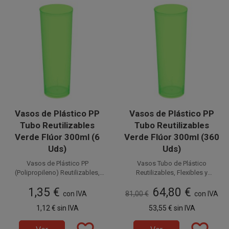
Vasos de Plástico PP
Vasos de Plástico PP
Tubo Reutilizables
Tubo Reutilizables
Verde Flúor 300ml (6
Verde Flúor 300ml (360
Uds)
Uds)
Vasos de Plástico PP
Vasos Tubo de Plástico
(Polipropileno) Reutilizables,
Reutilizables, Flexibles y
flexibles y resistentes con
Disponible a la venta en
PP (Polipropileno)
resistentes
1,35 €
64,80 €
forma de Tubo y color Verde
paquetes de 6 unidades.
con IVA
81,00 €
con IVA
color Verde Flúor con
Flúor con capacidad para 300
capacidad para 300 cc. Estos
1,12 €
sin IVA
53,55 €
sin IVA
cc. Estos Vasos Reutilizables
Vasos Reutilizables de Plástico
Disponible a la venta en cajas
de Plástico inyectado son
inyectado son ideales para
de 360 unidades, distribuidas
ideales para cubatas, cervezas,