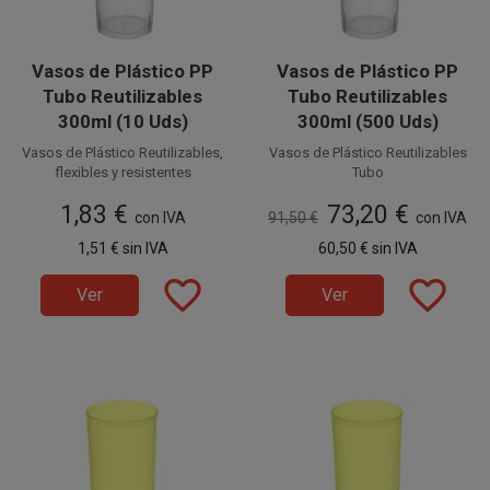
Vasos de Plástico PP
Vasos de Plástico PP
Tubo Reutilizables
Tubo Reutilizables
300ml (10 Uds)
300ml (500 Uds)
Vasos de Plástico Reutilizables,
Vasos de Plástico Reutilizables
flexibles y resistentes
Tubo
Transparentes, flexibles y
1,83 €
73,20 €
resistentes P
con IVA
91,50 €
con IVA
PP (Polipropileno)
P (Polipropileno)
1,51 €
sin IVA
60,50 €
sin IVA
Inyección
inyección
favorite_border
favorite_border
con capacidad para 300 cc.
Ver
Ver
con forma de Tubo
Estos Vasos Reutilizables de
Transparentes y capacidad para
Plástico son ideales para
Disponible a la venta en cajas
300 cc. Estos Vasos
Disponible a la venta en
cubatas, cervezas,
de 500 unidades, distribuidas
Reutilizables de Plástico son
paquetes de 10 unidades.
combinados, etc.
en 50 paquetes de 10 unidades.
ideales para cubatas, cervezas,
combinados, etc.