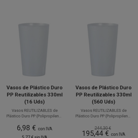
Vasos de Plástico Duro
Vasos de Plástico Duro
PP Reutilizables 330ml
PP Reutilizables 330ml
(16 Uds)
(560 Uds)
Vasos REUTILIZABLES de
Vasos REUTILIZABLES de
Plástico Duro PP (Polipropileno)
Plástico Duro PP (Polipropileno)
con capacidad para 330 cc.
Disponible a la venta en
Disponible a la venta en cajas
con capacidad para 330 cc.
6,98 €
Estos Vasos Reutilizables de
paquetes de 16 unidades.
de 560 unidades distribuidas en
Estos Vasos Reutilizables de
244,30 €
con IVA
195,44 €
Plástico también llamados
Plástico también llamados
35 paquetes de 16 Uds.
con IVA
5,77 €
sin IVA