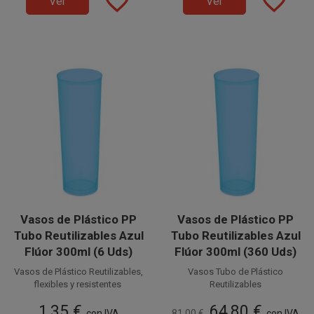
favorite_border
favorite_border
Ver
Ver
cubatas, cervezas,
en 60 paquetes de 6 unidades.
combinados, etc.
combinados, etc.
Vasos de Plástico PP
Vasos de Plástico PP
Tubo Reutilizables Azul
Tubo Reutilizables Azul
Flúor 300ml (6 Uds)
Flúor 300ml (360 Uds)
Vasos de Plástico Reutilizables,
Vasos Tubo de Plástico
flexibles y resistentes
Reutilizables
PP (Polipropileno)
PP (Polipropileno)
1,35 €
64,80 €
con IVA
81,00 €
Flexibles y resistentes
con IVA