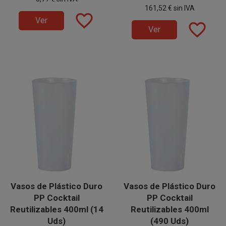
Vasos Ecólogicos son
Vasos Ecólogicos son
161,52 €
sin IVA
perfectos para cervezas, agua,
perfectos para cervezas, agua,
favorite_border
refrescos, vinos, combinados,
refrescos, vinos, combinados,
Ver
favorite_border
etc.
etc.
Ver
Vasos de Plástico Duro
Vasos de Plástico Duro
PP Cocktail
PP Cocktail
Reutilizables 400ml (14
Reutilizables 400ml
Uds)
(490 Uds)