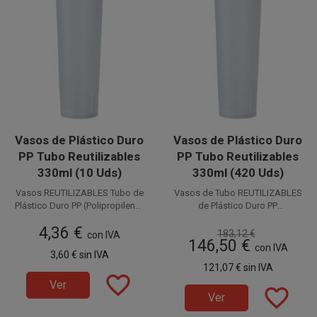
Vasos de Plástico Duro
Vasos de Plástico Duro
PP Tubo Reutilizables
PP Tubo Reutilizables
330ml (10 Uds)
330ml (420 Uds)
Vasos REUTILIZABLES Tubo de
Vasos de Tubo REUTILIZABLES
Plástico Duro PP (Polipropileno)
de Plástico Duro PP
con capacidad para 330 cc.
Disponible a la venta en
(Polipropileno) con capacidad
Disponible a la venta en cajas
4,36 €
Estos Vasos Reutilizables de
paquetes de 10 unidades.
de 420 unidades distribuidas en
para 330 cc. Estos Vasos
183,12 €
con IVA
146,50 €
Plástico también llamados
Reutilizables de Plástico
42 paquetes de 10 Uds.
con IVA
3,60 €
sin IVA
Vasos Ecólogicos son
también llamados Vasos
121,07 €
sin IVA
perfectos para cervezas, agua,
Ecólogicos son perfectos para
favorite_border
refrescos, vinos, combinados,
cervezas, agua, refrescos,
Ver
favorite_border
etc.
vinos, combinados, etc.
Ver