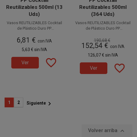
PP Cocktail
PP Cocktail
Reutilizables 500ml (13
Reutilizables 500ml
Uds)
(364 Uds)
Vasos REUTILIZABLES Cocktail
Vasos REUTILIZABLES Cocktail
de Plástico Duro PP
de Plástico Duro PP
(Polipropileno) con capacidad
Disponible a la venta en
(Polipropileno) con capacidad
Disponible a la venta en cajas
6,81 €
paquetes de 13 unidades.
para 500 cc. Estos Vasos
de 364 unidades distribuidas en
para 500 cc. Estos Vasos
190,68 €
con IVA
152,54 €
Reutilizables de Plástico
Reutilizables de Plástico
28 paquetes de 13 Uds.
con IVA
5,63 €
sin IVA
también llamados Vasos
también llamados Vasos
126,07 €
sin IVA
Ecológicos son perfectos para
Ecológicos son perfectos para
favorite_border
combinados, cerveza,
combinados, cerveza,
Ver
favorite_border
refrescos, vinos, cockteles,
refrescos, vinos, cockteles,
Ver
mojitos, etc.
mojitos, etc.

1
2
Siguiente

Volver arriba