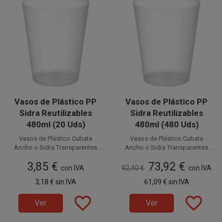
Vasos de Plástico PP
Vasos de Plástico PP
Sidra Reutilizables
Sidra Reutilizables
480ml (20 Uds)
480ml (480 Uds)
Vasos de Plástico Cubata
Vasos de Plástico Cubata
Ancho o Sidra Transparentes
Ancho o Sidra Transparentes
con capacidad para 480 cc.
Reutilizables, flexibles y
con capacidad para 480 cc.
Reutilizables, flexibles y
3,85 €
73,92 €
Estos Vasos Reutilizables de
resistentes
Estos Vasos Reutilizables de
resistentes
con IVA
92,40 €
con IVA
Plástico
Plástico
PP (Polipropileno)
PP (Polipropileno)
3,18 €
sin IVA
61,09 €
sin IVA
inyectado son ideales para
inyectado son ideales para
cubatas, cervezas, mojitos,
favorite_border
favorite_border
cubatas, cervezas, mojitos,
Ver
Ver
combinados, etc.
Disponible a la venta en
combinados, etc.
Disponible a la venta en cajas
paquetes de 20 unidades.
de 480 unidades.