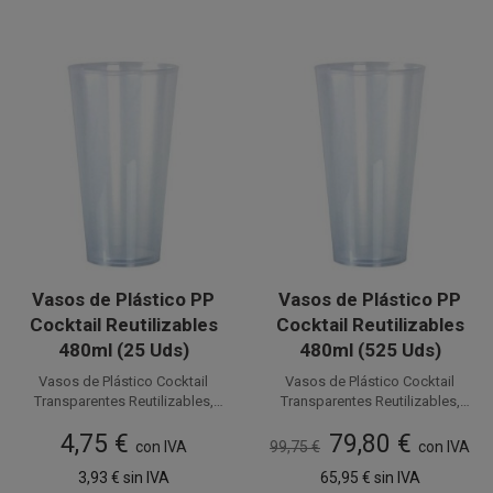
Vasos de Plástico PP
Vasos de Plástico PP
Cocktail Reutilizables
Cocktail Reutilizables
480ml (25 Uds)
480ml (525 Uds)
Vasos de Plástico Cocktail
Vasos de Plástico Cocktail
Transparentes Reutilizables,
Transparentes Reutilizables,
con capacidad para 480 cc.
flexibles y resistentes
flexibles y resistentes
4,75 €
79,80 €
Estos Vasos Reutilizables de
con IVA
99,75 €
con capacidad para 480 cc.
con IVA
Plástico
PP (Polipropileno)
Estos Vasos Reutilizables de
3,93 €
sin IVA
65,95 €
sin IVA
Plástico
inyectado son ideales para
PP (Polipropileno)