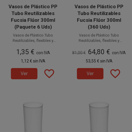
Vasos de Plástico PP
Vasos de Plástico PP
Tubo Reutilizables
Tubo Reutilizables
Fucsia Flúor 300ml
Fucsia Flúor 300ml
(Paquete 6 Uds)
(360 Uds)
Vasos de Plástico Tubo
Vasos de Plástico Tubo
Reutilizables, flexibles y
Reutilizables, flexibles y
PP (Polipropileno)
resistentes
PP (Polipropileno)
resistentes
1,35 €
64,80 €
color Fucsia Flúor con
con IVA
81,00 €
con IVA
color Fucsia Flúor con
capacidad para 300 cc. Estos
capacidad para 300 cc. Estos
1,12 €
sin IVA
53,55 €
sin IVA
Vasos Reutilizables de Plástico
Disponible a la venta en
Vasos Reutilizables de Plástico
Disponible a la venta en cajas
inyectado son ideales para
paquetes de 6 unidades.
favorite_border
inyectado son ideales para
favorite_border
de 360 unidades, distribuidas
Ver
Ver
cubatas, cervezas,
cubatas, cervezas,
en 60 paquetes de 6 unidades.
combinados, etc.
combinados, etc.