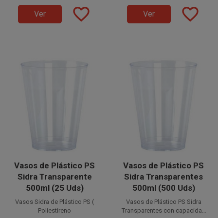
cubatas, cervezas, mojitos,
favorite_border
favorite_border
Inyectado son ideales para
Ver
Ver
combinados, etc.
Disponible a la venta en
cubatas, cervezas, mojitos,
paquetes de 25 unidades.
combinados, etc.
Disponible a la venta en cajas
de 525 unidades, distribuidas
en 21 paquetes de 25 Uds.
Vasos de Plástico PS
Vasos de Plástico PS
Sidra Transparente
Sidra Transparentes
500ml (25 Uds)
500ml (500 Uds)
Vasos Sidra de Plástico PS (
Vasos de Plástico PS Sidra
Poliestireno
Transparentes con capacidad