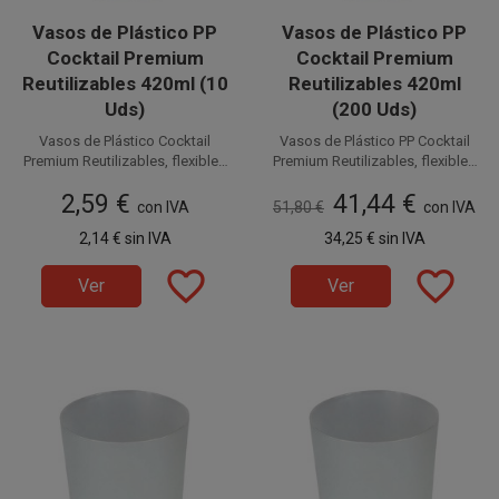
Vasos de Plástico PP
Vasos de Plástico PP
Cocktail Premium
Cocktail Premium
Reutilizables 420ml (10
Reutilizables 420ml
Uds)
(200 Uds)
Vasos de Plástico Cocktail
Vasos de Plástico PP Cocktail
Premium Reutilizables, flexibles
Premium Reutilizables, flexibles
PP (Polipropileno)
y resistentes
PP (Polipropileno)
y resistentes
2,59 €
41,44 €
con IVA
51,80 €
con capacidad para 420 cc.
con IVA
Estos Vasos Reutilizables de
con capacidad para 420 cc.
2,14 €
sin IVA
34,25 €
sin IVA
Plástico inyectado son ideales
Estos Vasos Reutilizables de
Disponible a la venta en cajas
para cubatas, cervezas,
Plástico inyectado son ideales
favorite_border
de 200 unidades, distribuidas
favorite_border
Disponible a la venta en
Ver
Ver
mojitos, combinados, etc.
para cubatas, cervezas,
en 20 paquetes de 10 Uds.
paquetes de 10 unidades.
mojitos, combinados, etc.