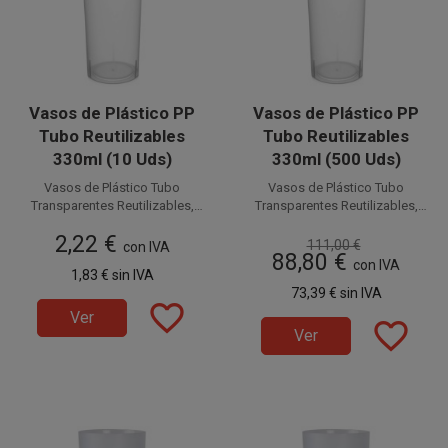
Vasos de Plástico PP
Vasos de Plástico PP
Tubo Reutilizables
Tubo Reutilizables
330ml (10 Uds)
330ml (500 Uds)
Vasos de Plástico Tubo
Vasos de Plástico Tubo
Transparentes Reutilizables,
Transparentes Reutilizables,
flexibles y resistentes
PP (Polipropileno)
flexibles y resistentes
PP (Polipropileno)
2,22 €
111,00 €
con capacidad para 330 cc.
con IVA
con capacidad para 330 cc.
88,80 €
Estos Vasos Reutilizables de
con IVA
Estos Vasos Reutilizables de
1,83 €
sin IVA
Plástico inyectado son ideales
Disponible a la venta en
Plástico son ideales para
Disponible a la venta en cajas
73,39 €
sin IVA
para cubatas, cervezas,
paquetes de 10 unidades.
favorite_border
cubatas, cervezas,
de 500 unidades, distribuidas
Ver
combinados, etc.
combinados, etc.
favorite_border
en 50 paquetes de 10 unidades.
Ver