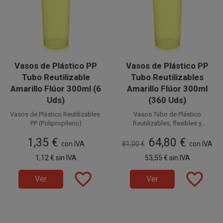
Vasos de Plástico PP
Vasos de Plástico PP
Tubo Reutilizable
Tubo Reutilizables
Amarillo Flúor 300ml (6
Amarillo Flúor 300ml
Uds)
(360 Uds)
Vasos de Plástico Reutilizables
Vasos Tubo de Plástico
PP (Polipropileno)
Reutilizables, flexibles y
Disponible a la venta en cajas
resistentes PP (Polipropileno)
Inyectado, flexible y resistente
1,35 €
64,80 €
de 360 unidades, distribuidas
color Amarillo Flúor con
con IVA
81,00 €
con IVA
con forma de Tubo color
en 60 paquetes de 6 unidades.
capacidad para 300 cc. Estos
Amarillo Flúor y capacidad para
Disponible a la venta en
1,12 €
sin IVA
53,55 €
sin IVA
Vasos Reutilizables de Plástico
300 cc. Estos Vasos
paquetes de 6 unidades.
inyectado son ideales para
Reutilizables de Plástico son
favorite_border
favorite_border
cubatas, cervezas,
Ver
Ver
ideales para cubatas, cervezas,
combinados, etc.
combinados, etc.