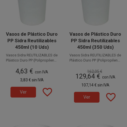
Vasos de Plástico Duro
Vasos de Plástico Duro
PP Sidra Reutilizables
PP Sidra Reutilizables
450ml (10 Uds)
450ml (350 Uds)
Vasos Sidra REUTILIZABLES de
Vasos Sidra REUTILIZABLES de
Plástico Duro PP (Polipropileno)
Plástico Duro PP (Polipropileno)
con capacidad para 450 cc.
Disponible a la venta en
Disponible a la venta en cajas
con capacidad para 450 cc.
4,63 €
Estos Vasos Reutilizables de
paquetes de 10 unidades.
Estos Vasos Reutilizables de
de 350 unidades.
162,05 €
con IVA
129,64 €
Plástico también llamados
Plástico también llamados
con IVA
3,83 €
sin IVA
Vasos Ecológicos son
Vasos Ecológicos son
107,14 €
sin IVA
perfectos para combinados,
perfectos para combinados,
favorite_border
cerveza, refrescos, vinos,
cerveza, refrescos, vinos,
Ver
favorite_border
cockteles, mojitos, etc.
cockteles, mojitos, etc.
Ver