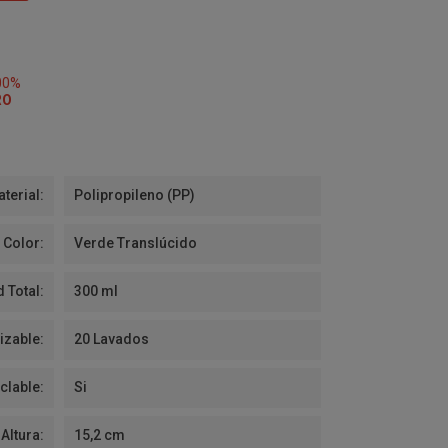
00%
RO
terial:
Polipropileno (PP)
Color:
Verde Translúcido
 Total:
300 ml
izable:
20 Lavados
clable:
Si
Altura:
15,2 cm