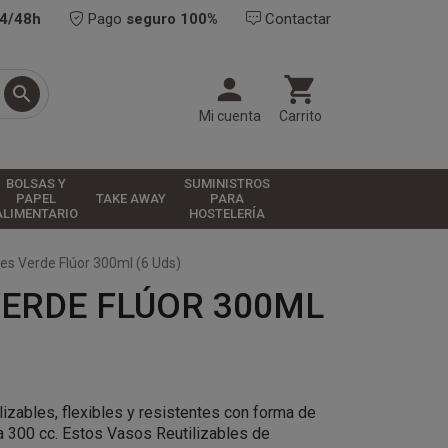
24/48h
Pago
seguro 100%
Contactar



Mi cuenta
Carrito
BOLSAS Y
SUMINISTROS
PAPEL
TAKE AWAY
PARA
ALIMENTARIO
HOSTELERÍA
les Verde Flúor 300ml (6 Uds)
VERDE FLÚOR 300ML
izables, flexibles y resistentes con forma de
a 300 cc. Estos Vasos Reutilizables de