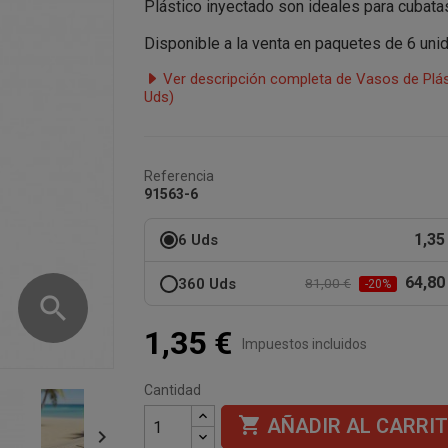
Plástico inyectado son ideales para cubata
Disponible a la venta en paquetes de 6 uni
Ver descripción completa de Vasos de Plást
Uds)
Referencia
91563-6
1,35
6 Uds
64,80
360 Uds
81,00 €
-20%
search
1,35 €
Impuestos incluidos
Cantidad

AÑADIR AL CARRI
