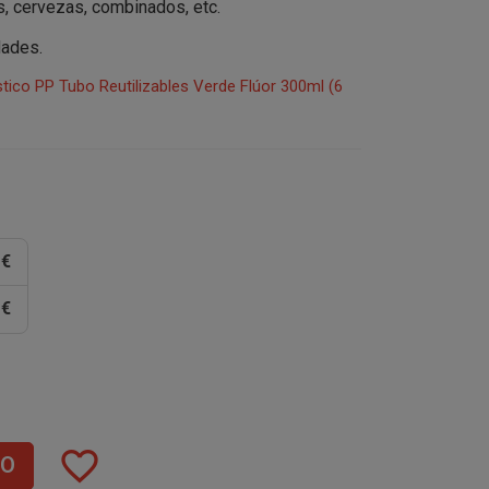
s, cervezas, combinados, etc.
dades.
ico PP Tubo Reutilizables Verde Flúor 300ml (6
 €
 €
favorite_border
TO