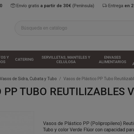
0
Envío gratis
a partir de 30€
(Península)
Entrega
en 
TOS Y
SERVILLETAS, MANTELES Y
ENVASES
CATERING
HOS
CELULOSA
ALIMENTARIOS
Vasos de Sidra, Cubata y Tubo
Vasos de Plástico PP Tubo Reutilizab
 PP TUBO REUTILIZABLES 
Vasos de Plástico PP (Polipropileno) Reutil
Tubo y color Verde Flúor con capacidad par