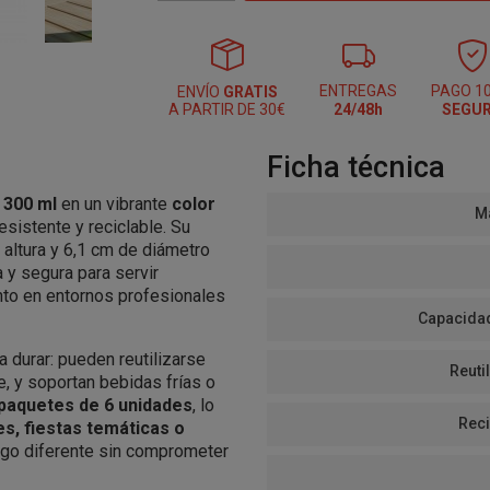
ENTREGAS
PAGO 1
ENVÍO
GRATIS
A PARTIR DE 30€
24/48h
SEGU
Ficha técnica
 300 ml
en un vibrante
color
Ma
esistente y reciclable. Su
 altura y 6,1 cm de diámetro
a y segura para servir
nto en entornos profesionales
Capacidad
 durar: pueden reutilizarse
Reutil
, y soportan bebidas frías o
paquetes de 6 unidades
, lo
Reci
s, fiestas temáticas o
lgo diferente sin comprometer