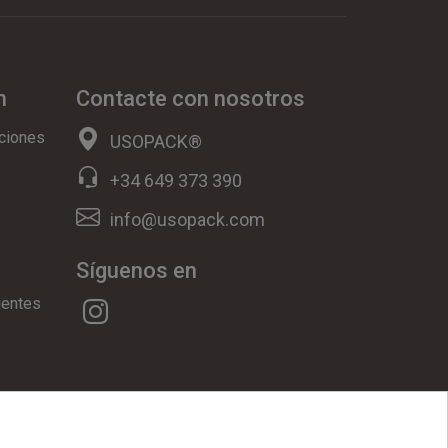
n
Contacte con nosotros
ciones
USOPACK®
+34 649 373 390
info@usopack.com
Síguenos en
uentes