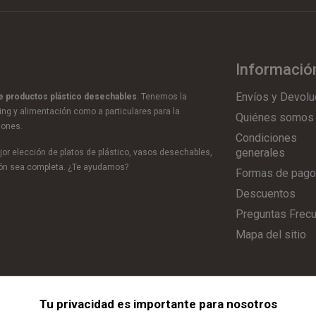
Informació
Envíos y Devolu
de productos plástico desechables
. Tenemos la
ring y alimentación como a particulares para la
Quiénes somos
iones.
Condiciones
generales
or elección de platos de plástico, vasos desechables,
ción sea completa. ¿Te ayudamos?
Formas de pago
Descuentos
Preguntas Frec
Mapa del sitio
Tu privacidad es importante para nosotros