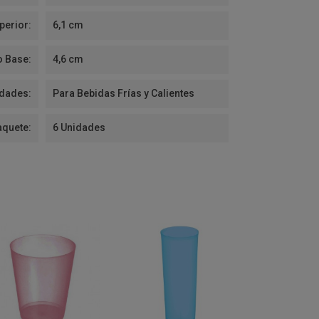
perior:
6,1 cm
o Base:
4,6 cm
idades:
Para Bebidas Frías y Calientes
aquete:
6 Unidades