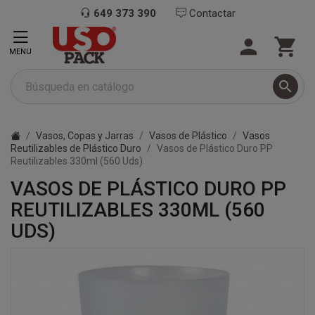
649 373 390
Contactar


MENU

Vasos, Copas y Jarras
Vasos de Plástico
Vasos
Reutilizables de Plástico Duro
Vasos de Plástico Duro PP
Reutilizables 330ml (560 Uds)
VASOS DE PLÁSTICO DURO PP
REUTILIZABLES 330ML (560
UDS)