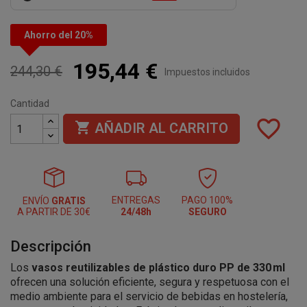
Ahorro del 20%
195,44 €
244,30 €
Impuestos incluidos
Cantidad
favorite_border

AÑADIR AL CARRITO
ENTREGAS
PAGO 100%
ENVÍO
GRATIS
A PARTIR DE 30€
24/48h
SEGURO
Descripción
Los
vasos reutilizables de plástico duro PP de 330 ml
ofrecen una solución eficiente, segura y respetuosa con el
medio ambiente para el servicio de bebidas en hostelería,