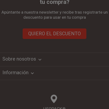
tu compra?
Apúntante a nuestra newsletter y recibe tras registrarte un
descuento para usar en tu compra
QUIERO EL DESCUENTO
Sobre nosotros
keyboard_arrow_down
Información

USOPACK®