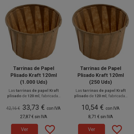
Tarrinas de Papel
Tarrinas de Papel
Plisado Kraft 120ml
Plisado Kraft 120ml
(1.000 Uds)
(250 Uds)
Las
tarrinas de papel Kraft
Las
tarrinas de papel Kraft
plisado
de
120 ml
, fabricadas
plisado
de
120 ml
, fabricadas
Disponible a la venta en cajas
en
papel alimentario
Disponible a la venta en
en
papel alimentario
33,73 €
10,54 €
de 1000 unidades, distribuidas
antigrasa
, son aptas para
paquetes de 250 unidades.
antigrasa
, son aptas para
42,16 €
con IVA
con IVA
en 4 paquetes de 250 unidades.
alimentos fríos y calientes
,
alimentos fríos y calientes
,
27,87 €
sin IVA
8,71 €
sin IVA
ideales para salsas, postres y
ideales para salsas, postres y
aperitivos.
aperitivos.
favorite_border
favorite_border
Ver
Ver