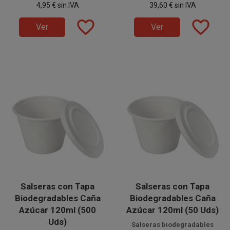
4,95 €
sin IVA
39,60 €
sin IVA
catering, eventos y servicios
catering
, eventos y servicios
Take Away de forma sostenible.
Take Away
de forma
favorite_border
favorite_border
sostenible.
Ver
Ver
Salseras con Tapa
Salseras con Tapa
Biodegradables Caña
Biodegradables Caña
Azúcar 120ml (500
Azúcar 120ml (50 Uds)
Uds)
Salseras biodegradables