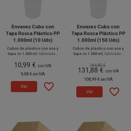
Envases Cubo con
Envases Cubo con
Tapa Rosca Plástico PP
Tapa Rosca Plástico PP
1.000ml (10 Uds)
1.000ml (150 Uds)
Cubos de plástico con asa y
Cubos de plástico con asa y
tapa
de
1.000 ml
, fabricados
tapa
de
1.000 ml
, fabricados
en
polipropileno resistente
Disponible a la venta en
,
en
Disponible a la venta en cajas
polipropileno resistente
,
10,99 €
paquetes de 10 unidades.
aptos para
bebidas y
aptos para
de 150 unidades.
bebidas y
164,85 €
con IVA
131,88 €
alimentos fríos o calientes
,
alimentos fríos o calientes
,
con IVA
9,08 €
sin IVA
ideales para transporte seguro.
ideales para transporte seguro.
108,99 €
sin IVA
favorite_border
Ver
favorite_border
Ver