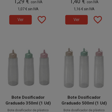
1,29 €
1,40 €
con IVA
.
con IVA
es el accesorio perfecto para
Tiene una
decorar platos y servir salsas
1,07 €
sin IVA
1,16 €
sin IVA
capacidad de 250ml.
con precisión y elegancia.
favorite_border
favorite_border
Ver
Ver
Bote Dosificador
Bote Dosificador
Graduado 350ml (1 Ud)
Graduado 500ml (1 Ud)
Bote dosificador de plástico
Bote dosificador de plástico