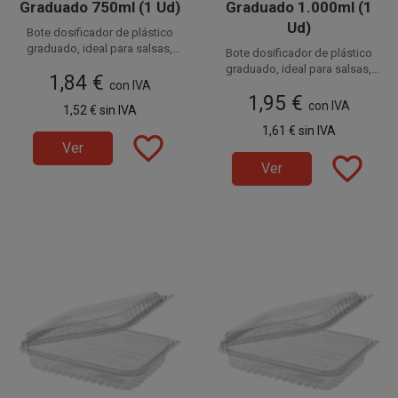
Graduado 750ml (1 Ud)
Graduado 1.000ml (1
Ud)
Bote dosificador de plástico
graduado, ideal para salsas,
Bote dosificador de plástico
delicadeza y elegancia
decora los platos con
graduado, ideal para salsas,
1,84 €
.
con IVA
delicadeza y elegancia
decora los platos con
1,95 €
Tiene una
.
con IVA
1,52 €
sin IVA
capacidad de 750ml.
Tiene una
1,61 €
sin IVA
favorite_border
capacidad de 1.000ml.
Ver
favorite_border
Ver