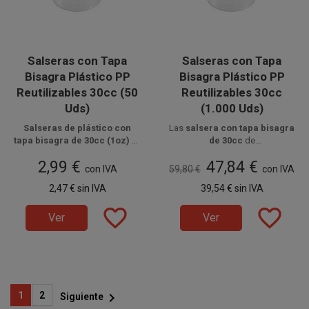
Salseras con Tapa
Salseras con Tapa
Bisagra Plástico PP
Bisagra Plástico PP
Reutilizables 30cc (50
Reutilizables 30cc
Uds)
(1.000 Uds)
Salseras de plástico con
Las
salsera con tapa bisagra
tapa bisagra de 30cc (1oz)
en
de 30cc
de
Disponible a la venta en
polipropileno (PP)
Disponible a la venta en cajas
plástico PP transparente, son
2,99 €
47,84 €
transparente es ideal para
paquetes de 50 unidades.
de 1000 unidades, distribuidas
reutilizables y aptas para
con IVA
59,80 €
con IVA
salsas y aderezos
, reutilizable
en 20 paquetes de 50 unidades.
microondas, ideal para
salsas
2,47 €
sin IVA
39,54 €
sin IVA
y apta para microondas,
y aderezos
en hostelería,
perfecta para hostelería,
catering y delivery.
favorite_border
favorite_border
catering y delivery.
Ver
Ver

1
2
Siguiente