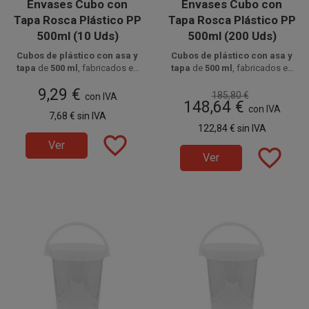
Envases Cubo con
Envases Cubo con
Tapa Rosca Plástico PP
Tapa Rosca Plástico PP
500ml (10 Uds)
500ml (200 Uds)
Cubos de plástico con asa y
Cubos de plástico con asa y
tapa
de
500 ml
, fabricados en
tapa
de
500 ml
, fabricados en
polipropileno resistente
Disponible a la venta en
,
Disponible a la venta en cajas
polipropileno resistente
,
9,29 €
paquetes de 10 unidades.
aptos para
bebidas y
aptos para
de 200 unidades.
bebidas y
185,80 €
con IVA
148,64 €
alimentos fríos o calientes
,
alimentos fríos o calientes
,
con IVA
7,68 €
sin IVA
ideales para transporte seguro
ideales para transporte seguro
122,84 €
sin IVA
en hostelería y eventos.
en hostelería y eventos.
favorite_border
Ver
favorite_border
Ver