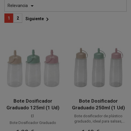

Relevancia

1
2
Siguiente
Bote Dosificador
Bote Dosificador
Graduado 125ml (1 Ud)
Graduado 250ml (1 Ud)
El
Bote dosificador de plástico
graduado, ideal para salsas,
Bote Dosificador Graduado
delicadeza y elegancia
decora los platos con
para salsas