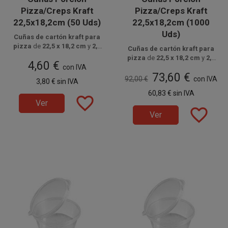
Pizza/Creps Kraft
Pizza/Creps Kraft
22,5x18,2cm (50 Uds)
22,5x18,2cm (1000
Uds)
Cuñas de cartón kraft para
pizza
de
22,5 x 18,2 cm
y
2,5
Cuñas de cartón kraft para
cm de alto
Disponible a la venta en
, fabricadas en
pizza
de
22,5 x 18,2 cm
y
2,5
4,60 €
cartón apto para alimentos
paquetes de 50 unidades.
,
con IVA
Disponible a la venta en cajas
cm de alto
, fabricadas en
ideales para servir
porciones
73,60 €
de 1000 unidades, distribuidas
cartón apto para alimentos
,
92,00 €
con IVA
3,80 €
sin IVA
de pizza
,
crepes
u otros
en 20 paquetes de 50 unidades.
ideales para servir
porciones
alimentos de
comida rápida
60,83 €
sin IVA
de pizza
,
crepes
y comida
favorite_border
para llevar.
Ver
rápida para llevar.
favorite_border
Ver