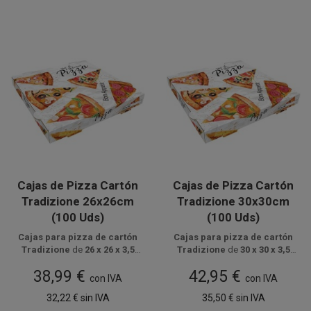
Cajas de Pizza Cartón
Cajas de Pizza Cartón
Tradizione 26x26cm
Tradizione 30x30cm
(100 Uds)
(100 Uds)
Cajas para pizza de cartón
Cajas para pizza de cartón
Tradizione
de
26 x 26 x 3,5
Tradizione
de
30 x 30 x 3,5
Disponible a la venta en
cm
,
automontables
y
Disponible a la venta en
cm
,
automontables
y
38,99 €
42,95 €
paquetes de 100 unidades.
reciclables
, ideales para
paquetes de 100 unidades.
reciclables
, ideales para
con IVA
con IVA
transportar pizzas con
transportar pizzas con
32,22 €
sin IVA
35,50 €
sin IVA
seguridad y una presentación
seguridad y una imagen