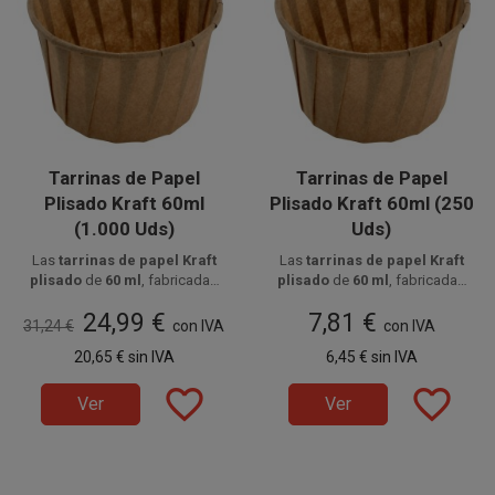
Tarrinas de Papel
Tarrinas de Papel
Plisado Kraft 60ml
Plisado Kraft 60ml (250
(1.000 Uds)
Uds)
Las
tarrinas de papel Kraft
Las
tarrinas de papel Kraft
plisado
de
60 ml
, fabricadas
plisado
de
60 ml
, fabricadas
Disponible a la venta en cajas
en
papel alimentario
Disponible a la venta en
en
papel alimentario
24,99 €
7,81 €
de 1000 unidades, distribuidas
antigrasa
, son aptas para
paquetes de 250 unidades.
antigrasa
, son aptas para
31,24 €
con IVA
con IVA
en 4 paquetes de 250 unidades.
alimentos fríos y calientes
,
alimentos fríos y calientes
,
20,65 €
sin IVA
6,45 €
sin IVA
ideales para salsas, postres y
ideales para salsas, postres y
aperitivos.
aperitivos.
favorite_border
favorite_border
Ver
Ver