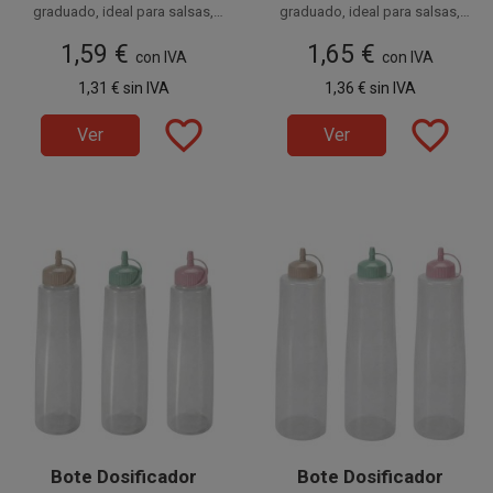
graduado, ideal para salsas,
graduado, ideal para salsas,
delicadeza y elegancia
decora los platos con
delicadeza y elegancia
decora los platos con
1,59 €
1,65 €
.
con IVA
.
con IVA
Tiene una
Tiene una
1,31 €
sin IVA
1,36 €
sin IVA
capacidad de 350ml.
capacidad de 500ml.
favorite_border
favorite_border
Ver
Ver
Bote Dosificador
Bote Dosificador