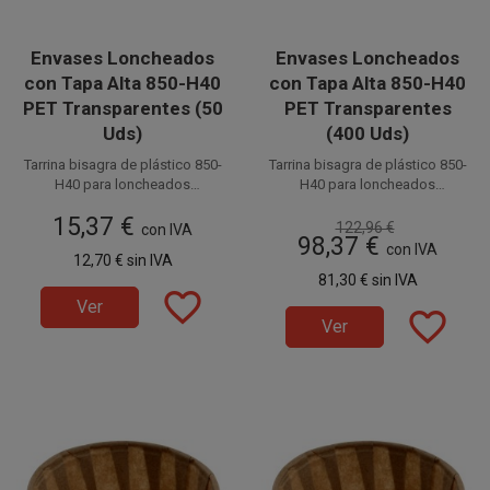
Envases Loncheados
Envases Loncheados
con Tapa Alta 850-H40
con Tapa Alta 850-H40
PET Transparentes (50
PET Transparentes
Uds)
(400 Uds)
Tarrina bisagra de plástico 850-
Tarrina bisagra de plástico 850-
H40 para loncheados
H40 para loncheados
transparente con tapa alta de
transparente con tapa alta de
Unidad de venta en paquetes
Unidad de venta en paquetes
15,37 €
bisagra, fabricados en PET para
bisagra, fabricados en PET para
122,96 €
de 50 unidades o cajas de 400
con IVA
de 50 unidades o cajas de 400
98,37 €
uso alimentario.
uso alimentario.
Uds distribuidas en 8 paquetes
Uds distribuidas en 8 paquetes
con IVA
12,70 €
sin IVA
de 50 unidades.
de 50 unidades.
81,30 €
sin IVA
favorite_border
Ver
favorite_border
Ver