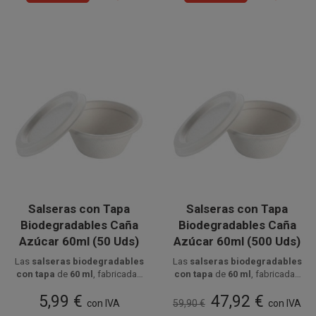
Salseras con Tapa
Salseras con Tapa
Biodegradables Caña
Biodegradables Caña
Azúcar 60ml (50 Uds)
Azúcar 60ml (500 Uds)
Las
salseras biodegradables
Las
salseras biodegradables
con tapa
de
60 ml
, fabricadas
con tapa
de
60 ml
, fabricadas
Disponible a la venta en
en
caña de azúcar
Disponibilidad en cajas de 500
en
caña de azúcar
5,99 €
47,92 €
compostable
paquetes de 50 unidades.
, son ideales para
compostable
unidades, distribuidas en 10
, son ideales para
con IVA
59,90 €
con IVA
servir salsas y líquidos en
paquetes de 50 unidades.
servir salsas y líquidos en