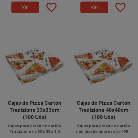
profesional.
profesional.
favorite_border
favorite_border
Ver
Ver
Cajas de Pizza Cartón
Cajas de Pizza Cartón
Tradizione 33x33cm
Tradizione 40x40cm
(100 Uds)
(100 Uds)
Cajas para pizza de cartón
Cajas para pizza de cartón
Tradizione
de
33 x 33 x 3,5
con diseño impreso
de
400 x
Disponible a la venta en
cm
,
automontables
y
400 x 35 mm
Disponible a la venta en
,
automontables
y