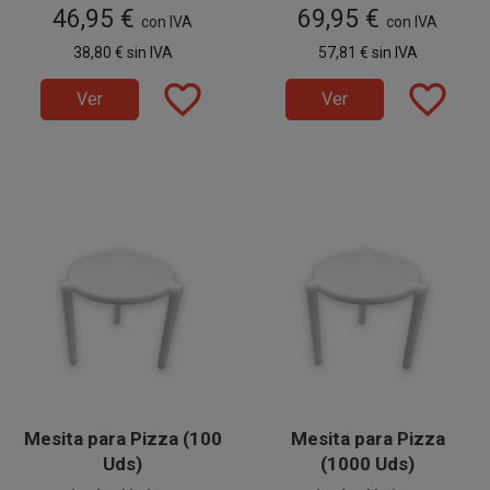
46,95 €
69,95 €
paquetes de 100 unidades.
reciclables
, ideales para
aptas para uso alimentario,
paquetes de 100 unidades.
con IVA
con IVA
transportar pizzas grandes con
ideales para transportar pizzas
38,80 €
sin IVA
57,81 €
sin IVA
seguridad y una presentación
grandes con seguridad.
profesional.
favorite_border
favorite_border
Ver
Ver
Mesita para Pizza (100
Mesita para Pizza
Uds)
(1000 Uds)