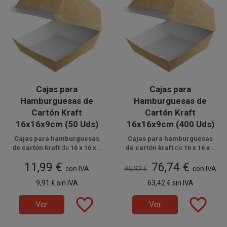
Cajas para
Cajas para
Hamburguesas de
Hamburguesas de
Cartón Kraft
Cartón Kraft
16x16x9cm (50 Uds)
16x16x9cm (400 Uds)
Cajas para hamburguesas
Cajas para hamburguesas
de cartón kraft
de
16 x 16 x 9
de cartón kraft
de
16 x 16 x 9
Disponible a la venta en
cm (base 12x12cm)
,
Disponible a la venta en cajas
cm (base 12x12cm)
,
11,99 €
76,74 €
resistentes y
paquetes de 50 unidades.
reciclables
,
de 400 unidades, distribuidas
resistentes y
reciclables
,
con IVA
95,92 €
con IVA
ideales para hamburguesas y
en 8 paquetes de 50 unidades.
ideales para hamburguesas,
9,91 €
sin IVA
63,42 €
sin IVA
comida para llevar en negocios
sándwiches y comida para
de
hostelería
.
llevar en
hostelería
.
favorite_border
favorite_border
Ver
Ver