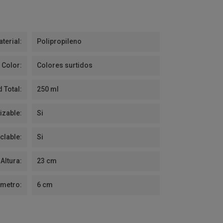
terial:
Polipropileno
Color:
Colores surtidos
 Total:
250 ml
izable:
Si
clable:
Si
Altura:
23 cm
ámetro:
6 cm