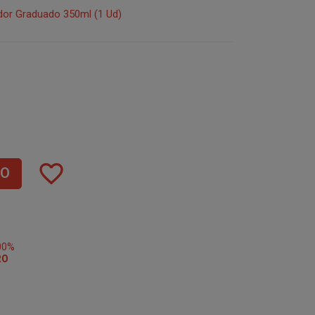
dor Graduado 350ml (1 Ud)
favorite_border
TO
00%
RO