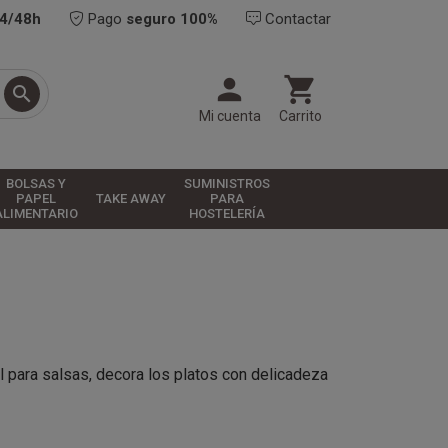
24/48h
Pago
seguro 100%
Contactar



Mi cuenta
Carrito
BOLSAS Y
SUMINISTROS
PAPEL
TAKE AWAY
PARA
ALIMENTARIO
HOSTELERÍA
l para salsas, decora los platos con
delicadeza