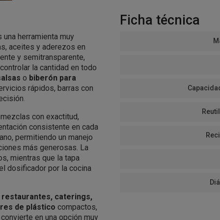
Ficha técnica
 una herramienta muy
Ma
sas, aceites y aderezos en
tente y semitransparente,
 controlar la cantidad en todo
salsas
o
biberón para
servicios rápidos, barras con
Capacidad
ecisión.
Reutil
r mezclas con exactitud,
entación consistente en cada
Reci
mano, permitiendo un manejo
aciones más generosas. La
os, mientras que la tapa
l dosificador por la cocina
Di
 restaurantes, caterings,
res de plástico
compactos,
o convierte en una opción muy