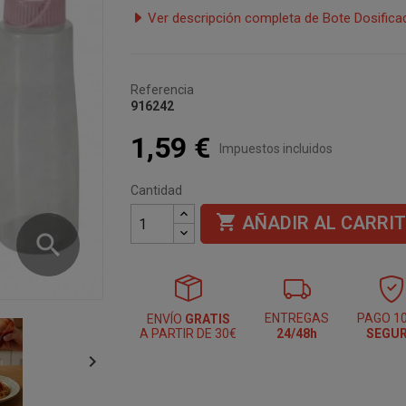
Ver descripción completa de Bote Dosifica
Referencia
916242
1,59 €
Impuestos incluidos
Cantidad

AÑADIR AL CARRI
search
ENTREGAS
PAGO 1
ENVÍO
GRATIS
A PARTIR DE 30€
24/48h
SEGU
