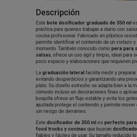
Descripción
Este
bote dosificador graduado de 350 ml
es
práctica para quienes trabajan a diario con sal
cocina profesional. Fabricado en plástico resis
permite identificar el contenido de un vistazo y
momento. También conocido como
pera para 
salsas
, ofrece un uso ágil y limpio, ideal para 
poco espacio y elaboraciones que requieren pr
La
graduación lateral
facilita medir y prepara
evitando desperdicios y garantizando una pres
plato. Su diseño estrecho se adapta bien a la 
cómodo incluso en decoraciones finas o aplic
boquilla ofrece un flujo estable y evita los gote
ajustada protege el contenido y permite mover e
sin riesgo de derrames.
Este
dosificador de 350 ml
es
perfecto para
food trucks y cocinas
que buscan
dosificado
fiables y fáciles de usar. Su tamaño reducido l