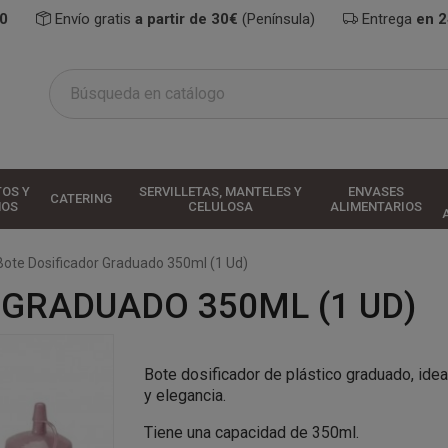
0
Envío gratis
a partir de 30€
(Península)
Entrega
en 
TOS Y
SERVILLETAS, MANTELES Y
ENVASES
CATERING
HOS
CELULOSA
ALIMENTARIOS
Bote Dosificador Graduado 350ml (1 Ud)
 GRADUADO 350ML (1 UD)
Bote dosificador de plástico graduado, idea
y elegancia
.
Tiene una
capacidad de 350ml.