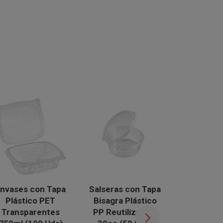
nvases con Tapa
Salseras con Tapa
Envases 
Plástico PET
Bisagra Plástico
Plásti
Transparentes
PP Reutilizables
"Micro