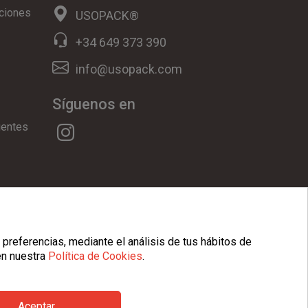
ciones
USOPACK®
+34 649 373 390
info@usopack.com
Síguenos en
uentes
ookies
|
Condiciones Generales
 preferencias, mediante el análisis de tus hábitos de
en nuestra
Política de Cookies
.
Aceptar