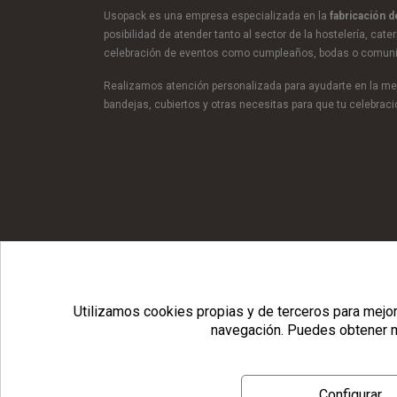
Usopack es una empresa especializada en la
fabricación 
posibilidad de atender tanto al sector de la hostelería, cate
celebración de eventos como cumpleaños, bodas o comun
Realizamos atención personalizada para ayudarte en la mej
bandejas, cubiertos y otras necesitas para que tu celebra
© Copyright 2026 Usopack® |
Utilizamos cookies propias y de terceros para mejora
navegación.
Puedes obtener m
Configurar