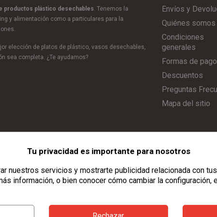
Envíos y Devolu
de productos plástico desechables
. Tenemos la
ring y alimentación como a particulares para la
Quiénes somos
iones.
Condiciones
generales
or elección de platos de plástico, vasos desechables,
ción sea completa. ¿Te ayudamos?
Formas de pago
Descuentos
Preguntas Frec
Mapa del sitio
Tu privacidad es importante para nosotros
Aviso Legal
|
Política de Privacidad
|
Política de Cookies
|
Configurar C
r nuestros servicios y mostrarte publicidad relacionada con tus
ás información, o bien conocer cómo cambiar la configuración, 
Rechazar