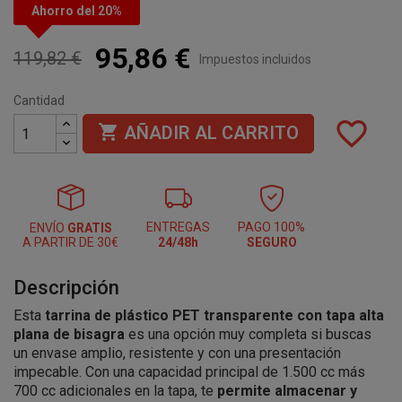
Ahorro del 20%
95,86 €
119,82 €
Impuestos incluidos
Cantidad
favorite_border

AÑADIR AL CARRITO
ENTREGAS
PAGO 100%
ENVÍO
GRATIS
A PARTIR DE 30€
24/48h
SEGURO
Descripción
Esta
tarrina de plástico PET transparente con tapa alta
plana de bisagra
es una opción muy completa si buscas
un envase amplio, resistente y con una presentación
impecable. Con una capacidad principal de 1.500 cc más
700 cc adicionales en la tapa, te
permite almacenar y