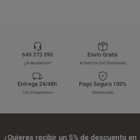
bares, restaurantes, comidas a
domicilio y en cualquier ocasión
donde sea necesario
transportar alimentos.
649 373 390
Envío Gratis
¿Te Ayudamos?
A Partir De 30€ (Península)
Entrega 24/48h
Pago Seguro 100%
Con Compromiso
Garantizado
¿Quieres recibir un 5% de descuento en