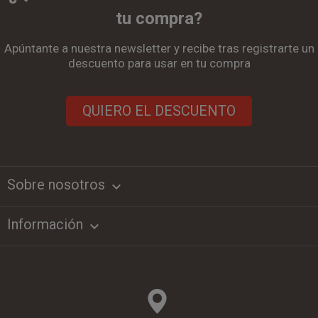
tu compra?
Apúntante a nuestra newsletter y recibe tras registrarte un
descuento para usar en tu compra
QUIERO EL DESCUENTO
Sobre nosotros
keyboard_arrow_down
Información
