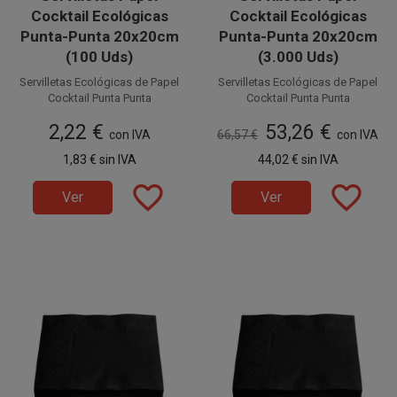
Cocktail Ecológicas
Cocktail Ecológicas
Punta-Punta 20x20cm
Punta-Punta 20x20cm
(100 Uds)
(3.000 Uds)
Servilletas Ecológicas de Papel
Servilletas Ecológicas de Papel
Cocktail Punta Punta
Cocktail Punta Punta
2 capas
2 capas
2,22 €
53,26 €
20 x 20 cm, suaves y
con IVA
66,57 €
20 x 20 cm, suaves y
con IVA
resistentes. Perfectas para
resistentes. Perfectas para
1,83 €
sin IVA
44,02 €
sin IVA
Catering, Bares, Fiestas,
Catering, Bares, Fiestas,
Disponible a la venta en
Disponible a la venta en cajas
Restaurantes, etc.
Restaurantes, etc.
paquetes de 100 unidades.
favorite_border
de 3.000 unidades, distribuidas
favorite_border
Ver
Ver
en 30 paquetes de 100
unidades.