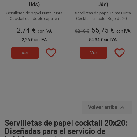
Uds)
Uds)
Servilletas de papel Punta Punta
Servilletas de papel Punta Punta
Cocktail con doble capa, en
Cocktail, en color Rojo de 20 x
color Rojo de 20 x 20 cm (10 x
20 cm (10 x 10 cm plegadas).
Disponible a la venta en
Disponible a la venta en cajas
2,74 €
65,75 €
10 cm plegadas). Ideales para
Ideales para Degustaciones,
paquetes de 100 unidades.
con IVA
82,18 €
de 3.000 unidades, distribuidas
con IVA
Degustaciones, Catering,
Catering, Fiestas, Restaurantes,
en 30 paquetes de 100
2,26 €
sin IVA
54,34 €
sin IVA
Fiestas, Restaurantes,
Hostelería y Eventos. Prácticas,
unidades.
Hostelería y Eventos. Prácticas,
suaves e higiénicas.
favorite_border
favorite_border
suaves e higiénicas.
Ver
Ver

Volver arriba
Servilletas de papel cocktail 20x20:
Diseñadas para el servicio de