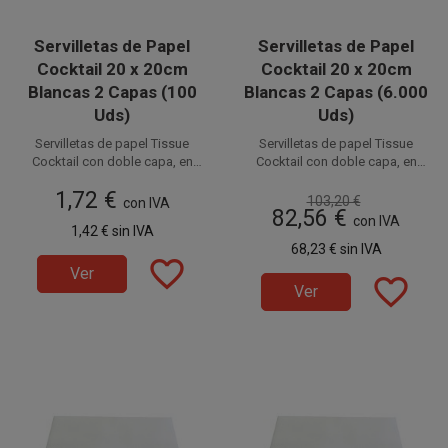
Servilletas de Papel
Servilletas de Papel
Cocktail 20 x 20cm
Cocktail 20 x 20cm
Blancas 2 Capas (100
Blancas 2 Capas (6.000
Uds)
Uds)
Servilletas de papel Tissue
Servilletas de papel Tissue
Cocktail con doble capa, en
Cocktail con doble capa, en
color Blanco de 20 x 20 cm (10 x
color Blanco de 20 x 20 cm (10 x
Disponible a la venta en
Disponible a la venta en cajas
1,72 €
10 cm plegadas). Ideales para
10 cm plegadas). Ideales para
103,20 €
paquetes de 100 unidades.
con IVA
de 6.000 unidades, distribuidas
82,56 €
Degustaciones, Catering,
Degustaciones, Catering,
en 60 paquetes de 100
con IVA
1,42 €
sin IVA
Fiestas, Restaurantes,
Fiestas, Restaurantes,
unidades.
68,23 €
sin IVA
Hostelería y Eventos. Prácticas e
Hostelería y Eventos. Prácticas e
favorite_border
higiénicas.
higiénicas.
Ver
favorite_border
Ver