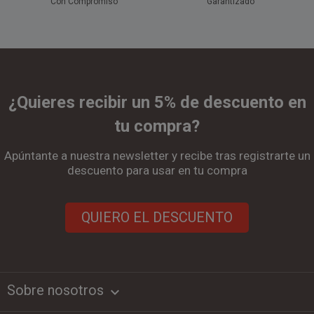
Con Compromiso
Garantizado
¿Quieres recibir un 5% de descuento en
tu compra?
Apúntante a nuestra newsletter y recibe tras registrarte un
descuento para usar en tu compra
QUIERO EL DESCUENTO
Sobre nosotros
keyboard_arrow_down