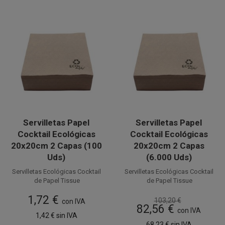
Servilletas Papel
Servilletas Papel
Cocktail Ecológicas
Cocktail Ecológicas
20x20cm 2 Capas (100
20x20cm 2 Capas
Uds)
(6.000 Uds)
Servilletas Ecológicas Cocktail
Servilletas Ecológicas Cocktail
de Papel Tissue
de Papel Tissue
2 capas
2 capas
1,72 €
103,20 €
20 x 20 cm, suaves y
con IVA
20 x 20 cm, suaves y
82,56 €
resistentes. Perfectas para
resistentes. Perfectas para
con IVA
1,42 €
sin IVA
Catering, Bares, Fiestas,
Catering, Bares, Fiestas,
Disponible a la venta en
Disponible a la venta en cajas
68,23 €
sin IVA