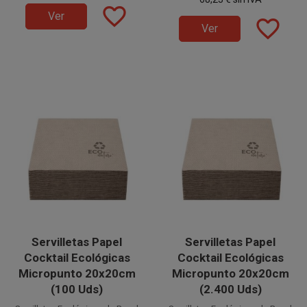
Restaurantes, etc.
Restaurantes, etc.
paquetes de 100 unidades.
favorite_border
de 6.000 unidades, distribuidas
Ver
en 60 paquetes de 100
favorite_border
Ver
unidades.
Servilletas Papel
Servilletas Papel
Cocktail Ecológicas
Cocktail Ecológicas
Micropunto 20x20cm
Micropunto 20x20cm
(100 Uds)
(2.400 Uds)