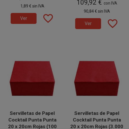
109,92 €
Degustaciones, Catering,
Degustaciones, Catering,
en 60 paquetes de 100
con IVA
1,89 €
sin IVA
Fiestas, Restaurantes,
Fiestas, Restaurantes,
unidades.
90,84 €
sin IVA
Hostelería y Eventos. Prácticas e
Hostelería y Eventos. Prácticas e
favorite_border
higiénicas.
higiénicas.
Ver
favorite_border
Ver
Servilletas de Papel
Servilletas de Papel
Cocktail Punta Punta
Cocktail Punta Punta
20 x 20cm Rojas (100
20 x 20cm Rojas (3.000