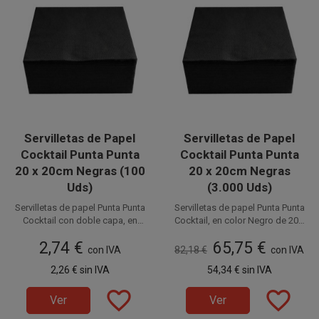
Servilletas de Papel
Servilletas de Papel
Cocktail Punta Punta
Cocktail Punta Punta
20 x 20cm Negras (100
20 x 20cm Negras
Uds)
(3.000 Uds)
Servilletas de papel Punta Punta
Servilletas de papel Punta Punta
Cocktail con doble capa, en
Cocktail, en color Negro de 20 x
color Negro de 20 x 20 cm (10 x
20 cm (10 x 10 cm plegadas).
Disponible a la venta en
Disponible a la venta en cajas
2,74 €
65,75 €
10 cm plegadas). Ideales para
Ideales para Degustaciones,
paquetes de 100 unidades.
con IVA
82,18 €
de 3.000 unidades, distribuidas
con IVA
Degustaciones, Catering,
Catering, Fiestas, Restaurantes,
en 30 paquetes de 100
2,26 €
sin IVA
54,34 €
sin IVA
Fiestas, Restaurantes,
Hostelería y Eventos. Prácticas,
unidades.
Hostelería y Eventos. Prácticas,
suaves e higiénicas.
favorite_border
favorite_border
suaves e higiénicas.
Ver
Ver