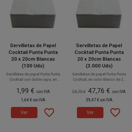
Servilletas de Papel
Servilletas de Papel
Cocktail Punta Punta
Cocktail Punta Punta
20 x 20cm Blancas
20 x 20cm Blancas
(100 Uds)
(3.000 Uds)
Servilletas de papel Punta Punta
Servilletas de papel Punta Punta
Cocktail con doble capa, en
Cocktail, en color Blanco de 20
color Blanco de 20 x 20 cm (10 x
x 20 cm (10 x 10 cm plegadas).
Disponible a la venta en
Disponible a la venta en cajas
1,99 €
47,76 €
10 cm plegadas). Ideales para
Ideales para Degustaciones,
paquetes de 100 unidades.
con IVA
59,70 €
de 3.000 unidades, distribuidas
con IVA
Degustaciones, Catering,
Catering, Fiestas, Restaurantes,
en 30 paquetes de 100
1,64 €
sin IVA
39,47 €
sin IVA
Fiestas, Restaurantes,
Hostelería y Eventos. Prácticas,
unidades.
Hostelería y Eventos. Prácticas,
suaves e higiénicas.
favorite_border
favorite_border
suaves e higiénicas.
Ver
Ver