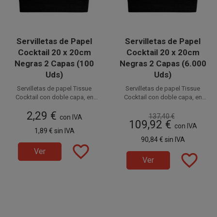
Servilletas de Papel
Servilletas de Papel
Cocktail 20 x 20cm
Cocktail 20 x 20cm
Negras 2 Capas (100
Negras 2 Capas (6.000
Uds)
Uds)
Servilletas de papel Tissue
Servilletas de papel Tissue
Cocktail con doble capa, en
Cocktail con doble capa, en
color Negro de 20 x 20 cm (10 x
color Negro de 20 x 20 cm (10 x
Disponible a la venta en
Disponible a la venta en cajas
2,29 €
10 cm plegadas). Ideales para
10 cm plegadas). Ideales para
137,40 €
paquetes de 100 unidades.
con IVA
de 6.000 unidades, distribuidas
109,92 €
Degustaciones, Catering,
Degustaciones, Catering,
en 60 paquetes de 100
con IVA
1,89 €
sin IVA
Fiestas, Restaurantes,
Fiestas, Restaurantes,
unidades.
90,84 €
sin IVA
Hostelería y Eventos. Prácticas e
Hostelería y Eventos. Prácticas e
favorite_border
higiénicas.
higiénicas.
Ver
favorite_border
Ver