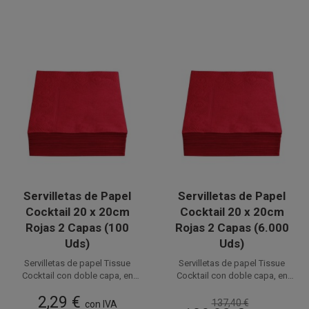
Servilletas de Papel
Servilletas de Papel
Cocktail 20 x 20cm
Cocktail 20 x 20cm
Rojas 2 Capas (100
Rojas 2 Capas (6.000
Uds)
Uds)
Servilletas de papel Tissue
Servilletas de papel Tissue
Cocktail con doble capa, en
Cocktail con doble capa, en
color Rojo de 20 x 20 cm (10 x
color Rojo de 20 x 20 cm (10 x
Disponible a la venta en
Disponible a la venta en cajas
2,29 €
10 cm plegadas). Ideales para
10 cm plegadas). Ideales para
137,40 €
paquetes de 100 unidades.
con IVA
de 6.000 unidades, distribuidas