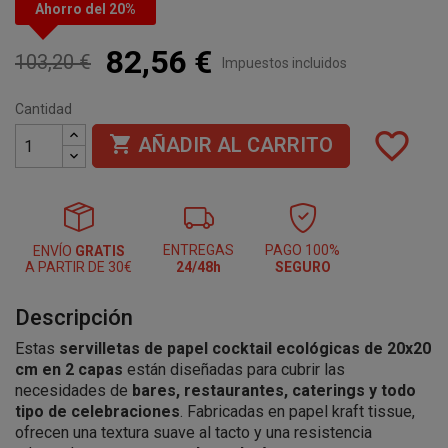
Ahorro del 20%
82,56 €
103,20 €
Impuestos incluidos
Cantidad
favorite_border

AÑADIR AL CARRITO
ENTREGAS
PAGO 100%
ENVÍO
GRATIS
A PARTIR DE 30€
24/48h
SEGURO
Descripción
Estas
servilletas de papel cocktail ecológicas de 20x20
cm en 2 capas
están diseñadas para cubrir las
necesidades de
bares, restaurantes, caterings y todo
tipo de celebraciones
. Fabricadas en papel kraft tissue,
ofrecen una textura suave al tacto y una resistencia