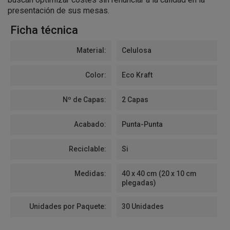
presentación de sus mesas.
Ficha técnica
Material:
Celulosa
Color:
Eco Kraft
Nº de Capas:
2 Capas
Acabado:
Punta-Punta
Reciclable:
Si
Medidas:
40 x 40 cm (20 x 10 cm
plegadas)
Unidades por Paquete:
30 Unidades