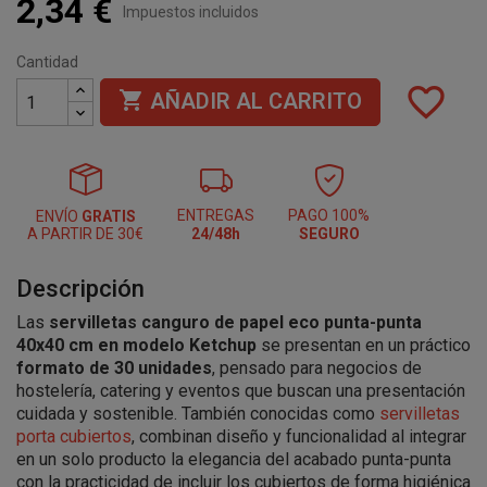
2,34 €
Impuestos incluidos
Cantidad
favorite_border

AÑADIR AL CARRITO
ENTREGAS
PAGO 100%
ENVÍO
GRATIS
A PARTIR DE 30€
24/48h
SEGURO
Descripción
Las
servilletas canguro de papel eco punta-punta
40x40 cm en modelo Ketchup
se presentan en un práctico
formato de 30 unidades
, pensado para negocios de
hostelería, catering y eventos que buscan una presentación
cuidada y sostenible. También conocidas como
servilletas
porta cubiertos
, combinan diseño y funcionalidad al integrar
en un solo producto la elegancia del acabado punta-punta
con la practicidad de incluir los cubiertos de forma higiénica