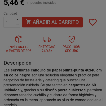
5,46 €
Impuestos incluidos
Cantidad
favorite_border

AÑADIR AL CARRITO
ENTREGAS
PAGO 100%
ENVÍO
GRATIS
A PARTIR DE 30€
24/48h
SEGURO
Descripción
Las
servilletas canguro de papel punta-punta 40x40 cm
en color negro
son una solución elegante y práctica para
negocios de hostelería y catering que buscan una
presentación cuidada. Se presentan en
paquetes de 60
unidades
y, gracias a su
diseño porta cubiertos
, permiten
disponer tenedor, cuchillo y cuchara de forma higiénica y
ordenada en la mesa, aportando un plus de comodidad en el
servicio.