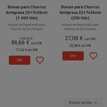
Bolsas para Churros
Bolsas para Churros
Antigrasa 22+7x36cm
Antigrasa 22+7x36cm
(1.000 Uds)
(250 Uds)
Bolsas de Papel Kraft para
Bolsas de Papel Kraft para
Churros de 22+7x36cm,
Churros de 22+7x36cm,
fabricadas en papel antigrasa
fabricadas en papel antigrasa
27,08 €
de 35gr. Resistentes, prácticas
de 35gr. Resistentes, higiénicas
108,32 €
con IVA
86,66 €
y con diseño kraft. Perfectas
y con diseño kraft. Perfectas
con IVA
22,38 €
sin IVA
para churrerías y
para churrerías y cafeterías.
71,62 €
sin IVA
cafeterías. Caja de 1000
Pack de 250 unidades.
favorite_border
unidades, distribuidas en 4
Ver
favorite_border
paquetes de 250 unidades.
Ver

Volver arriba