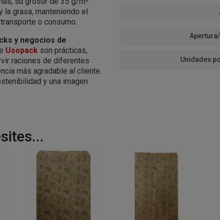
emás, su grosor de 35 g/m²
y la grasa, manteniendo el
 transporte o consumo.
Apertura/
ucks y negocios de
de
Usopack
son prácticas,
Unidades po
vir raciones de diferentes
cia más agradable al cliente.
stenibilidad y una imagen
ites...