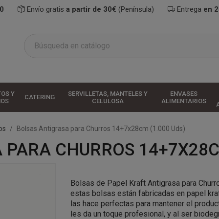
0
Envío gratis
a partir de 30€
(Península)
Entrega
en 
TOS Y
SERVILLETAS, MANTELES Y
ENVASES
CATERING
HOS
CELULOSA
ALIMENTARIOS
os
Bolsas Antigrasa para Churros 14+7x28cm (1.000 Uds)
 PARA CHURROS 14+7X28CM
Bolsas de Papel Kraft Antigrasa para Churr
estas bolsas están fabricadas en papel kra
las hace perfectas para mantener el produ
les da un toque profesional, y al ser biode