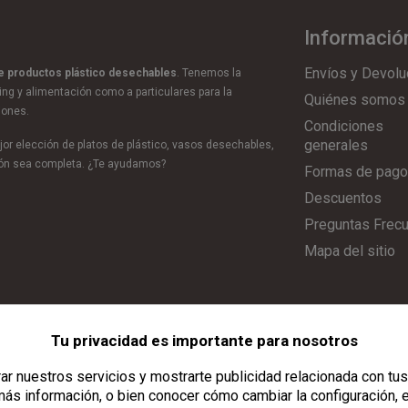
Informació
Envíos y Devolu
de productos plástico desechables
. Tenemos la
ring y alimentación como a particulares para la
Quiénes somos
iones.
Condiciones
generales
or elección de platos de plástico, vasos desechables,
ción sea completa. ¿Te ayudamos?
Formas de pago
Descuentos
Preguntas Frec
Mapa del sitio
Tu privacidad es importante para nosotros
Aviso Legal
|
Política de Privacidad
|
Política de Cookies
|
Configurar C
r nuestros servicios y mostrarte publicidad relacionada con tus
ás información, o bien conocer cómo cambiar la configuración, 