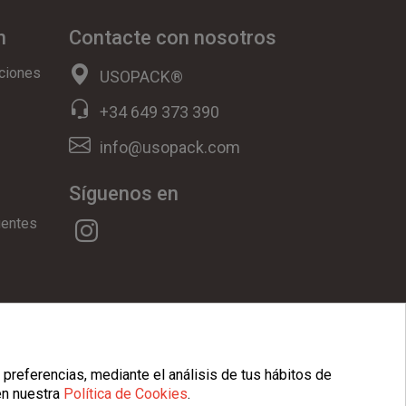
n
Contacte con nosotros
ciones
USOPACK®
+34 649 373 390
info@usopack.com
Síguenos en
uentes
ookies
|
Condiciones Generales
 preferencias, mediante el análisis de tus hábitos de
en nuestra
Política de Cookies
.