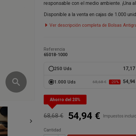
responsable con el medio ambiente. ¡Una al
Disponible a la venta en cajas de 1.000 uni
Ver descripción completa de Bolsas Antig
Referencia
65018-1000
17,17
250 Uds
search
54,94
1.000 Uds
68,68 €
-20%
Ahorro del 20%
54,94 €
68,68 €
Impuestos inclui

Cantidad