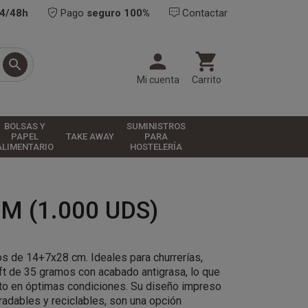
24/48h
Pago
seguro 100%
Contactar



Mi cuenta
Carrito
BOLSAS Y
SUMINISTROS
PAPEL
TAKE AWAY
PARA
ALIMENTARIO
HOSTELERÍA
 (1.000 UDS)
os de 14+7x28 cm. Ideales para churrerías,
ft de 35 gramos con acabado antigrasa, lo que
cto en óptimas condiciones. Su diseño impreso
gradables y reciclables, son una opción