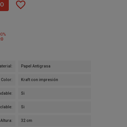
favorite_border
TO
00%
RO
terial:
Papel Antigrasa
Color:
Kraft con impresión
dable:
Si
clable:
Si
Altura:
32 cm