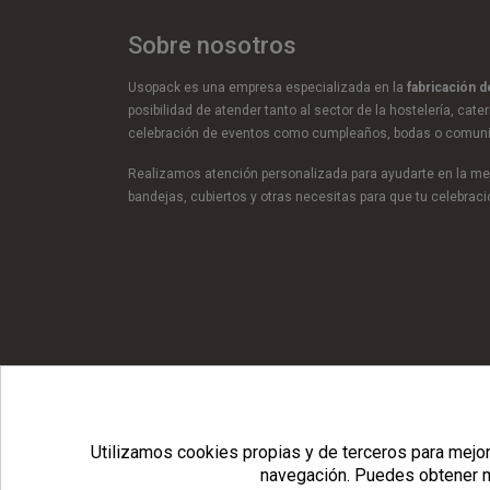
Sobre nosotros
Usopack es una empresa especializada en la
fabricación 
posibilidad de atender tanto al sector de la hostelería, cate
celebración de eventos como cumpleaños, bodas o comun
Realizamos atención personalizada para ayudarte en la mej
bandejas, cubiertos y otras necesitas para que tu celebra
© Copyright 2026 Usopack® |
Utilizamos cookies propias y de terceros para mejora
navegación.
Puedes obtener m