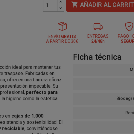

AÑADIR AL CARRI
ENTREGAS
PAGO 1
ENVÍO
GRATIS
A PARTIR DE 30€
24/48h
SEGU
Ficha técnica
cción ideal para mantener tus
Ma
ite traspase. Fabricadas en
sa, ofrecen una barrera eficaz
a presentación impecable. Su
 profesional,
perfecto para
la higiene como la estética
Biodegra
Reci
es en
cajas de 1.000
esistencia y sostenibilidad. El
 reciclable
, convirtiéndose