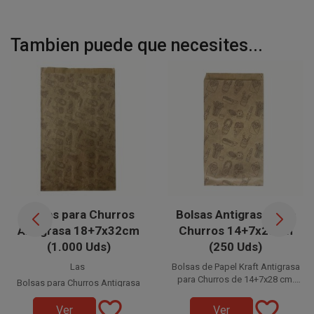
Tambien puede que necesites...
Bolsas para Churros
Bolsas Antigrasa para
Antigrasa 18+7x32cm
Churros 14+7x28cm
(1.000 Uds)
(250 Uds)
Las
Bolsas de Papel Kraft Antigrasa
para Churros de 14+7x28 cm.
Bolsas para Churros Antigrasa
Ideales para churrerías, estas
Disponible a la venta en
de 32cm
favorite_border
favorite_border
paquetes de 250 unidades.
bolsas están fabricadas en
Ver
Ver
son la opción perfecta para