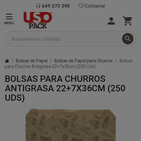
649 373 390
Contactar


MENU

Bolsas de Papel
Bolsas de Papel para Churros
Bolsas
para Churros Antigrasa 22+7x36cm (250 Uds)
BOLSAS PARA CHURROS
ANTIGRASA 22+7X36CM (250
UDS)