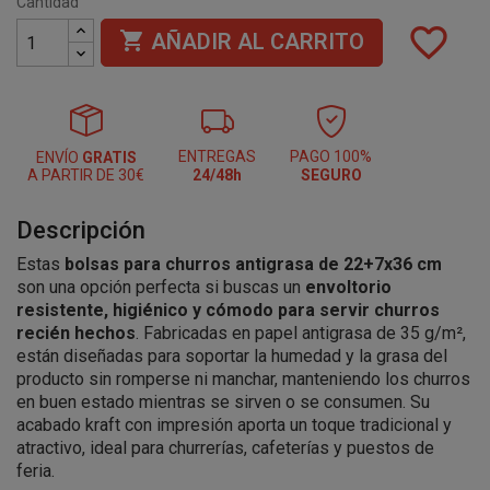
Cantidad
favorite_border

AÑADIR AL CARRITO
ENTREGAS
PAGO 100%
ENVÍO
GRATIS
A PARTIR DE 30€
24/48h
SEGURO
Descripción
Estas
bolsas para churros antigrasa de 22+7x36 cm
son una opción perfecta si buscas un
envoltorio
resistente, higiénico y cómodo para servir churros
recién hechos
. Fabricadas en papel antigrasa de 35 g/m²,
están diseñadas para soportar la humedad y la grasa del
producto sin romperse ni manchar, manteniendo los churros
en buen estado mientras se sirven o se consumen. Su
acabado kraft con impresión aporta un toque tradicional y
atractivo, ideal para churrerías, cafeterías y puestos de
feria.