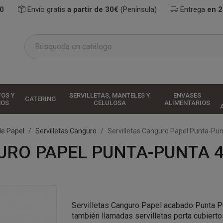
0
Envío gratis
a partir de 30€
(Península)
Entrega
en 
TOS Y
SERVILLETAS, MANTELES Y
ENVASES
CATERING
HOS
CELULOSA
ALIMENTARIOS
de Papel
Servilletas Canguro
Servilletas Canguro Papel Punta-Pu
URO PAPEL PUNTA-PUNTA 4
Servilletas Canguro Papel acabado Punta 
también llamadas servilletas porta cubierto