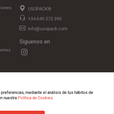
ciones
USOPACK®
+34 649 373 390
info@usopack.com
Síguenos en
uentes
ookies
|
Condiciones Generales
 preferencias, mediante el análisis de tus hábitos de
en nuestra
Política de Cookies
.