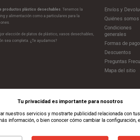
Envíos y Devolu
de productos plástico desechables
. Tenemos la
ring y alimentación como a particulares para la
Quiénes somos
iones.
Condiciones
generales
or elección de platos de plástico, vasos desechables,
ción sea completa. ¿Te ayudamos?
Formas de pago
Descuentos
Preguntas Frec
Mapa del sitio
Tu privacidad es importante para nosotros
Aviso Legal
|
Política de Privacidad
|
Política de Cookies
|
Configurar C
r nuestros servicios y mostrarte publicidad relacionada con tus
ás información, o bien conocer cómo cambiar la configuración, 