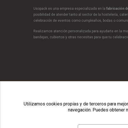
Usopack es una empresa especializada en la
fabricación 
posibilidad de atender tanto al sector de la hostelería, cate
celebración de eventos como cumpleaños, bodas o comun
Realizamos atención personalizada para ayudarte en la mej
bandejas, cubiertos y otras necesitas para que tu celebra
© Copyright 2026 Usopack® |
Utilizamos cookies propias y de terceros para mejora
navegación.
Puedes obtener m