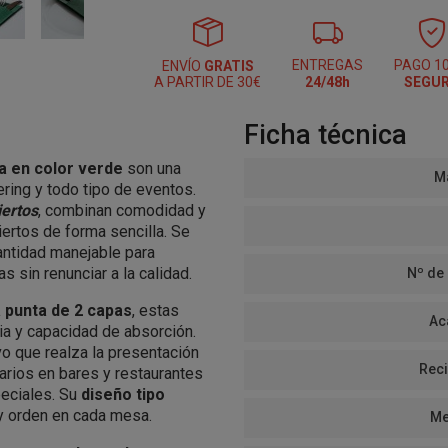
ENTREGAS
PAGO 1
ENVÍO
GRATIS
A PARTIR DE 30€
24/48h
SEGU
Ficha técnica
a en color verde
son una
Ma
tering y todo tipo de eventos.
iertos
, combinan comodidad y
biertos de forma sencilla. Se
cantidad manejable para
 sin renunciar a la calidad.
Nº de
 punta de 2 capas
, estas
Ac
ia y capacidad de absorción.
vo que realza la presentación
Reci
arios en bares y restaurantes
eciales. Su
diseño tipo
e y orden en cada mesa.
Me