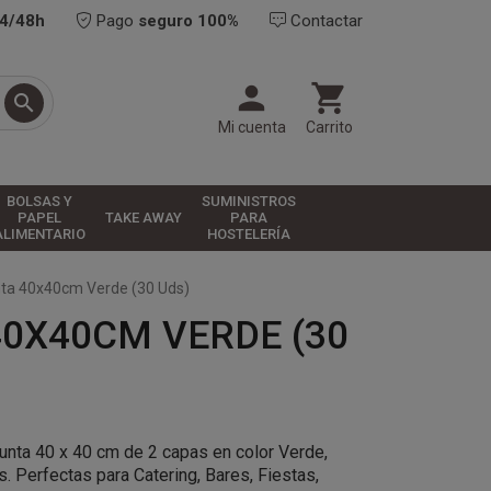
24/48h
Pago
seguro 100%
Contactar



Mi cuenta
Carrito
BOLSAS Y
SUMINISTROS
PAPEL
TAKE AWAY
PARA
ALIMENTARIO
HOSTELERÍA
nta 40x40cm Verde (30 Uds)
0X40CM VERDE (30
Punta 40 x 40 cm
de 2 capas
en color Verde,
s. Perfectas para Catering, Bares, Fiestas,