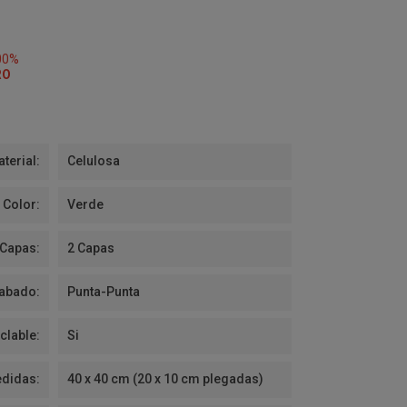
00%
RO
terial:
Celulosa
Color:
Verde
 Capas:
2 Capas
abado:
Punta-Punta
clable:
Si
didas:
40 x 40 cm (20 x 10 cm plegadas)