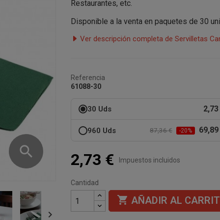
Restaurantes, etc.
Disponible a la venta en paquetes de 30 u
Ver descripción completa de Servilletas C
Referencia
61088-30
2,73
30 Uds
69,89
960 Uds
87,36 €
-20%
search
2,73 €
Impuestos incluidos
Cantidad

AÑADIR AL CARRI
