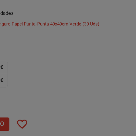
nidades.
anguro Papel Punta-Punta 40x40cm Verde (30 Uds)
 €
 €
favorite_border
TO