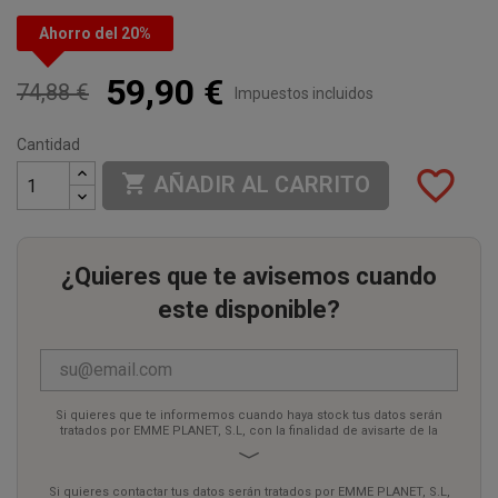
Ahorro del 20%
59,90 €
74,88 €
Impuestos incluidos
Cantidad
favorite_border

AÑADIR AL CARRITO
¿Quieres que te avisemos cuando
este disponible?
Si quieres que te informemos cuando haya stock tus datos serán
tratados por EMME PLANET, S.L, con la finalidad de avisarte de la
disponibilidad mediante correo electrónico. Dar respuesta a tu
solicitud y hacer un seguimiento posterior. La legitimación del
tratamiento es tu consentimiento, que podrás retirar en cualquier
Si quieres contactar tus datos serán tratados por EMME PLANET, S.L,
momento. Tus datos no serán cedidos a terceros. Tienes derecho a