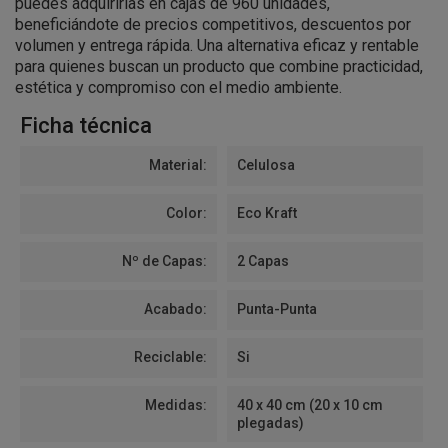
puedes adquirirlas en cajas de 960 unidades,
beneficiándote de precios competitivos, descuentos por
volumen y entrega rápida. Una alternativa eficaz y rentable
para quienes buscan un producto que combine practicidad,
estética y compromiso con el medio ambiente.
Ficha técnica
Material:
Celulosa
Color:
Eco Kraft
Nº de Capas:
2 Capas
Acabado:
Punta-Punta
Reciclable:
Si
Medidas:
40 x 40 cm (20 x 10 cm
plegadas)