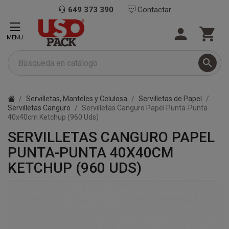
649 373 390
Contactar


MENU

Servilletas, Manteles y Celulosa
Servilletas de Papel
Servilletas Canguro
Servilletas Canguro Papel Punta-Punta
40x40cm Ketchup (960 Uds)
SERVILLETAS CANGURO PAPEL
PUNTA-PUNTA 40X40CM
KETCHUP (960 UDS)