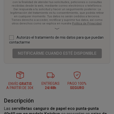
con la finalidad de atender tus solicitudes, peticiones o consultas
acceder, rectificar y suprimir tus datos, así como otros derechos
recibidas desde la web, mediante correo electrónico o telefónico.
como se explica en nuestra
Política de Privacidad
.
Dar respuesta a tu solicitud y hacer un seguimiento posterior. La
legitimación del tratamiento es tu consentimiento, que podrás retirar
en cualquier momento. Tus datos no serán cedidos a terceros.
Tienes derecho a acceder, rectificar y suprimir tus datos, así como
otros derechos como se explica en nuestra
Política de Privacidad
.
Autorizo el tratamiento de mis datos para que puedan
contactarme
NOTIFICARME CUANDO ESTÉ DISPONIBLE
ENTREGAS
PAGO 100%
ENVÍO
GRATIS
A PARTIR DE 30€
24/48h
SEGURO
Descripción
Las
servilletas canguro de papel eco punta-punta
40x40 cm en modelo Ketchup
se presentan en
cajas de