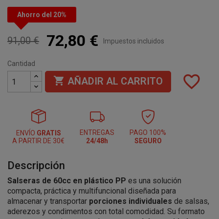
Ahorro del 20%
72,80 €
91,00 €
Impuestos incluidos
Cantidad
favorite_border

AÑADIR AL CARRITO
ENTREGAS
PAGO 100%
ENVÍO
GRATIS
A PARTIR DE 30€
24/48h
SEGURO
Descripción
Salseras de 60cc en plástico PP
es una solución
compacta, práctica y multifuncional diseñada para
almacenar y transportar
porciones individuales
de salsas,
aderezos y condimentos con total comodidad. Su formato