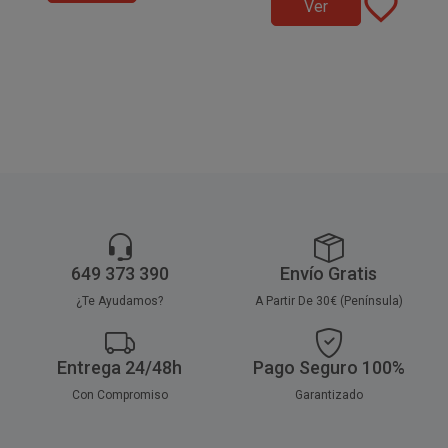
favorite_border
Ver
transparente. Estas Tarrinas con
microondas, ideales para
tapa son perfectas para salsas,
salsas y aderezos
en
aliños, condimentos y todo tipo
hostelería, catering y delivery.
de líquidos calientes como
fríos.
649 373 390
Envío Gratis
¿Te Ayudamos?
A Partir De 30€ (Península)
Entrega 24/48h
Pago Seguro 100%
Con Compromiso
Garantizado