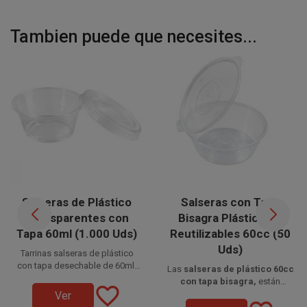
Tambien puede que necesites...
Salseras de Plástico
Salseras con Tapa
Transparentes con
Bisagra Plástico PP
Tapa 60ml (1.000 Uds)
Reutilizables 60cc (50
Uds)
Tarrinas salseras de plástico
con tapa desechable de 60ml,
Las
salseras de plástico 60cc
están fabricadas en plástico PP
Disponible a la venta en cajas
con tapa bisagra,
están
favorite_border
de 1.000 unidades, distribuidas
(Polipropileno) transparente y
fabricadas en
Disponible a la venta en
polipropileno
Ver
en 20 paquetes de 50 unidades.
las tapas en plástico PET
(PP)
paquetes de 50 unidades.
transparentes y aptas para