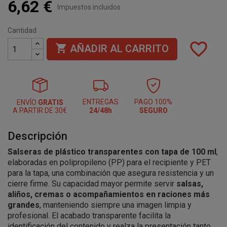
6,62 €
Impuestos incluidos
Cantidad
favorite_border

AÑADIR AL CARRITO
ENTREGAS
PAGO 100%
ENVÍO
GRATIS
A PARTIR DE 30€
24/48h
SEGURO
Descripción
Salseras de plástico transparentes con tapa de 100 ml
,
elaboradas en polipropileno (PP) para el recipiente y PET
para la tapa, una combinación que asegura resistencia y un
cierre firme. Su capacidad mayor permite servir
salsas,
aliños, cremas o acompañamientos en raciones más
grandes
, manteniendo siempre una imagen limpia y
profesional. El acabado transparente facilita la
identificación del contenido y realza la presentación tanto