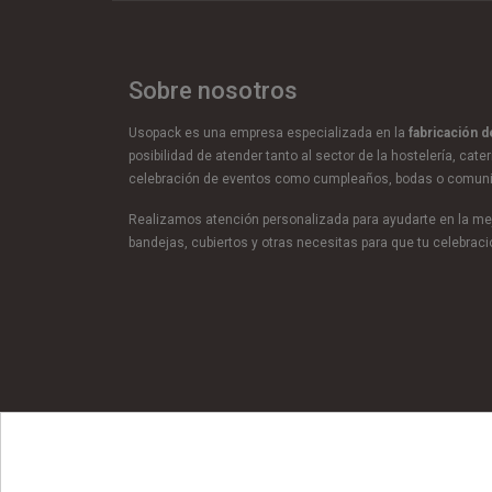
Sobre nosotros
Usopack es una empresa especializada en la
fabricación 
posibilidad de atender tanto al sector de la hostelería, cate
celebración de eventos como cumpleaños, bodas o comun
Realizamos atención personalizada para ayudarte en la mej
bandejas, cubiertos y otras necesitas para que tu celebra
© Copyright 2026 Usopack® |