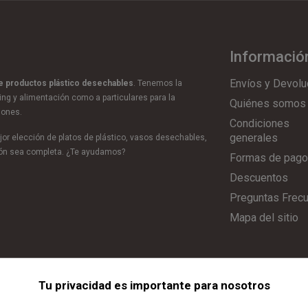
Informació
Envíos y Devolu
de productos plástico desechables
. Tenemos la
ring y alimentación como a particulares para la
Quiénes somos
iones.
Condiciones
generales
or elección de platos de plástico, vasos desechables,
ción sea completa. ¿Te ayudamos?
Formas de pago
Descuentos
Preguntas Frec
Mapa del sitio
Tu privacidad es importante para nosotros
Aviso Legal
|
Política de Privacidad
|
Política de Cookies
|
Configurar C