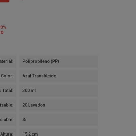
00%
RO
terial:
Polipropileno (PP)
Color:
Azul Translúcido
 Total:
300 ml
izable:
20 Lavados
clable:
Si
Altura:
15,2 cm