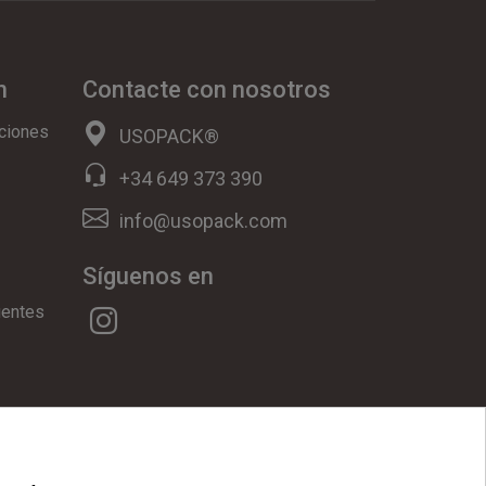
n
Contacte con nosotros
ciones
USOPACK®
+34 649 373 390
info@usopack.com
Síguenos en
uentes
ookies
|
Condiciones Generales