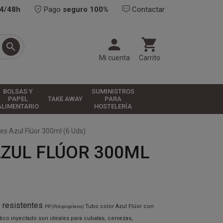
24/48h
Pago
seguro 100%
Contactar



Mi cuenta
Carrito
BOLSAS Y
SUMINISTROS
PAPEL
TAKE AWAY
PARA
ALIMENTARIO
HOSTELERÍA
es Azul Flúor 300ml (6 Uds)
AZUL FLÚOR 300ML
y resistentes
Tubo color Azul Flúor con
PP (Polipropileno)
tico inyectado son ideales para cubatas, cervezas,