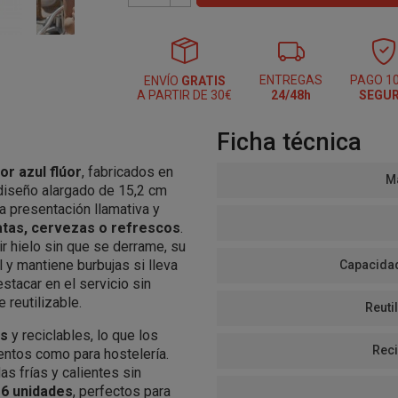
ENTREGAS
PAGO 1
ENVÍO
GRATIS
A PARTIR DE 30€
24/48h
SEGU
Ficha técnica
or azul flúor
, fabricados en
Ma
 diseño alargado de 15,2 cm
a presentación llamativa y
tas, cervezas o refrescos
.
r hielo sin que se derrame, su
l y mantiene burbujas si lleva
Capacidad
stacar en el servicio sin
 reutilizable.
Reutil
es
y reciclables, lo que los
Reci
ventos como para hostelería.
s frías y calientes sin
 6 unidades
, perfectos para