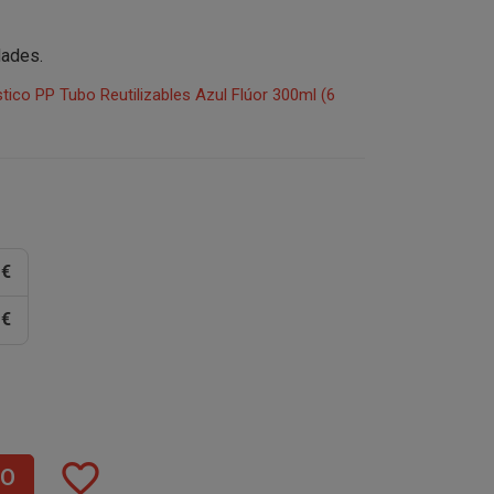
dades.
ico PP Tubo Reutilizables Azul Flúor 300ml (6
 €
 €
favorite_border
TO