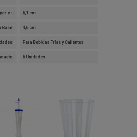
perior:
6,1 cm
o Base:
4,6 cm
idades:
Para Bebidas Frías y Calientes
aquete:
6 Unidades