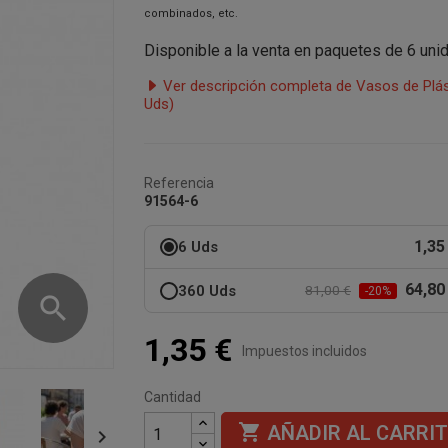
combinados, etc.
Disponible a la venta en paquetes de 6 uni
Ver descripción completa de Vasos de Plást
Uds)
Referencia
91564-6
1,35
6 Uds
64,80
360 Uds
81,00 €
-20%
search
1,35 €
Impuestos incluidos
Cantidad

AÑADIR AL CARRI
