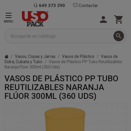
649 373 390
Contactar


MENU

Vasos, Copas y Jarras
Vasos de Plástico
Vasos de
Sidra, Cubata y Tubo
Vasos de Plástico PP Tubo Reutilizables
Naranja Flúor 300ml (360 Uds)
VASOS DE PLÁSTICO PP TUBO
REUTILIZABLES NARANJA
FLÚOR 300ML (360 UDS)