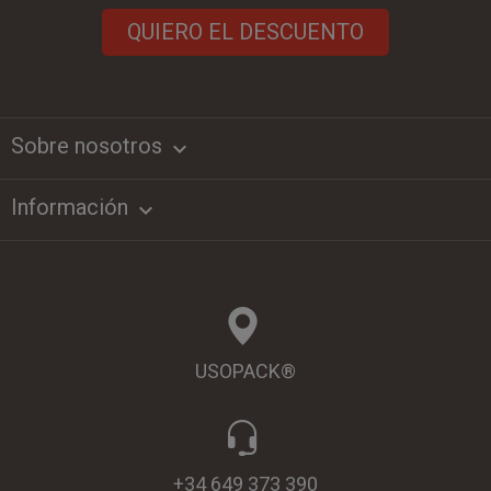
QUIERO EL DESCUENTO
Sobre nosotros
keyboard_arrow_down
Información

USOPACK®
+34 649 373 390