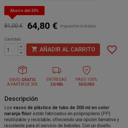
Ahorro del 20%
64,80 €
81,00 €
Impuestos incluidos
Cantidad
favorite_border

AÑADIR AL CARRITO
ENTREGAS
PAGO 100%
ENVÍO
GRATIS
A PARTIR DE 30€
24/48h
SEGURO
Descripción
Los
vasos de plástico de tubo de 300 ml en color
naranja flúor
están fabricados en polipropileno (PP)
reutilizable y reciclable, ofreciendo una opción llamativa y
resistente para el servicio de bebidas. Con un diseño