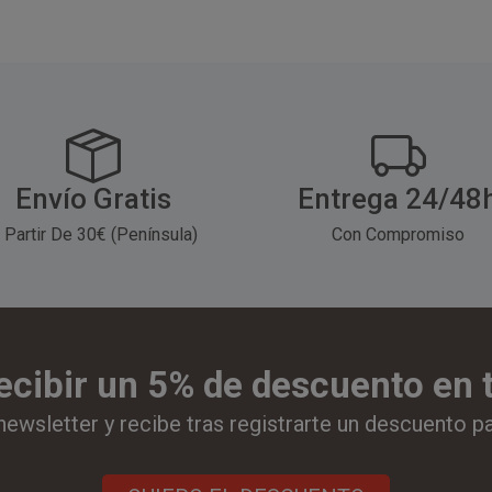
sándwiches, bocadillos,
antigrasa, es perfecto
patatas fritas y todo tipo
para envolver
de comida rápida.
hamburguesas,
s
sándwiches, bocadillos,
p
patatas fritas y todo tipo
de comida rápida.
Envío Gratis
Entrega 24/48
 Partir De 30€ (Península)
Con Compromiso
ecibir un 5% de descuento en
newsletter y recibe tras registrarte un descuento p