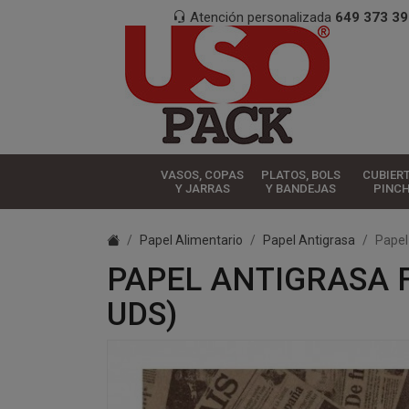
Atención personalizada
649 373 39
VASOS, COPAS
PLATOS, BOLS
CUBIER
Y JARRAS
Y BANDEJAS
PINC
Papel Alimentario
Papel Antigrasa
Papel
PAPEL ANTIGRASA F
UDS)