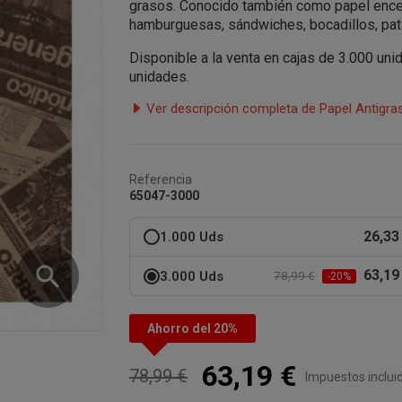
grasos. Conocido también como papel encera
hamburguesas, sándwiches, bocadillos, pata
Disponible a la venta en cajas de 3.000 uni
unidades.
Ver descripción completa de Papel Antigra
Referencia
65047-3000
26,33
1.000 Uds
search
63,19
3.000 Uds
78,99 €
-20%
Ahorro del 20%
63,19 €
78,99 €
Impuestos inclui