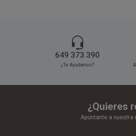
sándwiches, bocadillos,
patatas fritas y todo tipo
de comida rápida.
649 373 390
¿Te Ayudamos?
A
¿Quieres r
Apúntante a nuestra 