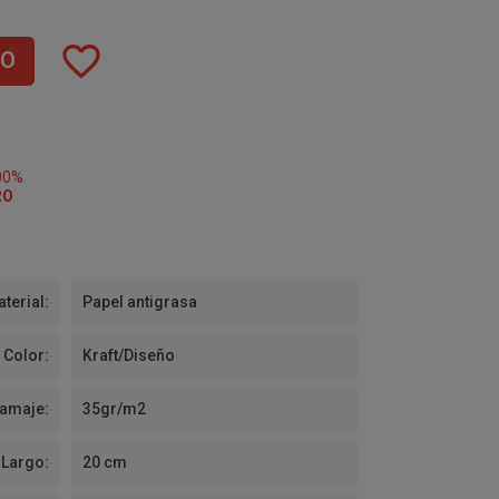
favorite_border
TO
00%
RO
terial:
Papel antigrasa
Color:
Kraft/Diseño
amaje:
35gr/m2
Largo:
20 cm