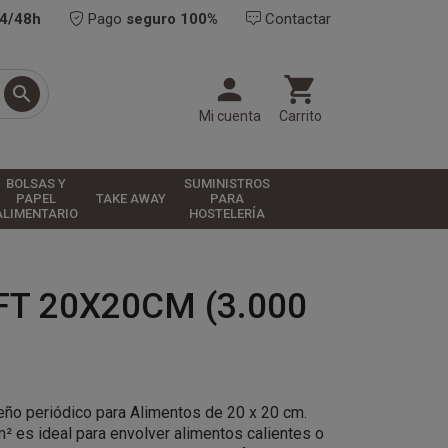
24/48h
Pago
seguro 100%
Contactar



Mi cuenta
Carrito
BOLSAS Y
SUMINISTROS
PAPEL
TAKE AWAY
PARA
ALIMENTARIO
HOSTELERÍA
T 20X20CM (3.000
eño periódico para Alimentos de 20 x 20 cm.
² es ideal para envolver alimentos calientes o