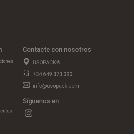
n
Contacte con nosotros
ciones
USOPACK®
+34 649 373 390
info@usopack.com
Síguenos en
uentes