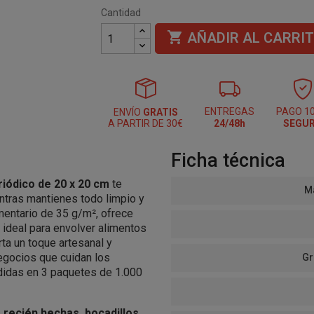
Cantidad

AÑADIR AL CARRI
ENTREGAS
PAGO 1
ENVÍO
GRATIS
A PARTIR DE 30€
24/48h
SEGU
Ficha técnica
riódico de 20 x 20 cm
te
Ma
ntras mantienes todo limpio y
mentario de 35 g/m², ofrece
, ideal para envolver alimentos
rta un toque artesanal y
egocios que cuidan los
Gr
ididas en 3 paquetes de 1.000
recién hechas, bocadillos,