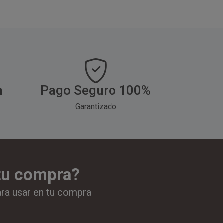
perfecto para envolver
antigrasa, es perfecto
hamburguesas,
para envolver
ándwiches, bocadillos,
hamburguesas,
atatas fritas y todo tipo
sándwiches, bocadillos,
de comida rápida.
patatas fritas y todo tipo
de comida rápida.
h
Pago Seguro 100%
Garantizado
 tu compra?
ara usar en tu compra