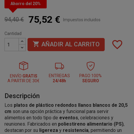
Ahorro del 20%
75,52 €
94,40 €
Impuestos incluidos
Cantidad
favorite_border

AÑADIR AL CARRITO
ENTREGAS
PAGO 100%
ENVÍO
GRATIS
A PARTIR DE 30€
24/48h
SEGURO
Descripción
Los
platos de plástico redondos llanos blancos de 20,5
cm
son una opción práctica y funcional para servir
alimentos en todo tipo de
eventos
, celebraciones y
reuniones. Fabricados en
poliestireno alimentario (PS)
,
destacan por su
ligereza
y
resistencia
, permitiendo un