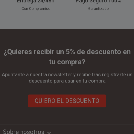
Entrega 24/48h
Pago Seguro 100%
Con Compromiso
Garantizado
¿Quieres recibir un 5% de descuento en
tu compra?
Apúntante a nuestra newsletter y recibe tras registrarte un
descuento para usar en tu compra
QUIERO EL DESCUENTO
Sobre nosotros
keyboard_arrow_down