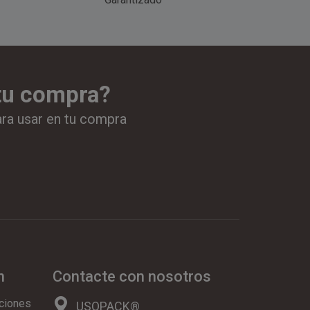
 tu compra?
ara usar en tu compra
n
Contacte con nosotros
ciones
USOPACK®