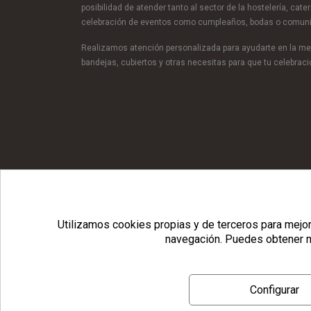
posibilidad de atender tanto al sector de la hostelería, cate
celebración de eventos como cumpleaños, bodas o comun
Realizamos atención personalizada para ayudarte en la mej
bandejas, cubiertos y otras necesitas para que tu celebra
© Copyright 2026 Usopack® |
Utilizamos cookies propias y de terceros para mejora
navegación.
Puedes obtener m
Configurar