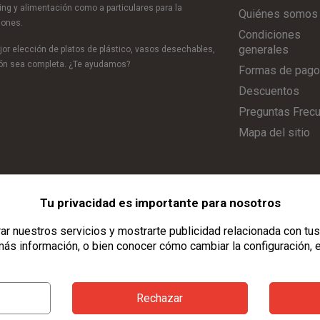
ring y alimentación como a particulares para la
Quiénes somos
iones.
Condiciones
generales
or elección de platos de plástico, vasos desechables,
ción sea completa. ¿Te ayudamos?
Formas de pago
Descuentos
Preguntas Frec
Mapa del sitio
Tu privacidad es importante para nosotros
Aviso Legal
|
Política de Privacidad
|
Política de Cookies
|
Configurar C
r nuestros servicios y mostrarte publicidad relacionada con tus
ás información, o bien conocer cómo cambiar la configuración, 
Rechazar