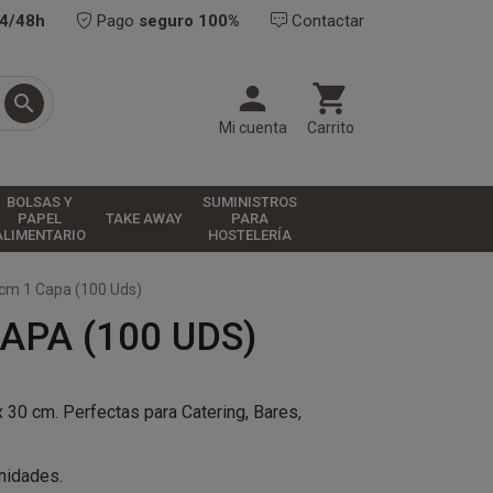
24/48h
Pago
seguro 100%
Contactar



Mi cuenta
Carrito
BOLSAS Y
SUMINISTROS
PAPEL
TAKE AWAY
PARA
ALIMENTARIO
HOSTELERÍA
0cm 1 Capa (100 Uds)
APA (100 UDS)
 30 cm. Perfectas para Catering, Bares,
unidades.