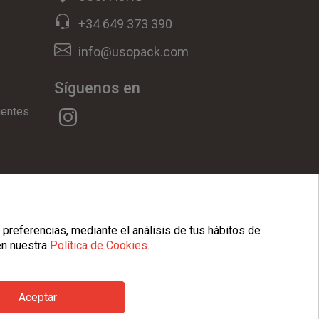
+34 649 373 390
info@usopack.com
Síguenos en
uentes
ookies
|
Condiciones Generales
 preferencias, mediante el análisis de tus hábitos de
en nuestra
Política de Cookies
.
Aceptar