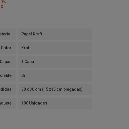
00%
RO
terial:
Papel Kraft
Color:
Kraft
 Capas:
1 Capa
clable:
Si
didas:
30 x 30 cm (15 x15 cm plegadas)
aquete:
100 Unidades