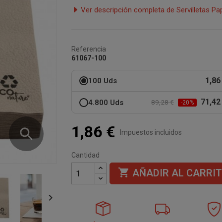
Ver descripción completa de Servilletas P
Referencia
61067-100
1,86
100 Uds
71,42
4.800 Uds
89,28 €
-20%
1,86 €
search
Impuestos incluidos
Cantidad

AÑADIR AL CARRI
