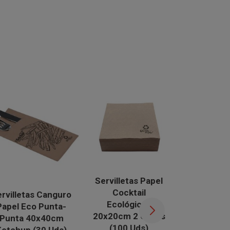
Servilletas Papel
Servillet
Cocktail
Ecológica
rvilletas Canguro
Ecológicas
Punta 4
Papel Eco Punta-
20x20cm 2 Capas
(1.200
Punta 40x40cm
(100 Uds)