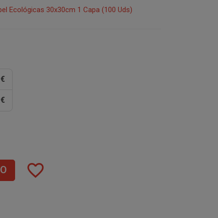
apel Ecológicas 30x30cm 1 Capa (100 Uds)
 €
 €
favorite_border
TO