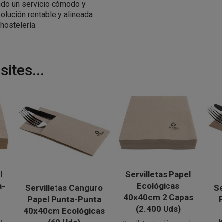
ando un servicio cómodo y
solución rentable y alineada
hostelería.
ites...
l
Servilletas Papel
a-
Ecológicas
Servilletas Canguro
Se
m
40x40cm 2 Capas
Papel Punta-Punta
(2.400 Uds)
40x40cm Ecológicas