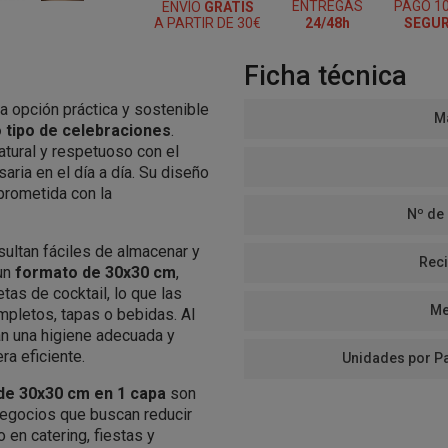
ENTREGAS
PAGO 1
ENVÍO
GRATIS
A PARTIR DE 30€
24/48h
SEGU
Ficha técnica
a opción práctica y sostenible
Ma
o tipo de celebraciones
.
atural y respetuoso con el
aria en el día a día. Su diseño
prometida con la
Nº de
esultan fáciles de almacenar y
Reci
 un
formato de 30x30 cm
,
tas de cocktail, lo que las
Me
pletos, tapas o bebidas. Al
an una higiene adecuada y
ra eficiente.
Unidades por P
 de 30x30 cm en 1 capa
son
negocios que buscan reducir
 en catering, fiestas y