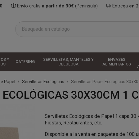
0
Envío gratis
a partir de 30€
(Península)
Entrega
en 
TOS Y
SERVILLETAS, MANTELES Y
ENVASES
CATERING
HOS
CELULOSA
ALIMENTARIOS
de Papel
Servilletas Ecológicas
Servilletas Papel Ecológicas 30x3
 ECOLÓGICAS 30X30CM 1 C
Servilletas Ecológicas de Papel 1
capa
30 x
Fiestas, Restaurantes, etc.
Disponible a la venta en paquetes de 100 