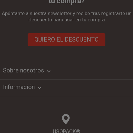
tu compra?
Apúntante a nuestra newsletter y recibe tras registrarte un
descuento para usar en tu compra
QUIERO EL DESCUENTO
Sobre nosotros
keyboard_arrow_down
Información

USOPACK®