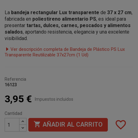
La
bandeja rectangular Lux transparente
de
37 x 27 cm
,
fabricada en
poliestireno alimentario PS
, es ideal para
presentar
tartas, dulces, carnes, pescados y alimentos
salados
, aportando resistencia, elegancia y una excelente
visibilidad.
Ver descripción completa de Bandeja de Plástico PS Lux
Transparente Reutilizable 37x27cm (1 Ud)
Referencia
16123
3,95 €
Impuestos incluidos
Cantidad
favorite_border

AÑADIR AL CARRITO