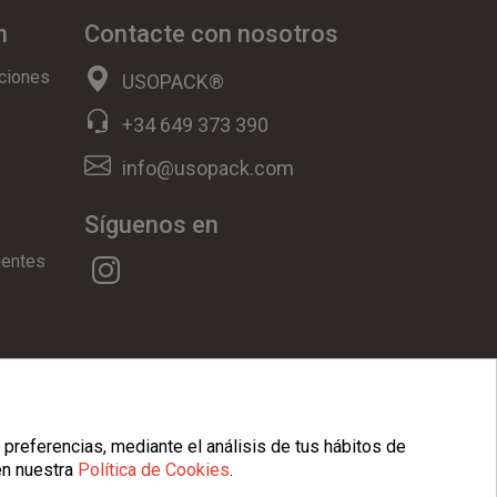
n
Contacte con nosotros
ciones
USOPACK®
+34 649 373 390
info@usopack.com
Síguenos en
uentes
ookies
|
Condiciones Generales
 preferencias, mediante el análisis de tus hábitos de
en nuestra
Política de Cookies
.