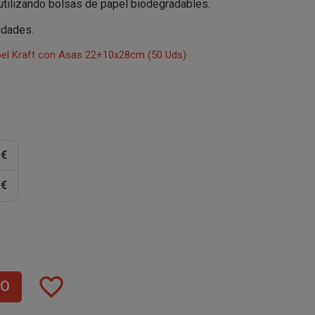
utilizando bolsas de papel biodegradables.
nidades.
pel Kraft con Asas 22+10x28cm (50 Uds)
 €
 €
favorite_border
TO