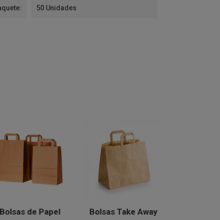
aquete:
50 Unidades
Bolsas de Papel
Bolsas Take Away
Bolsas d