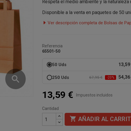
Respeta el medio ambiente y la naturaleza 
Disponible a la venta en paquetes de 50 u
Ver descripción completa de Bolsas de Pa
Referencia
65501-50
13,59
50 Uds
search
54,36
250 Uds
67,95 €
-20%
13,59 €
Impuestos incluidos
Cantidad

AÑADIR AL CARRI