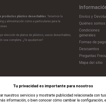
Informació
Envíos y Devolu
de productos plástico desechables
. Tenemos la
ring y alimentación como a particulares para la
Quiénes somos
iones.
Condiciones
generales
or elección de platos de plástico, vasos desechables,
ción sea completa. ¿Te ayudamos?
Formas de pago
Descuentos
Preguntas Frec
Mapa del sitio
Tu privacidad es importante para nosotros
Aviso Legal
|
Política de Privacidad
|
Política de Cookies
|
Configurar C
r nuestros servicios y mostrarte publicidad relacionada con tus
ás información, o bien conocer cómo cambiar la configuración, 