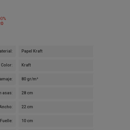
00%
RO
terial:
Papel Kraft
Color:
Kraft
amaje:
80 gr/m²
n asas:
28 cm
Ancho:
22 cm
Fuelle:
10 cm