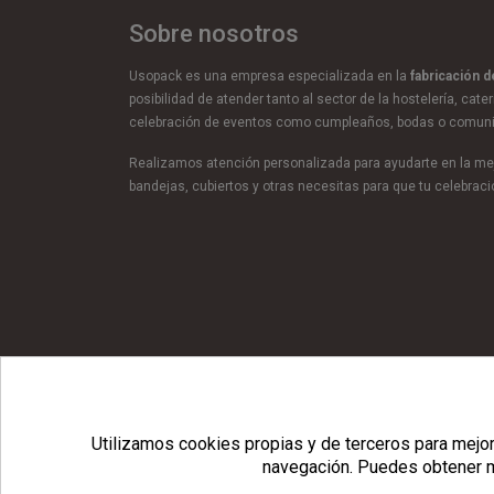
Sobre nosotros
Usopack es una empresa especializada en la
fabricación 
posibilidad de atender tanto al sector de la hostelería, cate
celebración de eventos como cumpleaños, bodas o comun
Realizamos atención personalizada para ayudarte en la mej
bandejas, cubiertos y otras necesitas para que tu celebra
© Copyright 2026 Usopack® |
Utilizamos cookies propias y de terceros para mejora
navegación.
Puedes obtener m