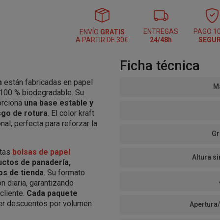
ENTREGAS
PAGO 1
ENVÍO
GRATIS
A PARTIR DE 30€
24/48h
SEGU
Ficha técnica
m
están fabricadas en papel
Ma
y 100 % biodegradable. Su
porciona
una base estable y
sgo de rotura
. El color kraft
nal, perfecta para reforzar la
Gr
stas
bolsas de papel
Altura si
ctos de panadería,
os de tienda
. Su formato
n diaria, garantizando
cliente.
Cada paquete
ner descuentos por volumen
Apertura/