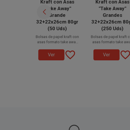
Kraft con Asas
Kraft con Asas
"Take Away"
"Take Away"
Grande
Grandes
32+22x26cm 80gr
32+22x26cm 80
(50 Uds)
(250 Uds)
Bolsas de papel kraft con
Bolsas de papel kraft 
asas formato take away
asas formato take aw
grandes de 32+22x26 cm,
Disponible a la venta en
grande de 32+22x26 c
Disponible a la venta 
favorite_border
favorite_bord
paquetes de 50 unidades.
fabricadas en papel kraft
fabricadas en papel kr
cajas de 250 unidades
Ver
Ver
de 80 g.
distribuidas en 5
de 80 g.
paquetes de 50 unidad