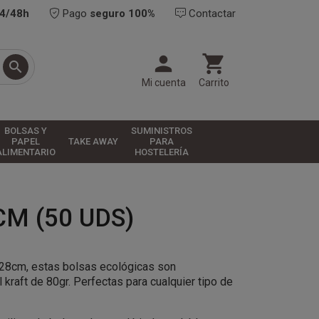
24/48h
Pago
seguro 100%
Contactar



Mi cuenta
Carrito
BOLSAS Y
SUMINISTROS
PAPEL
TAKE AWAY
PARA
ALIMENTARIO
HOSTELERÍA
M (50 UDS)
28cm, estas bolsas ecológicas son
kraft de 80gr. Perfectas para cualquier tipo de