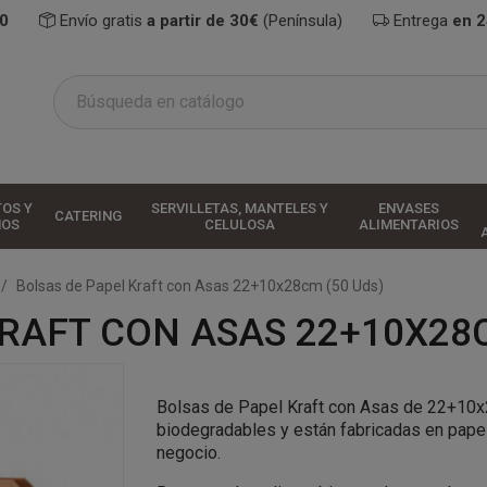
0
Envío gratis
a partir de 30€
(Península)
Entrega
en 
TOS Y
SERVILLETAS, MANTELES Y
ENVASES
CATERING
HOS
CELULOSA
ALIMENTARIOS
Bolsas de Papel Kraft con Asas 22+10x28cm (50 Uds)
RAFT CON ASAS 22+10X28C
Bolsas de Papel Kraft con Asas de 22+10x
biodegradables y están fabricadas en papel 
negocio.