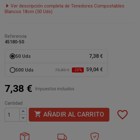
Ver descripción completa de Tenedores Compostables
Blancos 18cm (50 Uds)
Referencia
45180-50
7,38 €
50 Uds
59,04 €
500 Uds
73,80 €
-20%
7,38 €
Impuestos incluidos
Cantidad
favorite_border

AÑADIR AL CARRITO