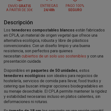
ENTREGAS
PAGO 100%
ENVÍO
GRATIS
A PARTIR DE 30€
24/48h
SEGURO
Descripción
Los
tenedores compostables blancos
están fabricados
en CPLA, un material de origen vegetal que ofrece una
alternativa ecológica, robusta y libre de plásticos
convencionales. Con un diseño limpio y una buena
resistencia, son perfectos para quienes
necesitan
cubiertos de un solo uso sostenibles
y con una
presentación cuidada.
Disponibles en
paquetes de 50 unidades
, estos
tenedores ecológicos
son ideales para negocios de
hostelería, servicios de comida para llevar, food trucks y
catering que buscan integrar opciones biodegradables en
su menaje desechable. El CPLA permite mantener la rigidez
y estabilidad necesarias incluso en platos calientes, sin
deformaciones ni roturas.
Su
tamaño de 18 cm
los convierte en una opción versátil