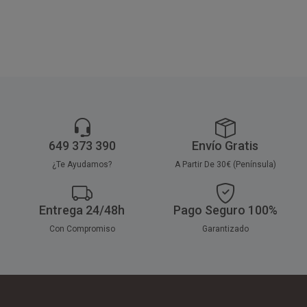
práctico.
Poliestireno).
Perfectos para Bares,
Restaurantes, Comedores y
Hostelería.
Disponible a la venta en
paquetes de 25 sets.
649 373 390
Envío Gratis
¿Te Ayudamos?
A Partir De 30€ (Península)
Entrega 24/48h
Pago Seguro 100%
Con Compromiso
Garantizado