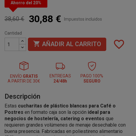
Ahorro del 20%
30,88 €
38,60 €
Impuestos incluidos
Cantidad
favorite_border

AÑADIR AL CARRITO
ENTREGAS
PAGO 100%
ENVÍO
GRATIS
A PARTIR DE 30€
24/48h
SEGURO
Descripción
Estas
cucharitas de plástico blancas para Café o
Postres
en formato caja son la opción
ideal para
negocios de hostelería, catering o eventos
que
requieren grandes volúmenes de menaje desechable con
buena presencia. Fabricadas en poliestireno alimentario