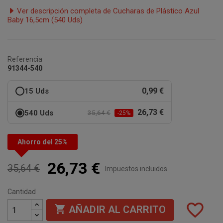
Ver descripción completa de Cucharas de Plástico Azul
Baby 16,5cm (540 Uds)
Referencia
91344-540
0,99 €
15 Uds
26,73 €
540 Uds
35,64 €
-25%
Ahorro del 25%
26,73 €
35,64 €
Impuestos incluidos
Cantidad
favorite_border

AÑADIR AL CARRITO