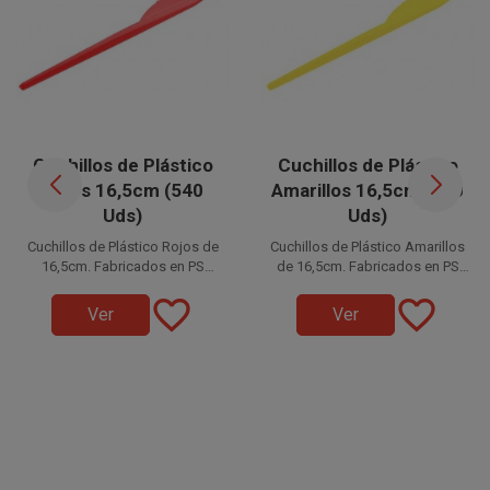
Cuchillos de Plástico
Cuchillos de Plástico
Rojos 16,5cm (540
Amarillos 16,5cm (540
Uds)
Uds)
Cuchillos de Plástico Rojos de
Cuchillos de Plástico Amarillos
16,5cm. Fabricados en PS
de 16,5cm. Fabricados en PS
Disponible a la venta en cajas
(Poliestireno). Prácticos a la
Disponible a la venta en cajas
(Poliestireno). Prácticos a la
favorite_border
favorite_border
de 540 unidades, distribuidas
hora de celebrar cualquier
de 540 unidades, distribuidas
hora de celebrar cualquier
Ver
Ver
evento, fiestas, cumpleaños,
en 36 paquetes de 15
evento, fiestas, cumpleaños,
en 36 paquetes de 15
comidas, etc.
unidades.
comidas, etc.
unidades.