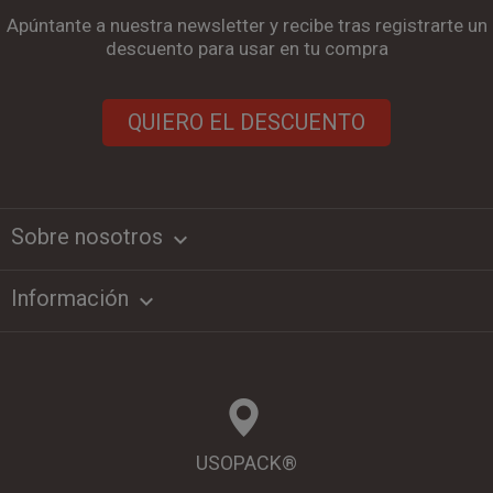
Apúntante a nuestra newsletter y recibe tras registrarte un
descuento para usar en tu compra
QUIERO EL DESCUENTO
Sobre nosotros
keyboard_arrow_down
Información

USOPACK®