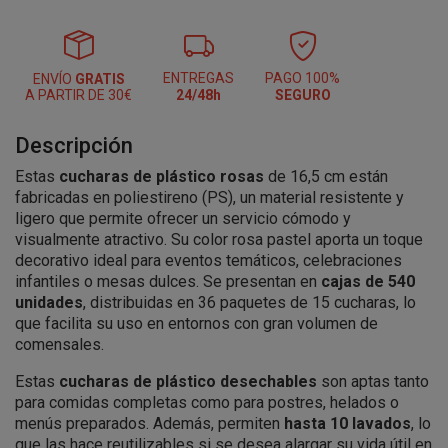
ENTREGAS
PAGO 100%
ENVÍO
GRATIS
A PARTIR DE 30€
24/48h
SEGURO
Descripción
Estas
cucharas de plástico rosas
de 16,5 cm están
fabricadas en poliestireno (PS), un material resistente y
ligero que permite ofrecer un servicio cómodo y
visualmente atractivo. Su color rosa pastel aporta un toque
decorativo ideal para eventos temáticos, celebraciones
infantiles o mesas dulces. Se presentan en
cajas de 540
unidades
, distribuidas en 36 paquetes de 15 cucharas, lo
que facilita su uso en entornos con gran volumen de
comensales.
Estas
cucharas de plástico desechables
son aptas tanto
para comidas completas como para postres, helados o
menús preparados. Además, permiten
hasta 10 lavados
, lo
que las hace reutilizables si se desea alargar su vida útil en