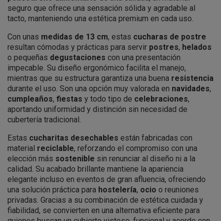
seguro que ofrece una sensación sólida y agradable al
tacto, manteniendo una estética premium en cada uso.
Con unas
medidas de 13 cm
, estas
cucharas de postre
resultan cómodas y prácticas para servir
postres
,
helados
o pequeñas
degustaciones
con una presentación
impecable. Su diseño ergonómico facilita el manejo,
mientras que su estructura garantiza una buena
resistencia
durante el uso. Son una opción muy valorada en
navidades
,
cumpleaños
,
fiestas
y todo tipo de
celebraciones
,
aportando uniformidad y distinción sin necesidad de
cubertería tradicional.
Estas
cucharitas desechables
están fabricadas con
material
reciclable
, reforzando el compromiso con una
elección más
sostenible
sin renunciar al diseño ni a la
calidad. Su acabado brillante mantiene la apariencia
elegante incluso en eventos de gran afluencia, ofreciendo
una solución práctica para
hostelería
,
ocio
o reuniones
privadas. Gracias a su combinación de estética cuidada y
fiabilidad, se convierten en una alternativa eficiente para
quienes buscan un cubierto vistoso, funcional y acorde con