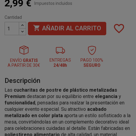
2,99 €
Impuestos incluidos
Cantidad
favorite_border

AÑADIR AL CARRITO
ENTREGAS
PAGO 100%
ENVÍO
GRATIS
A PARTIR DE 30€
24/48h
SEGURO
Descripción
Las
cucharitas de postre de plástico metalizadas
Premium
destacan por su equilibrio entre
elegancia
y
funcionalidad
, pensadas para realzar la presentación en
cualquier evento especial. Su atractivo
acabado
metalizado en color plata
aporta un estilo sofisticado a la
mesa, convirtiéndolas en un complemento decorativo ideal
para celebraciones cuidadas al detalle. Están fabricadas en
poliestireno alimentario
de alta calidad, un material