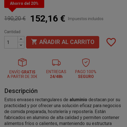
Ahorro del 20%
152,16 €
190,20 €
Impuestos incluidos
Cantidad
favorite_border

AÑADIR AL CARRITO
ENTREGAS
PAGO 100%
ENVÍO
GRATIS
A PARTIR DE 30€
24/48h
SEGURO
Descripción
Estos envases rectangulares de
aluminio
destacan por su
practicidad y por ofrecer una solución eficaz para negocios
de comida preparada, hostelería y repostería. Están
fabricados en aluminio de alta calidad y permiten contener
alimentos fríos o calientes, manteniendo su estructura