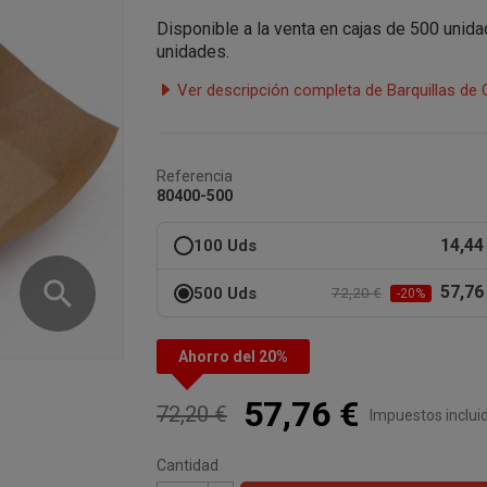
Disponible a la venta en cajas de 500 unid
unidades.
Ver descripción completa de Barquillas de 
Referencia
80400-500
14,44
100 Uds
search
57,76
500 Uds
72,20 €
-20%
Ahorro del 20%
57,76 €
72,20 €
Impuestos inclui
Cantidad