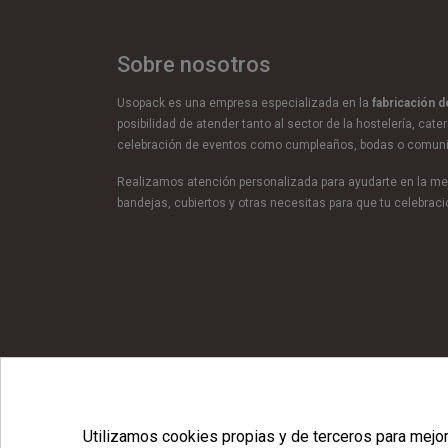
Sobre nosotros
Usopack es una empresa especializada en la
fabricación 
posibilidad de atender tanto al sector de la hostelería, cate
celebración de eventos como cumpleaños, bodas o comun
Realizamos atención personalizada para ayudarte en la mej
bandejas, cubiertos y otras necesitas para que tu celebra
© Copyright 2026 Usopack® |
Utilizamos cookies propias y de terceros para mejora