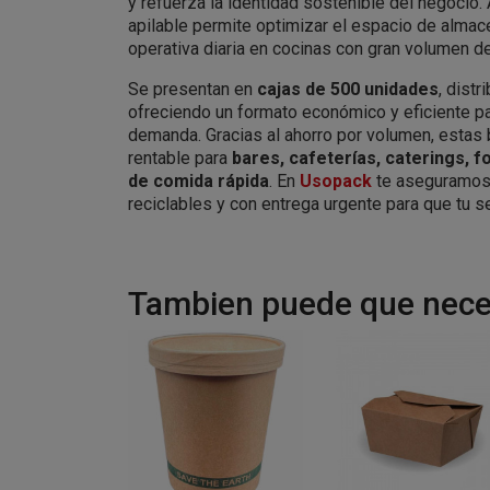
y refuerza la identidad sostenible del negocio.
apilable permite optimizar el espacio de almace
operativa diaria en cocinas con gran volumen d
Se presentan en
cajas de 500 unidades
, dist
ofreciendo un formato económico y eficiente pa
demanda. Gracias al ahorro por volumen, estas b
rentable para
bares, cafeterías, caterings, f
de comida rápida
. En
Usopack
te aseguramos 
reciclables y con entrega urgente para que tu s
Tambien puede que neces