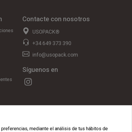
n
Contacte con nosotros
ciones
USOPACK®
+34 649 373 390
info@usopack.com
Síguenos en
uentes
ookies
|
Condiciones Generales
 preferencias, mediante el análisis de tus hábitos de