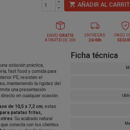

AÑADIR AL CARRI
ENTREGAS
PAGO 1
ENVÍO
GRATIS
A PARTIR DE 30€
24/48h
SEGU
Ficha técnica
una solución práctica,
Ma
ría, fast food y comida para
terior PE, resisten el
es, manteniendo la rigidez del
rmite una presentación
 directo en cualquier ocasión.
Util
ase de 10,5 x 7,2 cm
, estas
para patatas fritas,
ostres
. Su acabado natural
Me
 que conecta con los clientes