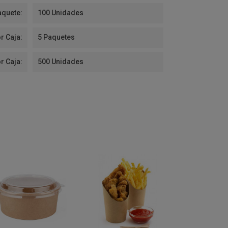
aquete:
100 Unidades
r Caja:
5 Paquetes
r Caja:
500 Unidades