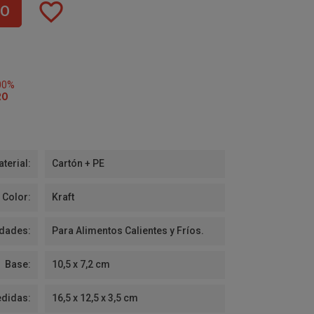
favorite_border
TO
00%
RO
terial:
Cartón + PE
Color:
Kraft
idades:
Para Alimentos Calientes y Fríos.
Base:
10,5 x 7,2 cm
didas:
16,5 x 12,5 x 3,5 cm