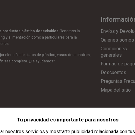
Informació
Envíos y Devolu
de productos plástico desechables
. Tenemos la
ring y alimentación como a particulares para la
Quiénes somos
iones.
Condiciones
generales
or elección de platos de plástico, vasos desechables,
ción sea completa. ¿Te ayudamos?
Formas de pago
Descuentos
Preguntas Frec
Mapa del sitio
Tu privacidad es importante para nosotros
Aviso Legal
|
Política de Privacidad
|
Política de Cookies
|
Configurar C
r nuestros servicios y mostrarte publicidad relacionada con tus