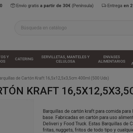
0
Envío gratis
a partir de 30€
(Península)
Entrega
en 
TOS Y
SERVILLETAS, MANTELES Y
ENVASES
CATERING
HOS
CELULOSA
ALIMENTARIOS
arquillas de Cartón Kraft 16,5x12,5x3,5cm 400ml (500 Uds)
TÓN KRAFT 16,5X12,5X3,5
Barquillas de cartón kraft para comida par
base. Fabricadas en cartón para uso alimen
Deliveri y Food Truck. Estas Barquillas de 
fritas, nuggets, fritos de todo tipo y cualqu