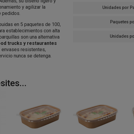
 Además, su diseño ligero y
namiento y agilizar la
Unidades por P
e pedidos.
Paquetes po
ribuidas en 5 paquetes de 100,
ra establecimientos con alta
Unidades po
arquillas son una alternativa
ood trucks y restaurantes
envases resistentes,
ervicio nunca se detenga.
ites...