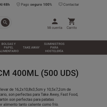
24/48h
Pago
seguro 100%
Contactar



Mi cuenta
Carrito
BOLSAS Y
SUMINISTROS
PAPEL
TAKE AWAY
PARA
ALIMENTARIO
HOSTELERÍA
CM 400ML (500 UDS)
a llevar de 16,2x10,8x3,5cm y 10,5x7,2cm de
tario, son perfectas para Take Awey, Fast Food,
Cartón son perfectas para patatas
ier alimento tanto caliente como frío.