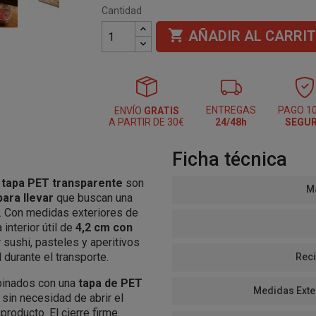
Cantidad

AÑADIR AL CARRI
ENTREGAS
PAGO 1
ENVÍO
GRATIS
A PARTIR DE 30€
24/48h
SEGU
Ficha técnica
n tapa PET transparente
son
Ma
ara llevar
que buscan una
a. Con medidas exteriores de
 interior útil de
4,2 cm con
 sushi, pasteles y aperitivos
durante el transporte.
Reci
inados con una
tapa de PET
Medidas Exte
 sin necesidad de abrir el
roducto. El cierre firme