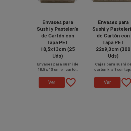
Envases para
Envases para
Sushi y Pastelería
Sushi y Pasteler
de Cartón con
de Cartón con
Tapa PET
Tapa PET
18,5x13cm (25
22x9,3cm (300
Uds)
Uds)
Envases para sushi de
Cajas para sushi
d
18,5 x 13 cm
en
cartón
cartón kraft
con
tap
Disponible a la venta en
kraft
con
tapa PET
Disponible a la venta 
PET
, medidas
22 x 9,
favorite_border
favorite_bord
paquetes de 25 unidades.
transparente
, altura 4,2
cm
cajas de 300 unidades
, base
19,6 x 6,6 c
Ver
Ver
cm, ideales para comida
altura
distribuidas en 12
4,2 cm
, perfect
para llevar como sushi,
paquetes de 25 unidad
para sushi, repostería
pasteles y aperitivos,
comida para llevar co
seguros y 100%
presentación segura 
reciclables.
reciclable.