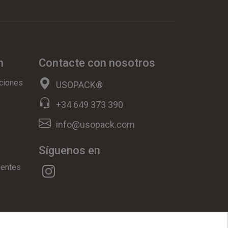
n
Contacte con nosotros
ciones
USOPACK®
+34 649 373 390
info@usopack.com
Síguenos en
uentes