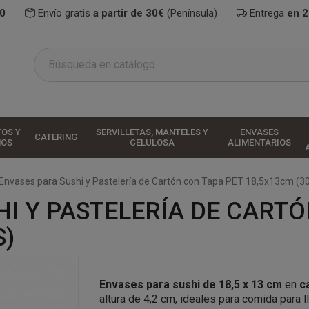
0
Envío gratis
a partir de 30€
(Península)
Entrega
en 
TOS Y
SERVILLETAS, MANTELES Y
ENVASES
CATERING
HOS
CELULOSA
ALIMENTARIOS
Envases para Sushi y Pastelería de Cartón con Tapa PET 18,5x13cm (3
I Y PASTELERÍA DE CARTÓ
S)
Envases para sushi de 18,5 x 13 cm
en
c
altura de 4,2 cm, ideales para comida para l