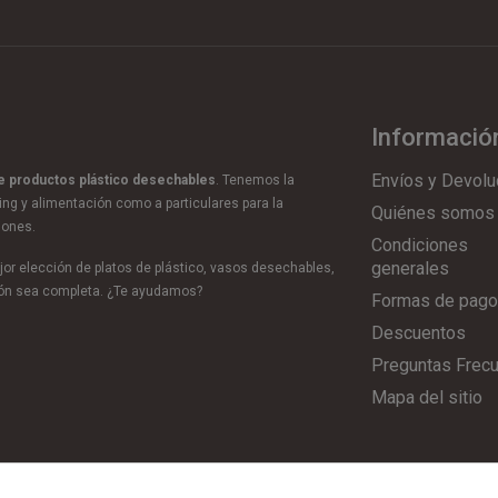
Informació
Envíos y Devolu
de productos plástico desechables
. Tenemos la
ring y alimentación como a particulares para la
Quiénes somos
iones.
Condiciones
generales
or elección de platos de plástico, vasos desechables,
ción sea completa. ¿Te ayudamos?
Formas de pago
Descuentos
Preguntas Frec
Mapa del sitio