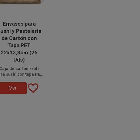
Envases para
ushi y Pastelería
de Cartón con
Tapa PET
22x13,8cm (25
Uds)
Caja de cartón kraft
ra sushi
con
tapa PET
ransparente
isponible a la venta en
, medidas
favorite_border
quetes de 25 unidades.
 x 13,8 cm
, base
19,6 x
Ver
1,3 cm
y altura
4,2 cm
,
ideal para comida para
llevar, sushi, pasteles y
elaboraciones saladas
on presentación segura
y reciclable.