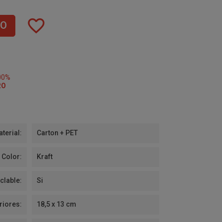
favorite_border
TO
00%
RO
terial:
Carton + PET
Color:
Kraft
clable:
Si
riores:
18,5 x 13 cm