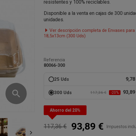
resistentes y 100% reciclables.
Disponible a la venta en cajas de 300 unid
unidades.
Ver descripción completa de Envases para 
18,5x13cm (300 Uds)
Referencia
80066-300
9,78
25 Uds
search
93,89
300 Uds
117,36 €
-20%
Ahorro del 20%
93,89 €
117,36 €
Impuestos incl
