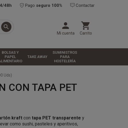
24/48h
Pago
seguro 100%
Contactar



Mi cuenta
Carrito
BOLSAS Y
SUMINISTROS
PAPEL
TAKE AWAY
PARA
ALIMENTARIO
HOSTELERÍA
00 Uds)
N CON TAPA PET
artón kraft
con
tapa PET transparente
y
levar como sushi, pasteles y aperitivos,