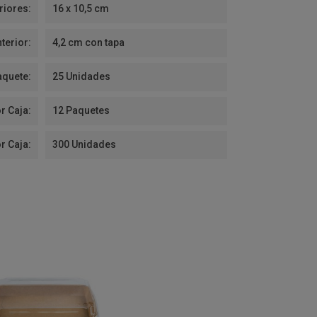
riores:
16 x 10,5 cm
nterior:
4,2 cm con tapa
aquete:
25 Unidades
r Caja:
12 Paquetes
r Caja:
300 Unidades