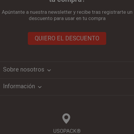
Apúntante a nuestra newsletter y recibe tras registrarte un
descuento para usar en tu compra
QUIERO EL DESCUENTO
Sobre nosotros
keyboard_arrow_down
Información

USOPACK®