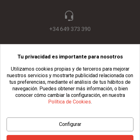
+34 649 373 390
Tu privacidad es importante para nosotros
info@usopack.com
Utilizamos cookies propias y de terceros para mejorar
nuestros servicios y mostrarte publicidad relacionada con
tus preferencias, mediante el análisis de tus hábitos de
navegación.
Puedes obtener más información, o bien
conocer cómo cambiar la configuración, en nuestra
Política de Cookies
.
© Copyright 2026 Usopack® |
Aviso Legal
|
Política de Privacidad
Configurar
|
Política de Cookies
|
Configurar Cookies
|
Condiciones Generales