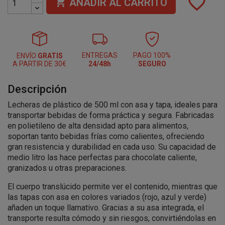
favorite_border

AÑADIR AL CARRITO
ENTREGAS
PAGO 100%
ENVÍO
GRATIS
A PARTIR DE 30€
24/48h
SEGURO
Descripción
Lecheras de plástico de 500 ml con asa y tapa, ideales para
transportar bebidas de forma práctica y segura. Fabricadas
en polietileno de alta densidad apto para alimentos,
soportan tanto bebidas frías como calientes, ofreciendo
gran resistencia y durabilidad en cada uso. Su capacidad de
medio litro las hace perfectas para chocolate caliente,
granizados u otras preparaciones.
El cuerpo translúcido permite ver el contenido, mientras que
las tapas con asa en colores variados (rojo, azul y verde)
añaden un toque llamativo. Gracias a su asa integrada, el
transporte resulta cómodo y sin riesgos, convirtiéndolas en