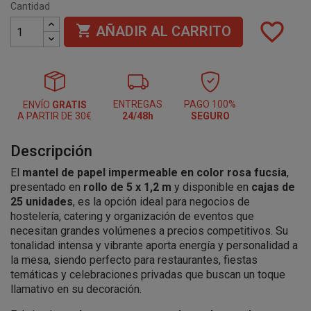
Cantidad
favorite_border

AÑADIR AL CARRITO
ENTREGAS
PAGO 100%
ENVÍO
GRATIS
A PARTIR DE 30€
24/48h
SEGURO
Descripción
El
mantel de papel impermeable en color rosa fucsia
,
presentado en
rollo de 5 x 1,2 m
y disponible en
cajas de
25 unidades
, es la opción ideal para negocios de
hostelería, catering y organización de eventos que
necesitan grandes volúmenes a precios competitivos. Su
tonalidad intensa y vibrante aporta energía y personalidad a
la mesa, siendo perfecto para restaurantes, fiestas
temáticas y celebraciones privadas que buscan un toque
llamativo en su decoración.