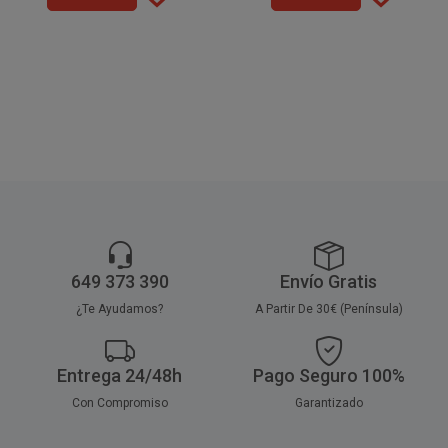
capas, base de papel y capa
25 rollos de 5 x 1,2m.
capas, base de papel y capa
protectora de film transparente
protectora de film transparente
e impermeable. Estos manteles
e impermeable. Estos manteles
de papel desechables son
de papel desechables son
altamente resistentes y
altamente resistentes y
duraderos.
duraderos.
649 373 390
Envío Gratis
¿Te Ayudamos?
A Partir De 30€ (Península)
Entrega 24/48h
Pago Seguro 100%
Con Compromiso
Garantizado