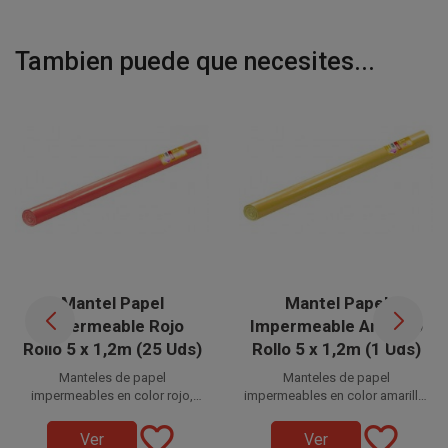
Tambien puede que necesites...
Mantel Papel
Mantel Papel
Impermeable Rojo
Impermeable Amarillo
Rollo 5 x 1,2m (25 Uds)
Rollo 5 x 1,2m (1 Uds)
Manteles de papel
Manteles de papel
impermeables en color rojo,
impermeables en color amarillo,
Disponible a la venta en cajas
presentado en rollo de 5 x 1,2
Disponible a la venta en Rollos
presentado en rollo de 5 x 1,2
favorite_border
favorite_border
de 25 unidades, distribuidas en
metros. Fabricado en dos
metros. Fabricado en dos
de 5 x 1,2m.
Ver
Ver