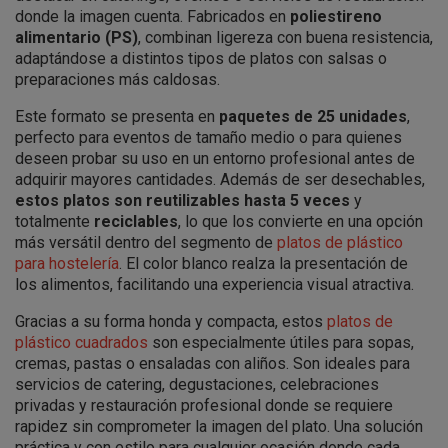
donde la imagen cuenta. Fabricados en
poliestireno
alimentario (PS)
, combinan ligereza con buena resistencia,
adaptándose a distintos tipos de platos con salsas o
preparaciones más caldosas.
Este formato se presenta en
paquetes de 25 unidades
,
perfecto para eventos de tamaño medio o para quienes
deseen probar su uso en un entorno profesional antes de
adquirir mayores cantidades. Además de ser desechables,
estos platos son reutilizables hasta 5 veces
y
totalmente
reciclables
, lo que los convierte en una opción
más versátil dentro del segmento de
platos de plástico
para hostelería
. El color blanco realza la presentación de
los alimentos, facilitando una experiencia visual atractiva.
Gracias a su forma honda y compacta, estos
platos de
plástico cuadrados
son especialmente útiles para sopas,
cremas, pastas o ensaladas con aliños. Son ideales para
servicios de catering, degustaciones, celebraciones
privadas y restauración profesional donde se requiere
rapidez sin comprometer la imagen del plato. Una solución
práctica y con estilo para cualquier ocasión donde cada