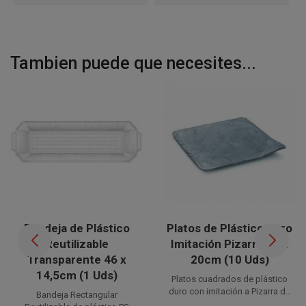
Tambien puede que necesites...
Bandeja de Plástico
Platos de Plástico Duro
Reutilizable
Imitación Pizarra 20 x
Transparente 46 x
20cm (10 Uds)
14,5cm (1 Uds)
Platos cuadrados de plástico
duro con imitación a Pizarra de
Bandeja Rectangular
20 x 20cm. Con un acabado a