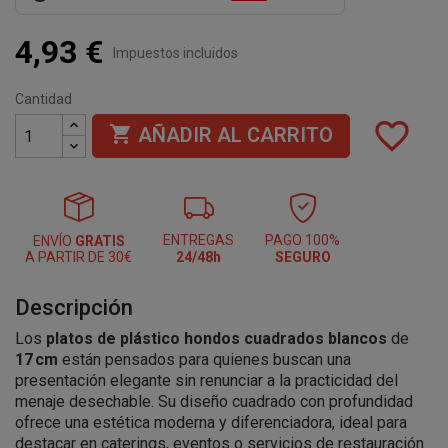
4,93 €
Impuestos incluidos
Cantidad
favorite_border

AÑADIR AL CARRITO
ENTREGAS
PAGO 100%
ENVÍO
GRATIS
A PARTIR DE 30€
24/48h
SEGURO
Descripción
Los
platos de plástico hondos cuadrados blancos
de
17 cm
están pensados para quienes buscan una
presentación elegante sin renunciar a la practicidad del
menaje desechable. Su diseño cuadrado con profundidad
ofrece una estética moderna y diferenciadora, ideal para
destacar en caterings, eventos o servicios de restauración