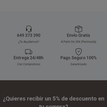
ambiente y la naturaleza. Son
contenido graso.
Aptos para microondas.
100% Platos Biodegradables y
Disponible a la venta en cajas
100% Platos Compostables.
de 500 unidades, distribuidas
en 10 paquetes de 50 unidades.
649 373 390
Envío Gratis
¿Te Ayudamos?
A Partir De 30€ (Península)
Entrega 24/48h
Pago Seguro 100%
Con Compromiso
Garantizado
¿Quieres recibir un 5% de descuento en
tu compra?