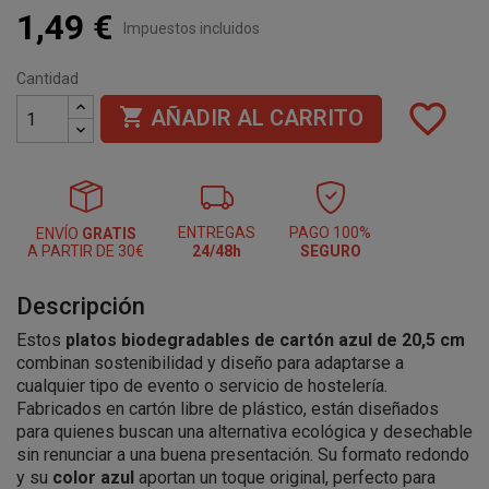
1,49 €
Impuestos incluidos
Cantidad
favorite_border

AÑADIR AL CARRITO
ENTREGAS
PAGO 100%
ENVÍO
GRATIS
A PARTIR DE 30€
24/48h
SEGURO
Descripción
Estos
platos biodegradables de cartón azul de 20,5 cm
combinan sostenibilidad y diseño para adaptarse a
cualquier tipo de evento o servicio de hostelería.
Fabricados en cartón libre de plástico, están diseñados
para quienes buscan una alternativa ecológica y desechable
sin renunciar a una buena presentación. Su formato redondo
y su
color azul
aportan un toque original, perfecto para