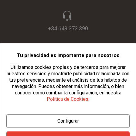
+34 649 373 390
Tu privacidad es importante para nosotros
info@usopack.com
Utilizamos cookies propias y de terceros para mejorar
nuestros servicios y mostrarte publicidad relacionada con
tus preferencias, mediante el análisis de tus hábitos de
navegación.
Puedes obtener más información, o bien
conocer cómo cambiar la configuración, en nuestra
Política de Cookies
.
© Copyright 2026 Usopack® |
Aviso Legal
|
Política de Privacidad
Configurar
|
Política de Cookies
|
Configurar Cookies
|
Condiciones Generales