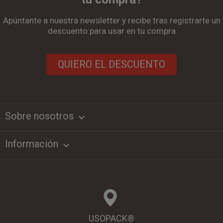
Apúntante a nuestra newsletter y recibe tras registrarte un
descuento para usar en tu compra
QUIERO EL DESCUENTO
Sobre nosotros
keyboard_arrow_down
Información

USOPACK®